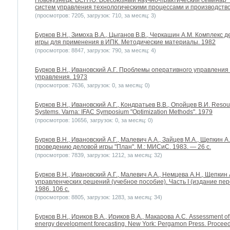
Новокузнецк: ВСНТО. Всесоюзный научно-практический семинар
систем управления технологическими процессами и производство
(просмотров: 7205, загрузок: 710, за месяц: 3)
Бурков B.H., Зимоха В.А., Цыганов В.В., Черкашин А.М. Комплекс 
игры для применения в ИПК. Методические материалы. 1982
(просмотров: 8847, загрузок: 790, за месяц: 4)
Бурков B.H., Ивановский А.Г. Проблемы оперативного управления
управления. 1973
(просмотров: 7636, загрузок: 0, за месяц: 0)
Бурков B.H., Ивановский А.Г., Кондратьев В.В., Опойцев В.И. Resourc
Systems. Varna: IFAC Symposium "Optimization Methods". 1979
(просмотров: 10656, загрузок: 0, за месяц: 0)
Бурков B.H., Ивановский А.Г., Малевич А.А., Зайцев М.А., Щепкин 
проведению деловой игры "План". М.: МИСиС. 1983. — 26 с.
(просмотров: 7839, загрузок: 1212, за месяц: 32)
Бурков B.H., Ивановский А.Г., Малевич А.А., Немцева А.Н., Щепкин
управленческих решений (учебное пособие). Часть I (издание пе
1986. 106 с.
(просмотров: 8805, загрузок: 1283, за месяц: 34)
Бурков B.H., Ириков В.А., Ириков В.А., Макарова А.С. Assessment of s
energy development forecasting. New York: Pergamon Press. Proceed