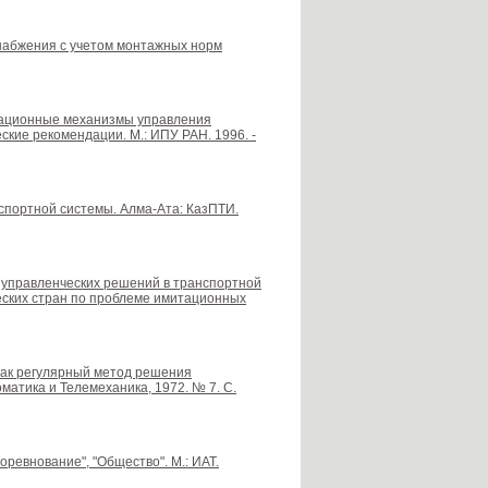
снабжения с учетом монтажных норм
низационные механизмы управления
кие рекомендации. М.: ИПУ РАН. 1996. -
спортной системы. Алма-Ата: КазПТИ.
е управленческих решений в транспортной
еских стран по проблеме имитационных
ц как регулярный метод решения
матика и Телемеханика, 1972. № 7. С.
Соревнование", "Общество". М.: ИАТ.