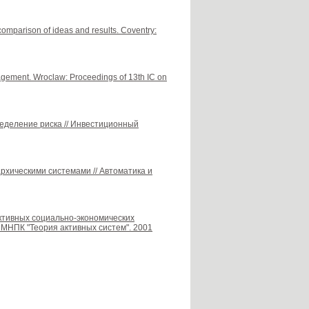
comparison of ideas and results. Coventry:
agement. Wroclaw: Proceedings of 13th IC on
ределение риска // Инвестиционный
архическими системами // Автоматика и
ективных социально-экономических
ы МНПК "Теория активных систем". 2001