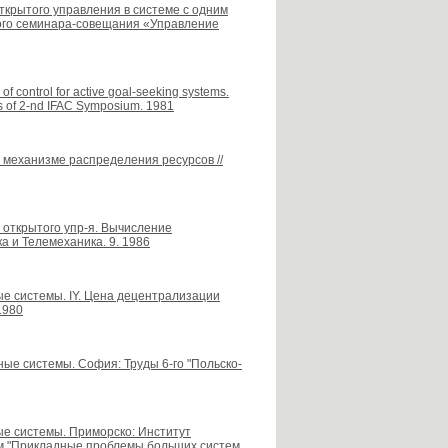
открытого управления в системе с одним
ого семинара-совещания «Управление
f control for active goal-seeking systems.
gs of 2-nd IFAC Symposium. 1981
м механизме распределения ресурсов //
а открытого упр-я. Вычисление
а и Телемеханика. 9. 1986
ные системы. IY. Цена децентрализации
1980
вные системы. София: Труды 6-го "Польско-
ные системы. Приморско: Институт
ум "Прикладные проблемы больших систем