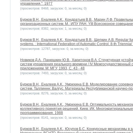
управления.". 1977
(просмотров: 8468, загрузок: 0, за месяц: 0)
Бурков B.H., Еналеев A.K., Кондратьев В.В., Марин Л.Ф. Правил
организационных систем. М.: ИПУ РАН. YIII Всесоюзное совещани
(просмотров: 8382, загрузок: 1, за месяц: 0)
Бурков B.H., Еналеев A.K., Кондратьев В.В., Щепкин А.В. Regular fu
systems. : International Federation of Automatic Control. 8-th Trienni
(просмотров: 12787, загрузок: 0, за месяц: 0)
Новиков Д.А., Панюшкин Ю.В., Харитонов В.А. Структурная усто
систем управления реального времени / IV Межгосударственный 
приложениям. М: МГУ, 1993, С. 43 - 48
(просмотров: 7493, загрузок: 0, за месяц: 0)
Бурков B.H., Еналеев A.K., Умрихина Е.В. Моделирование соревн
систем. Таллиннн: Валгус. Материалы Республиканской научно-п
(просмотров: 8276, загрузок: 0, за месяц: 0)
Бурков B.H., Еналеев A.K., Умрихина Е.В. Оптимальность механиз
коллективного принятия решений. Киев: ИК. Многокритериальные
программирования. 1988
(просмотров: 8141, загрузок: 0, за месяц: 0)
Бурков B.H., Еналеев A.K., Юсупов Б.С. Конкурсные механизмы в 