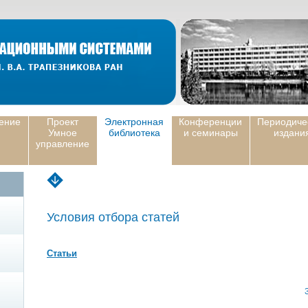
ение
Проект
Электронная
Конференции
Периодиче
Умное
библиотека
и семинары
издани
управление
Условия отбора статей
Статьи