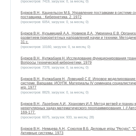
(просмотров: 7419, загрузок: 0, за месяц: 0)
Бурков B.H., Кацнельсон М.Б. Управление поставками в системе 
поставщика. : Кибернетика. 2. 1972
(просмотров: 6054, загрузок: 0, за месяц: 0)
Бурков B.H., Кузьмицкий А.А., Новиков Д.А., Умрихина Е.В. Орга
развитием приоритетных направлений науки и техники. Методичес
31 с.
(просмотров: 10160, загрузок: 0, за месяц: 0)
Бурков B.H., Кулжабаев Н. Исследование функционирования тран
Вопросы технической кибернетики. 1979
(просмотров: 7378, загрузок: 0, за месяц: 0)
Бурков B.H., Кулжабаев Н., Ловецкий С.Е. Игровое моделировани
системе. Варшава: ИОУПК. Материалы IV семинара социалистич
игр. 1977
(просмотров: 8829, загрузок: 0, за месяц: 0)
Бурков B.H., Лазебник А.И., Хранович И.Л. Метод ветвей и грани
нерегулярных задач математического программирования. I. // Авто
169-177.
(просмотров: 6075, загрузок: 933, за месяц: 28)
Бурков B.H., Немцева А.Н., Соколов В.Б. Деловые игры "Ресурс", "
Активные системы. 1973