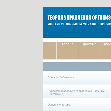
Теория
Практика
Обуч
Поиск по библиотеке
Публикации сборника "Управление Большими
Системами"
Основные авторы