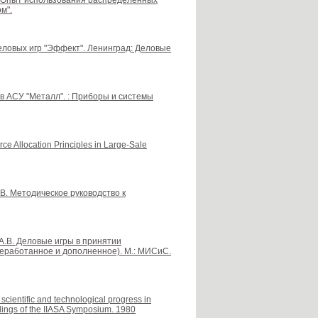
 "Опыт использования распределенных
м".
деловых игр "Эффект". Ленинград: Деловые
 в АСУ "Металл". : Приборы и системы
e Allocation Principles in Large-Sale
А.В. Методическое руководство к
 А.В. Деловые игры в принятии
реработанное и дополненное). М.: МИСиС.
cientific and technological progress in
ings of the IIASA Symposium. 1980