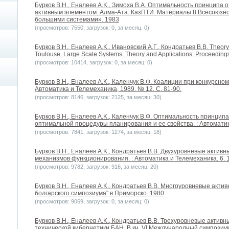
Бурков B.H., Еналеев A.K., Зимоха В.А. Оптимальность принципа 
активным элементом. Алма-Ата: КазПТИ. Материалы 8 Всесоюзн
большими системами». 1983
(просмотров: 7550, загрузок: 0, за месяц: 0)
Бурков B.H., Еналеев A.K., Ивановский А.Г., Кондратьев В.В. Theory o
Toulouse: Large Scale Systems: Theory and Applications. Proceedin
(просмотров: 10414, загрузок: 0, за месяц: 0)
Бурков B.H., Еналеев A.K., Каленчук В.Ф. Коалиции при конкурсно
Автоматика и Телемеханика, 1989. № 12. С. 81-90.
(просмотров: 8146, загрузок: 2125, за месяц: 30)
Бурков B.H., Еналеев A.K., Каленчук В.Ф. Оптимальность принцип
оптимальной процедуры планирования и ее свойства. : Автоматик
(просмотров: 7841, загрузок: 1274, за месяц: 18)
Бурков B.H., Еналеев A.K., Кондратьев В.В. Двухуровневые актив
механизмов функционирования. : Автоматика и Телемеханика. 6. 
(просмотров: 9782, загрузок: 916, за месяц: 20)
Бурков B.H., Еналеев A.K., Кондратьев В.В. Многоуровневые акти
болгарского симпозиума" в Приморско. 1980
(просмотров: 9069, загрузок: 0, за месяц: 0)
Бурков B.H., Еналеев A.K., Кондратьев В.В. Трехуровневые актив
технической кибернетики БАН. В кн. VI Международный симпози