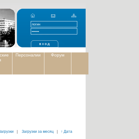
ские
Персоналии
Форум
я
Загрузки
|
Загрузки за месяц
|
↑ Дата