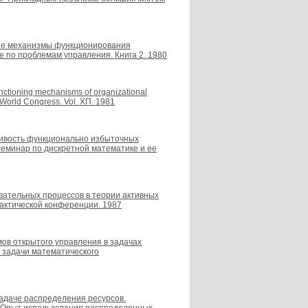
ьные механизмы функционирования
е по проблемам управления. Книга 2. 1980
nctioning mechanisms of organizational
al World Congress. Vol. ХП. 1981
йчивость функционально избыточных
семинар по дискретной математике и ее
овательных процессов в теории активных
рактической конференции. 1987
мов открытого управления в задачах
 задачи математического
задаче распределения ресурсов.