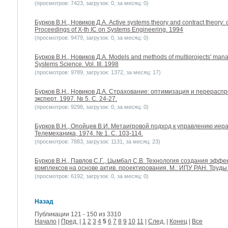
(просмотров: 7423, загрузок: 0, за месяц: 0)
Бурков B.H., Новиков Д.А. Active systems theory and contract theory: 
Proceedings of X-th IC on Systems Engineering. 1994
(просмотров: 9479, загрузок: 0, за месяц: 0)
Бурков B.H., Новиков Д.А. Models and methods of multiprojects' man
Systems Science. Vol. III. 1998
(просмотров: 9789, загрузок: 1372, за месяц: 17)
Бурков B.H., Новиков Д.А. Страхование: оптимизация и перерасп
эксперт. 1997. № 5. С. 24-27.
(просмотров: 9298, загрузок: 0, за месяц: 0)
Бурков B.H., Опойцев В.И. Метаигровой подход к управлению иер
Телемеханика, 1974. № 1. С. 103-114.
(просмотров: 7883, загрузок: 1131, за месяц: 23)
Бурков B.H., Павлов С.Г., Цымбал С.В. Технология создания эфф
комплексов на основе актив. проектирования. М.: ИПУ РАН. Труд
(просмотров: 6192, загрузок: 0, за месяц: 0)
Назад
Публикации 121 - 150 из 3310
Начало
|
Пред.
|
1
2
3
4
5
6
7
8
9
10
11
|
След.
|
Конец
|
Все