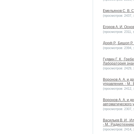
Емельянов С. В. 
(просмотров: 2437, з
Егоров А. И. Осно
(просмотров: 2311, з
Дорф Р., Бишоп Р
(просмотров: 2394, з
Гудвин Г. К., Гре
Лаборатория знан
(просмотров: 2429, з
Воронов А. А. и д
управления. - М.:
(просмотров: 2412, з
Воронов А. А. и д
автоматического у
(просмотров: 2307, з
Васильев В. И., И
- М.: Радиотехник
(просмотров: 2414, з