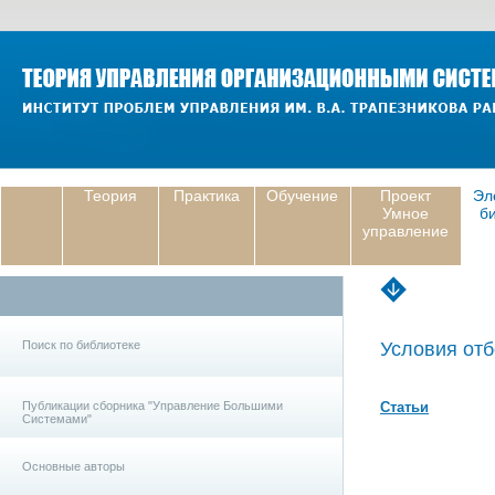
Теория
Практика
Обучение
Проект
Эл
Умное
б
управление
Поиск по библиотеке
Условия отб
Публикации сборника "Управление Большими
Статьи
Системами"
Основные авторы