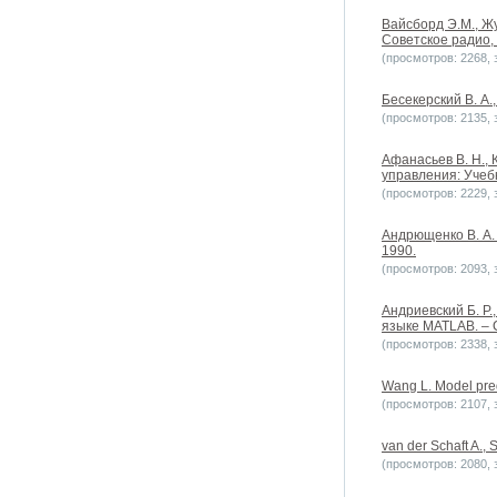
Вайсборд Э.М., Ж
Советское радио,
(просмотров: 2268, з
Бесекерский В. А.
(просмотров: 2135, з
Афанасьев В. Н., 
управления: Учебн
(просмотров: 2229, з
Андрющенко В. А. 
1990.
(просмотров: 2093, з
Андриевский Б. Р
языке MATLAB. – 
(просмотров: 2338, з
Wang L. Model pred
(просмотров: 2107, з
van der Schaft A.,
(просмотров: 2080, з