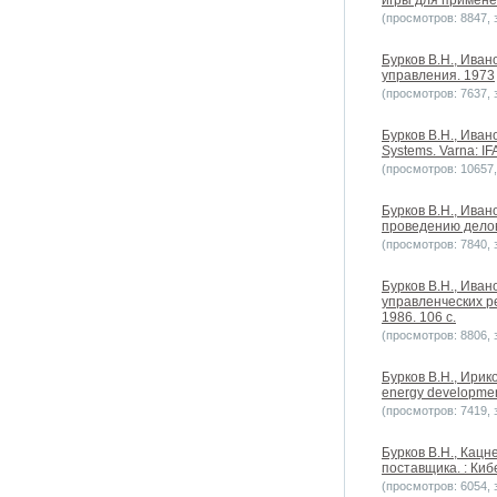
игры для примене
(просмотров: 8847, з
Бурков B.H., Ива
управления. 1973
(просмотров: 7637, з
Бурков B.H., Ивано
Systems. Varna: I
(просмотров: 10657, 
Бурков B.H., Иван
проведению делов
(просмотров: 7840, з
Бурков B.H., Иван
управленческих р
1986. 106 с.
(просмотров: 8806, з
Бурков B.H., Ирико
energy developmen
(просмотров: 7419, з
Бурков B.H., Кац
поставщика. : Киб
(просмотров: 6054, з