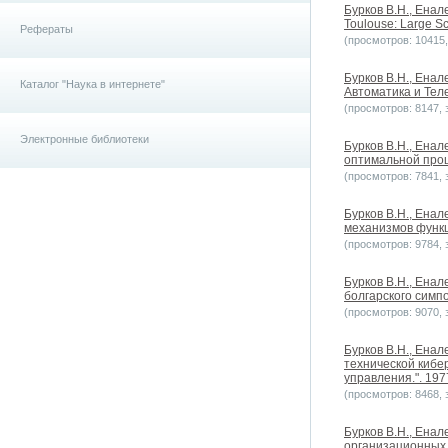
Бурков B.H., Енале
Toulouse: Large Sc
Рефераты
(просмотров: 10415, 
Бурков B.H., Енал
Каталог "Наука в интернете"
Автоматика и Теле
(просмотров: 8147, з
Электронные библиотеки
Бурков B.H., Енал
оптимальной проц
(просмотров: 7841, з
Бурков B.H., Енал
механизмов функц
(просмотров: 9784, з
Бурков B.H., Енал
болгарского симп
(просмотров: 9070, з
Бурков B.H., Енал
технической кибе
управления.". 197
(просмотров: 8468, з
Бурков B.H., Ена
организационных 