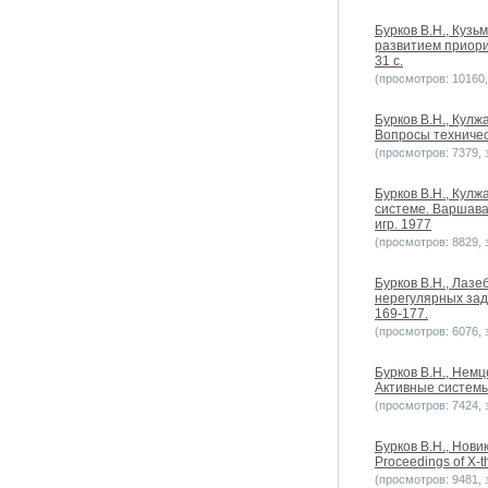
Бурков B.H., Кузь
развитием приори
31 с.
(просмотров: 10160, 
Бурков B.H., Кул
Вопросы техничес
(просмотров: 7379, з
Бурков B.H., Кул
системе. Варшава
игр. 1977
(просмотров: 8829, з
Бурков B.H., Лазе
нерегулярных зада
169-177.
(просмотров: 6076, з
Бурков B.H., Немц
Активные системы
(просмотров: 7424, з
Бурков B.H., Новико
Proceedings of X-t
(просмотров: 9481, з