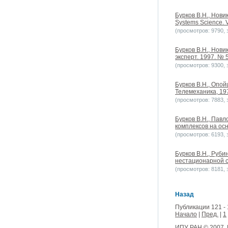
Бурков B.H., Новик
Systems Science. Vo
(просмотров: 9790, з
Бурков B.H., Нов
эксперт. 1997. № 5
(просмотров: 9300, з
Бурков B.H., Опо
Телемеханика, 197
(просмотров: 7883, з
Бурков B.H., Пав
комплексов на ос
(просмотров: 6193, з
Бурков B.H., Руб
нестационарной с
(просмотров: 8181, з
Назад
Публикации 121 - 
Начало
|
Пред.
|
1
ИПУ РАН
© 2007.