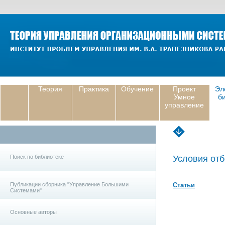
Теория
Практика
Обучение
Проект
Эл
Умное
б
управление
Поиск по библиотеке
Условия отб
Публикации сборника "Управление Большими
Статьи
Системами"
Основные авторы