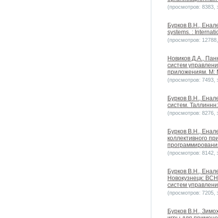
(просмотров: 8383, з
Бурков B.H., Енале
systems. : Internat
(просмотров: 12788, 
Новиков Д.А., Па
систем управлени
приложениям. М: М
(просмотров: 7493, з
Бурков B.H., Ена
систем. Таллиннн
(просмотров: 8276, з
Бурков B.H., Енал
коллективного пр
программировани
(просмотров: 8142, з
Бурков B.H., Ена
Новокузнецк: ВСН
систем управлени
(просмотров: 7205, з
Бурков B.H., Зимо