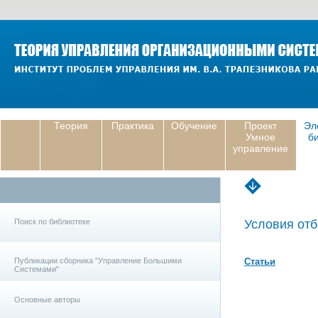
Теория
Практика
Обучение
Проект
Эл
Умное
б
управление
Поиск по библиотеке
Условия отб
Публикации сборника "Управление Большими
Статьи
Системами"
Основные авторы