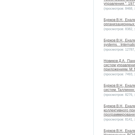
управления.". 197
(просмотров: 8468, з
Бурков B.H., Ена
организационных 
(просмотров: 8382, з
Бурков B.H., Енале
systems. : Internat
(просмотров: 12787, 
Новиков Д.А., Па
систем управлени
приложениям. М: М
(просмотров: 7493, з
Бурков B.H., Ена
систем. Таллиннн
(просмотров: 8276, з
Бурков B.H., Енал
коллективного пр
программировани
(просмотров: 8141, з
Бурков B.H., Ена