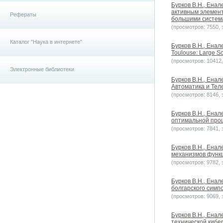
Бурков B.H., Енал
активным элемен
Рефераты
большими систем
(просмотров: 7550, з
Каталог "Наука в интернете"
Бурков B.H., Енале
Toulouse: Large Sc
(просмотров: 10412, 
Электронные библиотеки
Бурков B.H., Енал
Автоматика и Теле
(просмотров: 8146, з
Бурков B.H., Енал
оптимальной проц
(просмотров: 7841, з
Бурков B.H., Енал
механизмов функц
(просмотров: 9782, з
Бурков B.H., Енал
болгарского симп
(просмотров: 9069, з
Бурков B.H., Енал
технической кибе