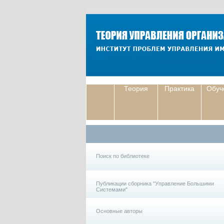
Теория
Практика
Обуч
Поиск по библиотеке
Публикации сборника "Управление Большими
Системами"
Основные авторы