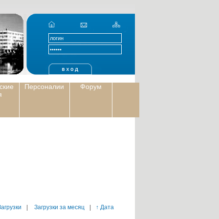
ские
Персоналии
Форум
я
Загрузки
|
Загрузки за месяц
|
↑ Дата