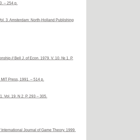
0. – 254 p.
ol. 3. Amsterdam: North-Holland Publishing
ship // Bell J. of Econ. 1979. V. 10. № 1. P.
 MIT Press, 1991. – 514 p.
. Vol. 19. N 2. P. 293 – 305.
 International Journal of Game Theory. 1999.