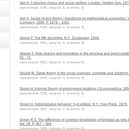
Sen A. Collective choice and social welfare. London: Holden-Day, 197
(просмотров: 4250, загрузок: 0, за месяц: 0)
Sen A. Social choice theory / Handbook on mathematical economics. V
Company, 1986. P. 1073 – 1181.
(просмотров: 4108, загрузок: 0, за месяц: 0)
Senge P. The fifth discipline. N.Y.: Doubleday, 1990.
(просмотров: 4641, загрузок: 0, за месяц: 0)
Shavel S. Risk-sharing and incentives in the principal and agent relation
55 - 73.
(просмотров: 3552, загрузок: 0, за месяц: 0)
Shubik M. Game theory in the social sciences: concepts and solutions.
(просмотров: 3044, загрузок: 0, за месяц: 0)
Simon H. A formal theory of employment relations // Econometrica. 1951
(просмотров: 3090, загрузок: 0, за месяц: 0)
Simon H. Administrative behavior. 3-rd edition. N.Y.: Free Press, 1976.
(просмотров: 3842, загрузок: 0, за месяц: 0)
Simon R.S. The difference of common knowledge of formulas as sets //
Vol. 28. P. 367 – 384.
(просмотров: 3458, загрузок: 0, за месяц: 0)