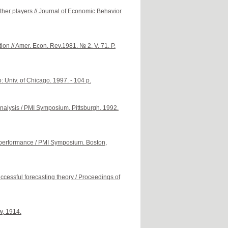
ther players // Journal of Economic Behavior
ation // Amer. Econ. Rev.1981. № 2. V. 71. P.
: Univ. of Chicago. 1997. - 104 p.
nalysis / PMI Symposium. Pittsburgh, 1992.
 performance / PMI Symposium. Boston,
uccessful forecasting theory / Proceedings of
w, 1914.