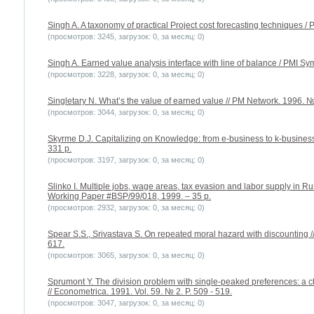
Singh A. A taxonomy of practical Project cost forecasting techniques 
(просмотров: 3245, загрузок: 0, за месяц: 0)
Singh A. Earned value analysis interface with line of balance / PMI S
(просмотров: 3228, загрузок: 0, за месяц: 0)
Singletary N. What’s the value of earned value // PM Network. 1996. № 
(просмотров: 3044, загрузок: 0, за месяц: 0)
Skyrme D.J. Capitalizing on Knowledge: from e-business to k-busine
331 p.
(просмотров: 3197, загрузок: 0, за месяц: 0)
Slinko I. Multiple jobs, wage areas, tax evasion and labor supply in
Working Paper #BSP/99/018, 1999. – 35 p.
(просмотров: 2932, загрузок: 0, за месяц: 0)
Spear S.S., Srivastava S. On repeated moral hazard with discounting // 
617.
(просмотров: 3065, загрузок: 0, за месяц: 0)
Sprumont Y. The division problem with single-peaked preferences: a cha
// Econometrica. 1991. Vol. 59. № 2. P. 509 - 519.
(просмотров: 3047, загрузок: 0, за месяц: 0)