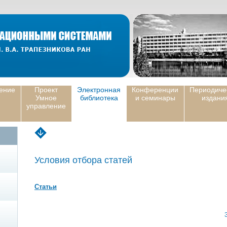
ение
Проект
Электронная
Конференции
Периодиче
Умное
библиотека
и семинары
издани
управление
Условия отбора статей
Статьи