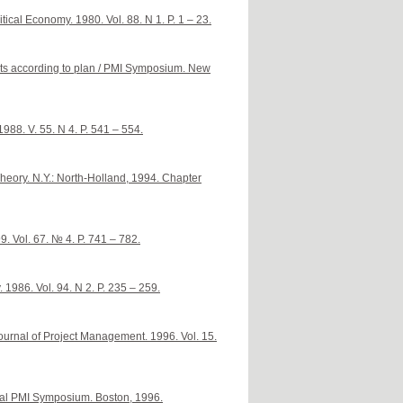
tical Economy. 1980. Vol. 88. N 1. P. 1 – 23.
cts according to plan / PMI Symposium. New
1988. V. 55. N 4. P. 541 – 554.
ory. N.Y.: North-Holland, 1994. Chapter
9. Vol. 67. № 4. P. 741 – 782.
 1986. Vol. 94. N 2. P. 235 – 259.
Journal of Project Management. 1996. Vol. 15.
ual PMI Symposium. Boston, 1996.