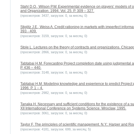
Stahl D.O., Wilson P.W. Experimental evidence on players’ models of o
and Organization. 1994. Vol. 25. P. 309 – 327.
(просмотров: 3437, загрузок: 0, за месяц: 0)
Stiglitz J.E., Weiss A. Credit rationing in markets with imperfect inform
393 - 409.
(просмотров: 3159, загрузок: 0, за месяц: 0)
Stole L. Lectures on the theory of contracts and organizations. Chicago
(просмотров: 2866, загрузок: 0, за месяц: 0)
Tabtabai H.M. Forecasting Project completion date using judgmental a
P. 436 – 440.
(просмотров: 3148, загрузок: 0, за месяц: 0)
Tabtabai H.M. Modeling knowledge and experience to predict Project
1996. P. 1 – 4.
(просмотров: 2982, загрузок: 0, за месяц: 0)
Tanaka H. Necessary and sufficient conditions for the existence of a s
XII International Conference on Systems Science. Wroclaw, 1995.
(просмотров: 3061, загрузок: 0, за месяц: 0)
Taylor F. The principles of scientific management. N.Y.: Harper and Ro
(просмотров: 4181, загрузок: 699, за месяц: 5)