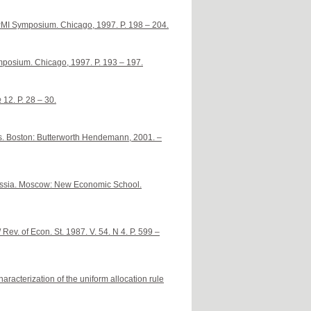
/ PMI Symposium. Chicago, 1997. P. 198 – 204.
ymposium. Chicago, 1997. P. 193 – 197.
12. P. 28 – 30.
ss. Boston: Butterworth Hendemann, 2001. –
 Russia. Moscow: New Economic School.
Rev. of Econ. St. 1987. V. 54. N 4. P. 599 –
racterization of the uniform allocation rule