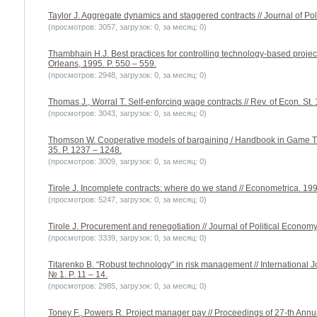
Taylor J. Aggregate dynamics and staggered contracts // Journal of Poli
(просмотров: 3057, загрузок: 0, за месяц: 0)
Thambhain H.J. Best practices for controlling technology-based proje
Orleans, 1995. P. 550 – 559.
(просмотров: 2948, загрузок: 0, за месяц: 0)
Thomas J., Worral T. Self-enforcing wage contracts // Rev. of Econ. St. 
(просмотров: 3043, загрузок: 0, за месяц: 0)
Thomson W. Cooperative models of bargaining / Handbook in Game The
35. P. 1237 – 1248.
(просмотров: 3009, загрузок: 0, за месяц: 0)
Tirole J. Incomplete contracts: where do we stand // Econometrica. 199
(просмотров: 5247, загрузок: 0, за месяц: 0)
Tirole J. Procurement and renegotiation // Journal of Political Economy.
(просмотров: 3339, загрузок: 0, за месяц: 0)
Titarenko B. “Robust technology” in risk management // International 
№ 1. P. 11 – 14.
(просмотров: 2985, загрузок: 0, за месяц: 0)
Toney F., Powers R. Project manager pay // Proceedings of 27-th Ann