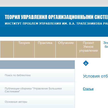
Теория
Практика
Обучение
Проект
Эл
Умное
б
управление
Поиск по библиотеке
Условия отб
Публикации сборника "Управление Большими
Статьи
Системами"
Основные авторы