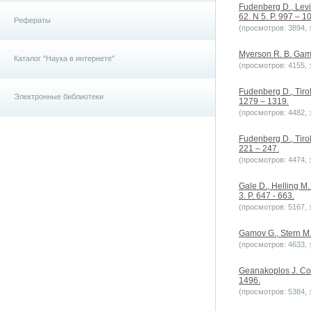
Fudenberg D., Levin
62. N 5. P. 997 – 1
Рефераты
(просмотров: 3894, з
Myerson R. B. Game
Каталог "Наука в интернете"
(просмотров: 4155, з
Fudenberg D., Tirol
Электронные библиотеки
1279 – 1319.
(просмотров: 4482, з
Fudenberg D., Tirol
221 – 247.
(просмотров: 4474, з
Gale D., Helling M.
3. P. 647 - 663.
(просмотров: 5167, з
Gamov G., Stern M.
(просмотров: 4633, з
Geanakoplos J. Co
1496.
(просмотров: 5384, з