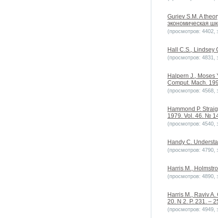
Guriev S.M. A theor
экономическая шко
(просмотров: 4402, з
Hall C.S., Lindsey G
(просмотров: 4831, з
Halpern J., Moses 
Comput. Mach. 1990
(просмотров: 4568, з
Hammond P. Straigh
1979. Vol. 46. № 14
(просмотров: 4540, з
Handy C. Understa
(просмотров: 4790, з
Harris M., Holmstro
(просмотров: 4890, з
Harris M., Raviv A.
20. N 2. P. 231. – 2
(просмотров: 4949, з