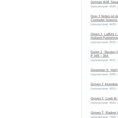
Gorman W.M. Separab
(просмотров: 4556, з
Gray J. Notes on d
Computer Science. V
(просмотров: 4629, з
Green J., Laffont J
Holland Publishin
(просмотров: 4842, з
Green J., Stockey N
P. 349 – 364.
(просмотров: 4647, з
Grossman S., Hart O
(просмотров: 5095, з
Groves T. Incentive
(просмотров: 4553, з
Groves T., Loeb M. 
(просмотров: 4543, з
Groves T., Radner R
(просмотров: 7058, з