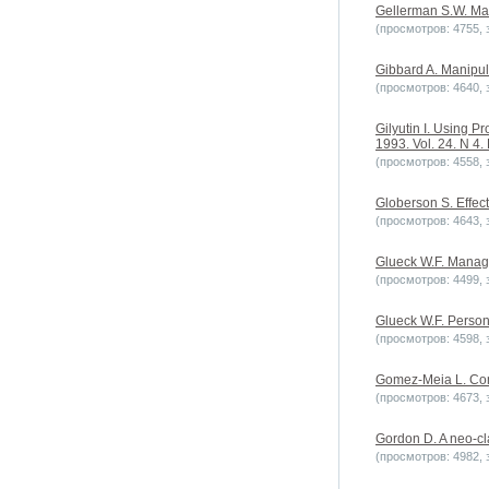
Gellerman S.W. Man
(просмотров: 4755, з
Gibbard A. Manipula
(просмотров: 4640, з
Gilyutin I. Using P
1993. Vol. 24. N 4. 
(просмотров: 4558, з
Globerson S. Effec
(просмотров: 4643, з
Glueck W.F. Manage
(просмотров: 4499, з
Glueck W.F. Person
(просмотров: 4598, з
Gomez-Meia L. Comp
(просмотров: 4673, з
Gordon D. A neo-cl
(просмотров: 4982, з