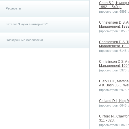
Chen S.J., Hwong C.
1992. – 540 p.
Рефераты
(просмотров: 6895, з
Christensen D.S. An
Каталог "Наука в интернете"
Management. 1993. 
(просмотров: 5855, з
Электронные библиотеки
Christensen D.S. Th
Management. 1993. 
(просмотров: 6146, з
Christinsen D.S. A r
Management. 1994. 
(просмотров: 5975, з
Clark H.H., Marsha
A.K. Joshi, B.L. W
(просмотров: 6975, з
Cleland D.I., King
(просмотров: 6645, з
Clifford N., Crawfor
311 - 323.
(просмотров: 6860, з