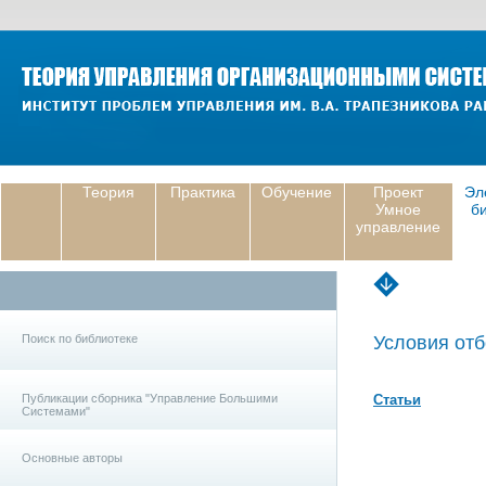
Теория
Практика
Обучение
Проект
Эл
Умное
б
управление
Поиск по библиотеке
Условия отб
Публикации сборника "Управление Большими
Статьи
Системами"
Основные авторы