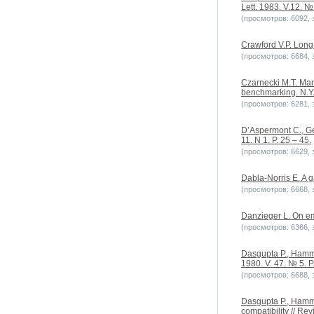
Lett. 1983. V.12. № 
(просмотров: 6092, з
Crawford V.P. Long-
(просмотров: 6684, з
Czarnecki M.T. Man
benchmarking. N.Y
(просмотров: 6281, з
D’Aspermont C., Ger
11. N 1. P. 25 – 45.
(просмотров: 6629, з
Dabla-Norris E. A g
(просмотров: 6668, з
Danzieger L. On emp
(просмотров: 6366, з
Dasgupta P., Hammon
1980. V. 47. № 5. P
(просмотров: 6688, з
Dasgupta P., Hammo
compatibility // Re