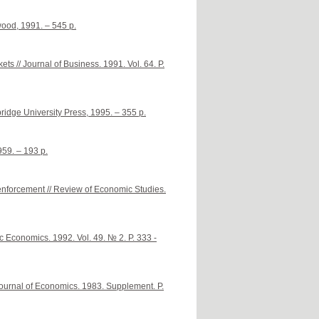
ood, 1991. – 545 p.
ts // Journal of Business. 1991. Vol. 64. P.
idge University Press, 1995. – 355 p.
59. – 193 p.
 enforcement // Review of Economic Studies.
ic Economics. 1992. Vol. 49. № 2. P. 333 -
 Journal of Economics. 1983. Supplement. P.