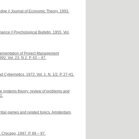
dge // Journal of Economic Theory. 1993.
ance // Psychological Bulletin. 1955. Vol.
mplementation of Project Management
92. Vol. 23. N 2. P. 43 – 47.
d Cybernetics. 1972. Vol. 1. N. 1/2. P. 27-41.
ve systems theory: review of problems and
1.
rential games and related topics. Amsterdam,
 Chicago, 1997. P. 89 – 97.