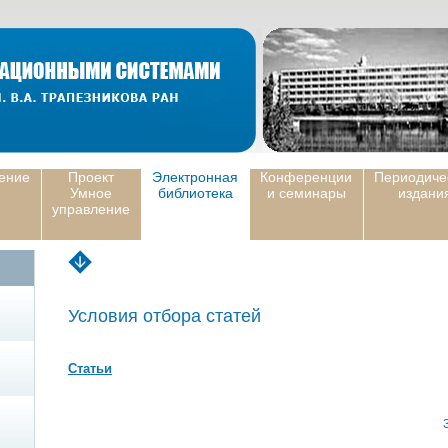
ение
Проект
Электронная
Конференции
Периодиче
Умное
библиотека
и семинары
издани
управление
Условия отбора статей
Статьи