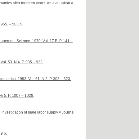
namics after fourteen years: an evaluation //
1955. – 503 p.
agement Science. 1970. Vol. 17 B. P. 141 –
Vol. 53. N 4. P. 905 – 922.
nometrica. 1993. Vol. 61. N 2. P. 303 – 323.
№ 5. P. 1007 – 1028.
nvestigation of male labor supply // Journal
9 p.