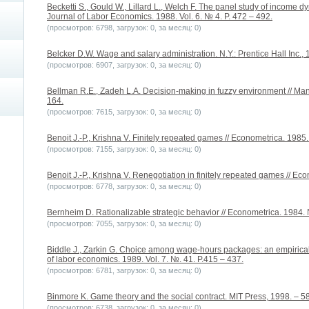
Becketti S., Gould W., Lillard L., Welch F. The panel study of income dy
Journal of Labor Economics. 1988. Vol. 6. № 4. P. 472 – 492.
(просмотров: 6798, загрузок: 0, за месяц: 0)
Belcker D.W. Wage and salary administration. N.Y.: Prentice Hall Inc., 
(просмотров: 6907, загрузок: 0, за месяц: 0)
Bellman R.E., Zadeh L.A. Decision-making in fuzzy environment // Man
164.
(просмотров: 7615, загрузок: 0, за месяц: 0)
Benoit J.-P., Krishna V. Finitely repeated games // Econometrica. 1985. 
(просмотров: 7155, загрузок: 0, за месяц: 0)
Benoit J.-P., Krishna V. Renegotiation in finitely repeated games // Eco
(просмотров: 6778, загрузок: 0, за месяц: 0)
Bernheim D. Rationalizable strategic behavior // Econometrica. 1984. 
(просмотров: 7055, загрузок: 0, за месяц: 0)
Biddle J., Zarkin G. Choice among wage-hours packages: an empirical i
of labor economics. 1989. Vol. 7. №. 41. P.415 – 437.
(просмотров: 6781, загрузок: 0, за месяц: 0)
Binmore K. Game theory and the social contract. MIT Press, 1998. – 58
(просмотров: 6738, загрузок: 0, за месяц: 0)