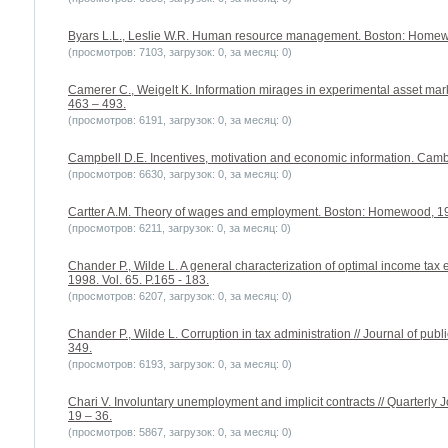
Byars L.L., Leslie W.R. Human resource management. Boston: Homew
(просмотров: 7103, загрузок: 0, за месяц: 0)
Camerer C., Weigelt K. Information mirages in experimental asset marke
463 – 493.
(просмотров: 6191, загрузок: 0, за месяц: 0)
Campbell D.E. Incentives, motivation and economic information. Cambr
(просмотров: 6630, загрузок: 0, за месяц: 0)
Cartter A.M. Theory of wages and employment. Boston: Homewood, 19
(просмотров: 6211, загрузок: 0, за месяц: 0)
Chander P., Wilde L. A general characterization of optimal income tax
1998. Vol. 65. P.165 - 183.
(просмотров: 6207, загрузок: 0, за месяц: 0)
Chander P., Wilde L. Corruption in tax administration // Journal of publ
349.
(просмотров: 6193, загрузок: 0, за месяц: 0)
Chari V. Involuntary unemployment and implicit contracts // Quarterly
19 – 36.
(просмотров: 5867, загрузок: 0, за месяц: 0)