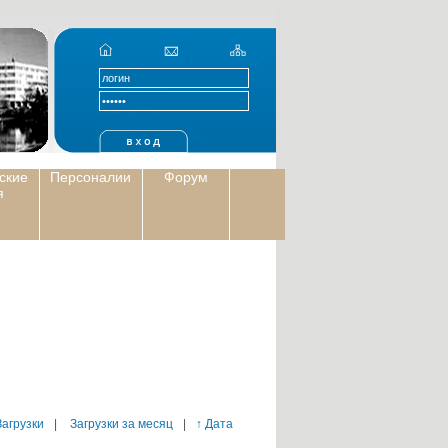
ские
Персоналии
Форум
я
Загрузки
|
Загрузки за месяц
|
↑ Дата