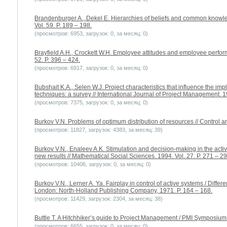
Brandenburger A., Dekel E. Hierarchies of beliefs and common knowle
Vol. 59. P. 189 – 198.
(просмотров: 6953, загрузок: 0, за месяц: 0)
Brayfield A.H., Crockett W.H. Employee attitudes and employee perform
52. P. 396 – 424.
(просмотров: 6917, загрузок: 0, за месяц: 0)
Bubshait K.A., Selen W.J. Project characteristics that influence the i
techniques: a survey // International Journal of Project Management. 19
(просмотров: 7375, загрузок: 0, за месяц: 0)
Burkov V.N. Problems of optimum distribution of resources // Control an
(просмотров: 11827, загрузок: 4383, за месяц: 39)
Burkov V.N., Enaleev A.K. Stimulation and decision-making in the acti
new results // Mathematical Social Sciences. 1994. Vol. 27. P. 271 – 29
(просмотров: 10406, загрузок: 0, за месяц: 0)
Burkov V.N., Lerner A. Ya. Fairplay in control of active systems / Diffe
London: North-Holland Publishing Company, 1971. P. 164 – 168.
(просмотров: 11429, загрузок: 2304, за месяц: 38)
Buttle T. A Hitchhiker’s guide to Project Management / PMI Symposium.
(просмотров: 6655, загрузок: 0, за месяц: 0)