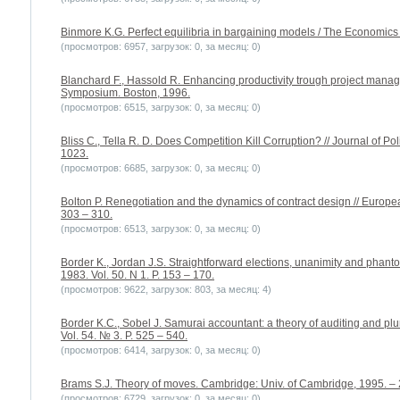
Binmore K.G. Perfect equilibria in bargaining models / The Economics 
(просмотров: 6957, загрузок: 0, за месяц: 0)
Blanchard F., Hassold R. Enhancing productivity trough project mana
Symposium. Boston, 1996.
(просмотров: 6515, загрузок: 0, за месяц: 0)
Bliss C., Tella R. D. Does Competition Kill Corruption? // Journal of Po
1023.
(просмотров: 6685, загрузок: 0, за месяц: 0)
Bolton P. Renegotiation and the dynamics of contract design // Europe
303 – 310.
(просмотров: 6513, загрузок: 0, за месяц: 0)
Border K., Jordan J.S. Straightforward elections, unanimity and phant
1983. Vol. 50. N 1. P. 153 – 170.
(просмотров: 9622, загрузок: 803, за месяц: 4)
Border K.C., Sobel J. Samurai accountant: a theory of auditing and pl
Vol. 54. № 3. P. 525 – 540.
(просмотров: 6414, загрузок: 0, за месяц: 0)
Brams S.J. Theory of moves. Cambridge: Univ. of Cambridge, 1995. – 
(просмотров: 6729, загрузок: 0, за месяц: 0)