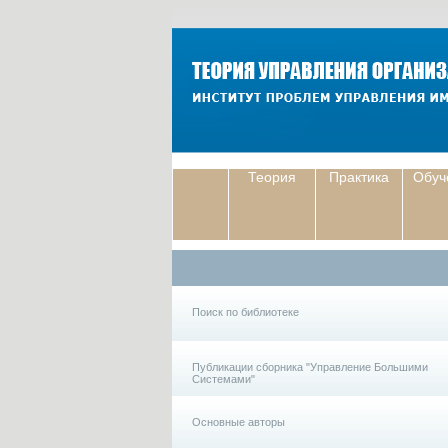
Теория
Практика
Обуч
Поиск по библиотеке
Публикации сборника "Управление Большими
Системами"
Основные авторы