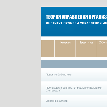
Теория
Практика
Обуч
Поиск по библиотеке
Публикации сборника "Управление Большими
Системами"
Основные авторы