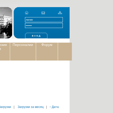
ские
Персоналии
Форум
я
Загрузки
|
Загрузки за месяц
|
↑ Дата