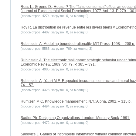
Ross L., Greene D., House P. The “false consensus” effect: an egocentric
Journal of Experimental Social Psychology. 1977. Vol. 13. P. 279 – 301
(просмотров: 4274, загрузок: 0, за месяц: 0)
Roy R. La distribution de revenue entre les divers biens // Econometric
(просмотров: 4487, загрузок: 0, за месяц: 0)
Rubinstein A. Modeling bounded rationality. MIT Press, 1998. – 208 p.
(просмотров: 5583, загрузок: 769, за месяц: 3)
Rubinstein A. The electronic mail game: strategic behavior under “a
Economic Review. 1989. Vol 79. P. 385 – 391.
(просмотров: 4985, загрузок: 0, за месяц: 0)
Rubinstein A., Yaari M.E. Repeated insurance contracts and moral hazard
74 – 57.
(просмотров: 4323, загрузок: 0, за месяц: 0)
Rumizen M.C. Knowledge management. N.Y.: Alpha, 2002. – 315 p.
(просмотров: 4494, загрузок: 0, за месяц: 0)
Sadler Ph. Designing Organizations. London: Mercury Book, 1991.
(просмотров: 4472, загрузок: 0, за месяц: 0)
Sakovics J. Games of incomplete information without common knowled