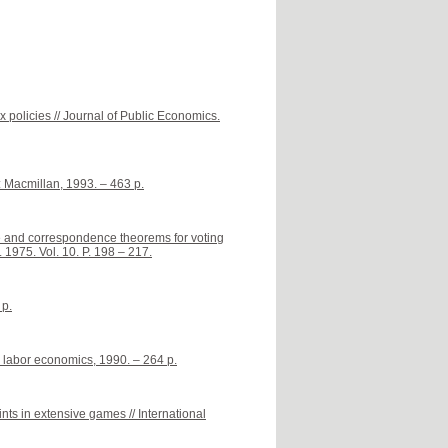
 policies // Journal of Public Economics.
 Macmillan, 1993. – 463 p.
ce and correspondence theorems for voting
 1975. Vol. 10. P. 198 – 217.
 p.
 labor economics, 1990. – 264 p.
nts in extensive games // International