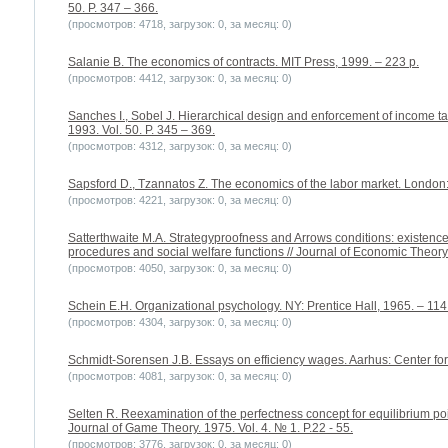
50. P. 347 – 366.
(просмотров: 4718, загрузок: 0, за месяц: 0)
Salanie B. The economics of contracts. MIT Press, 1999. – 223 p.
(просмотров: 4412, загрузок: 0, за месяц: 0)
Sanches I., Sobel J. Hierarchical design and enforcement of income tax
1993. Vol. 50. P. 345 – 369.
(просмотров: 4312, загрузок: 0, за месяц: 0)
Sapsford D., Tzannatos Z. The economics of the labor market. London:
(просмотров: 4221, загрузок: 0, за месяц: 0)
Satterthwaite M.A. Strategyproofness and Arrows conditions: existen
procedures and social welfare functions // Journal of Economic Theory.
(просмотров: 4050, загрузок: 0, за месяц: 0)
Schein E.H. Organizational psychology. NY: Prentice Hall, 1965. – 114
(просмотров: 4304, загрузок: 0, за месяц: 0)
Schmidt-Sorensen J.B. Essays on efficiency wages. Aarhus: Center for
(просмотров: 4081, загрузок: 0, за месяц: 0)
Selten R. Reexamination of the perfectness concept for equilibrium poi
Journal of Game Theory. 1975. Vol. 4. № 1. P.22 - 55.
(просмотров: 3776, загрузок: 0, за месяц: 0)