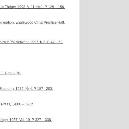
c Theory. 1998. V. 11. № 1. P. 129 – 156.
d edition. Englewood Cliffs: Prentice Hall,
ew // PM Network. 1997. N 6. P. 47 – 52.
1. P. 69 – 76.
 Economy. 1975. № 4. P. 187 - 203.
 Press, 1988. – 390 p.
logy. 1957. Vol. 10. P. 327 – 338.