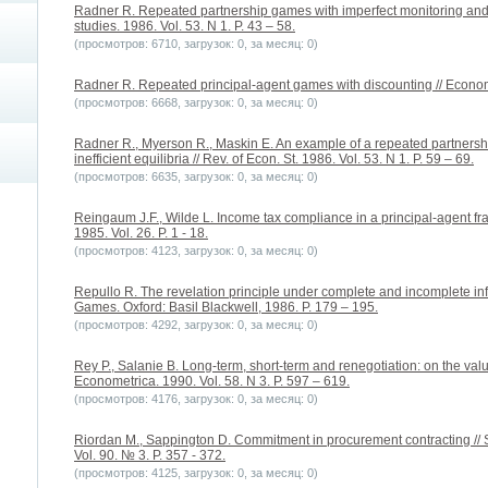
Radner R. Repeated partnership games with imperfect monitoring and
studies. 1986. Vol. 53. N 1. P. 43 – 58.
(просмотров: 6710, загрузок: 0, за месяц: 0)
Radner R. Repeated principal-agent games with discounting // Econome
(просмотров: 6668, загрузок: 0, за месяц: 0)
Radner R., Myerson R., Maskin E. An example of a repeated partnersh
inefficient equilibria // Rev. of Econ. St. 1986. Vol. 53. N 1. P. 59 – 69.
(просмотров: 6635, загрузок: 0, за месяц: 0)
Reingaum J.F., Wilde L. Income tax compliance in a principal-agent fr
1985. Vol. 26. P. 1 - 18.
(просмотров: 4123, загрузок: 0, за месяц: 0)
Repullo R. The revelation principle under complete and incomplete in
Games. Oxford: Basil Blackwell, 1986. P. 179 – 195.
(просмотров: 4292, загрузок: 0, за месяц: 0)
Rey P., Salanie B. Long-term, short-term and renegotiation: on the valu
Econometrica. 1990. Vol. 58. N 3. P. 597 – 619.
(просмотров: 4176, загрузок: 0, за месяц: 0)
Riordan M., Sappington D. Commitment in procurement contracting //
Vol. 90. № 3. P. 357 - 372.
(просмотров: 4125, загрузок: 0, за месяц: 0)