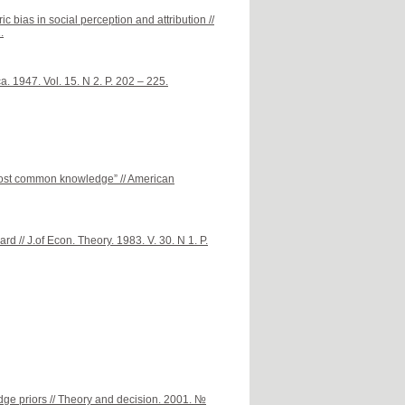
 bias in social perception and attribution //
.
a. 1947. Vol. 15. N 2. P. 202 – 225.
lmost common knowledge” // American
 // J.of Econ. Theory. 1983. V. 30. N 1. P.
ge priors // Theory and decision. 2001. №