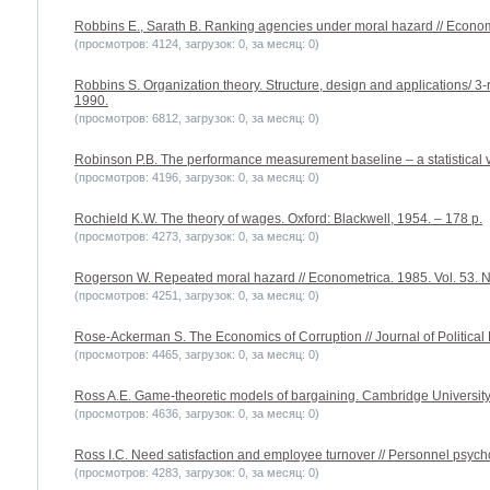
Robbins E., Sarath B. Ranking agencies under moral hazard // Economi
(просмотров: 4124, загрузок: 0, за месяц: 0)
Robbins S. Organization theory. Structure, design and applications/ 3-r
1990.
(просмотров: 6812, загрузок: 0, за месяц: 0)
Robinson P.B. The performance measurement baseline – a statistical vi
(просмотров: 4196, загрузок: 0, за месяц: 0)
Rochield K.W. The theory of wages. Oxford: Blackwell, 1954. – 178 p.
(просмотров: 4273, загрузок: 0, за месяц: 0)
Rogerson W. Repeated moral hazard // Econometrica. 1985. Vol. 53. N 
(просмотров: 4251, загрузок: 0, за месяц: 0)
Rose-Ackerman S. The Economics of Corruption // Journal of Political
(просмотров: 4465, загрузок: 0, за месяц: 0)
Ross A.E. Game-theoretic models of bargaining. Cambridge University
(просмотров: 4636, загрузок: 0, за месяц: 0)
Ross I.C. Need satisfaction and employee turnover // Personnel psycho
(просмотров: 4283, загрузок: 0, за месяц: 0)