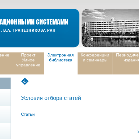
ение
Проект
Электронная
Конференции
Периодиче
Умное
библиотека
и семинары
издани
управление
Условия отбора статей
Статьи