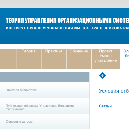
Теория
Практика
Обучение
Проект
Эл
Умное
б
управление
Поиск по библиотеке
Условия отб
Публикации сборника "Управление Большими
Статьи
Системами"
Основные авторы