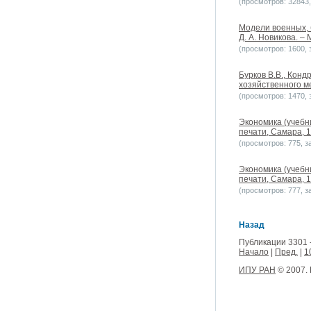
(просмотров: 32843, 
Модели военных, 
Д. А. Новикова. – 
(просмотров: 1600, з
Бурков В.В., Конд
хозяйственного ме
(просмотров: 1470, з
Экономика (учебн
печати, Самара, 1
(просмотров: 775, за
Экономика (учебн
печати, Самара, 1
(просмотров: 777, за
Назад
Публикации 3301 
Начало
|
Пред.
|
1
ИПУ РАН
© 2007.