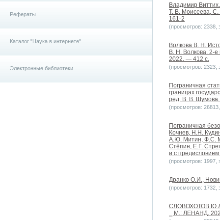
Владимир Виттих. 
Т. В. Моисеева, С
Рефераты
161-2
(просмотров: 2338, з
Каталог "Наука в интернете"
Волкова В. Н. Ист
В. Н. Волкова. 2-
2022. — 412 с.
(просмотров: 2323, з
Электронные библиотеки
Пограничная стат
границах государс
ред. В. В. Шумова.
(просмотров: 26813, 
Пограничная безоп
Кочнев, Н.Н. Кудин
А.Ю. Митин, Ф.С. 
Стёпин, Е.Г. Стре
и с предисловием Н
(просмотров: 1997, з
Дранко О.И., Новик
(просмотров: 1732, з
СЛОВОХОТОВ Ю.Л.
⎯ М.: ЛЕНАНД. 202