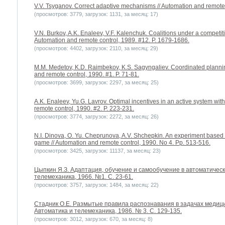
V.V. Tsyganov. Correct adaptive mechanisms // Automation and remote c
(просмотров: 3779, загрузок: 1131, за месяц: 17)
V.N. Burkov, A.K. Enaleev, V.F. Kalenchuk. Coalitions under a competit
Automation and remote control, 1989. #12. P. 1679-1686.
(просмотров: 4402, загрузок: 2110, за месяц: 29)
M.M. Medetov, K.D. Raimbekov, K.S. Sagyngaliev. Coordinated planning
and remote control, 1990. #1. P. 71-81.
(просмотров: 3699, загрузок: 2297, за месяц: 25)
A.K. Enaleev, Yu.G. Lavrov. Optimal incentives in an active system wit
remote control, 1990. #2. P. 223-231.
(просмотров: 3774, загрузок: 2272, за месяц: 26)
N.I. Dinova, O. Yu. Cheprunova, A.V. Shchepkin. An experiment based
game // Automation and remote control, 1990. No 4. Pp. 513-516.
(просмотров: 3425, загрузок: 11137, за месяц: 23)
Цыпкин Я.З. Адаптация, обучение и самообучение в автоматически
телемеханика, 1966. №1. С. 23-61.
(просмотров: 3757, загрузок: 1484, за месяц: 22)
Стадник О.Е. Размытые правила распознавания в задачах медицин
Автоматика и телемеханика, 1986. № 3. С. 129-135.
(просмотров: 3012, загрузок: 670, за месяц: 8)