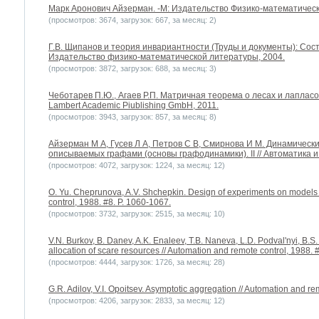
Марк Аронович Айзерман. -М: Издательство Физико-математическ
(просмотров: 3674, загрузок: 667, за месяц: 2)
Г.В. Щипанов и теория инвариантности (Труды и документы): Соста
Издательство физико-математической литературы, 2004.
(просмотров: 3872, загрузок: 688, за месяц: 3)
Чеботарев П.Ю., Агаев Р.П. Матричная теорема о лесах и лапласо
Lambert Academic Piublishing GmbH, 2011.
(просмотров: 3943, загрузок: 857, за месяц: 8)
Айзерман М А, Гусев Л А, Петров С В, Смирнова И М. Динамически
описываемых графами (основы графодинамики). II // Автоматика и 
(просмотров: 4072, загрузок: 1224, за месяц: 12)
O. Yu. Cheprunova, A.V. Shchepkin. Design of experiments on models 
control, 1988. #8. P. 1060-1067.
(просмотров: 3732, загрузок: 2515, за месяц: 10)
V.N. Burkov, B. Danev, A.K. Enaleev, T.B. Naneva, L.D. Podval'nyi, B.
allocation of scare resources // Automation and remote control, 1988. 
(просмотров: 4444, загрузок: 1726, за месяц: 28)
G.R. Adilov, V.I. Opoitsev. Asymptotic aggregation // Automation and re
(просмотров: 4206, загрузок: 2833, за месяц: 12)