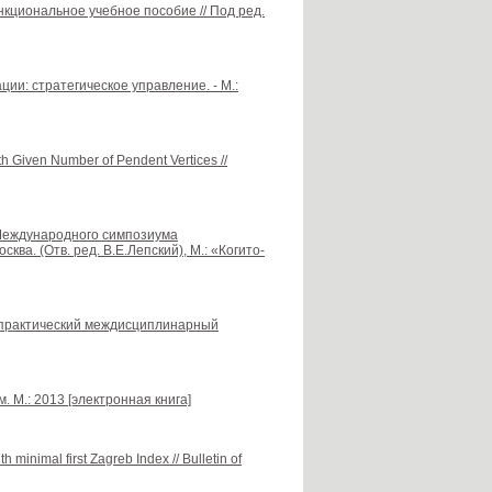
нкциональное учебное пособие // Под ред.
ации: стратегическое управление. - М.:
h Given Number of Pendent Vertices //
 Международного симпозиума
ва. (Отв. ред. В.Е.Лепский), М.: «Когито-
-практический междисциплинарный
 М.: 2013 [электронная книга]
 minimal first Zagreb Index // Bulletin of