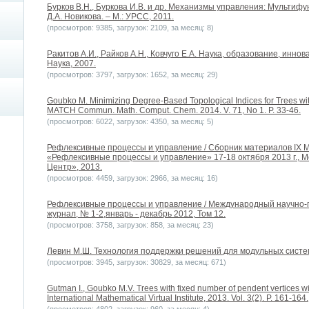
Бурков В.Н., Буркова И.В. и др. Механизмы управления: Мультифу
Д.А. Новикова. – М.: УРСС, 2011.
(просмотров: 9385, загрузок: 2109, за месяц: 8)
Ракитов А.И., Райков А.Н., Ковчуго Е.А. Наука, образование, иннов
Наука, 2007.
(просмотров: 3797, загрузок: 1652, за месяц: 29)
Goubko M. Minimizing Degree-Based Topological Indices for Trees wit
MATCH Commun. Math. Comput. Chem. 2014. V. 71, No 1. P. 33-46.
(просмотров: 6022, загрузок: 4350, за месяц: 5)
Рефлексивные процессы и управление / Сборник материалов IX
«Рефлексивные процессы и управление» 17-18 октября 2013 г., Моск
Центр», 2013.
(просмотров: 4459, загрузок: 2966, за месяц: 16)
Рефлексивные процессы и управление / Международный научно
журнал, № 1-2,январь - декабрь 2012, Том 12.
(просмотров: 3758, загрузок: 858, за месяц: 23)
Левин М.Ш. Технология поддержки решений для модульных систем.
(просмотров: 3945, загрузок: 30829, за месяц: 671)
Gutman I., Goubko M.V. Trees with fixed number of pendent vertices with
International Mathematical Virtual Institute, 2013. Vol. 3(2). P. 161-164.