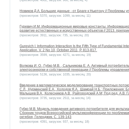
(просмотров: 4802, загрузок: 960, за месяц: 4)
Новиков Д.А. Большие данные - от Браге к Ньютону // Проблемы уп
(просмотров: 5370, загрузок: 1099, за месяц: 11)
Гуревич И.М. Информационные мировые константы. Информацио
развитие естественных и искусственных объектов // 2013. преприн
(просмотров: 3911, загрузок: 735, за месяц: 20)
Gurevich I. Information Interaction Is the Fifth Type of Fundamental I
Application. V. 2 No 10, October 2011, P. 813-817.
(просмотров: 3599, загрузок: 4271, за месяц: 19)
Волкова И. О., Губко М.В. , Сальникова Е. А. Активный потребите
электроэнергии и собственной генерации // Проблемы управления.
(просмотров: 5136, загрузок: 1035, за месяц: 20)
Введение в математическое моделирование транспортных потоков:
С.Л., Нурминский Е.А., Холодов Я.А., Шамрай Н.Б.; Приложения: Бла
Малышев В.А., Колесников А.В., Райгородский А.М; Под ред. А.В. 
(просмотров: 3735, загрузок: 2511, за месяц: 14)
Губко М.В. Модель поведения активного потребителя для мульти
Сборник трудов Всероссийской мультиконференции по проблемам
октября, Геленджик. С. 139-143
(просмотров: 4391, загрузок: 937, за месяц: 18)