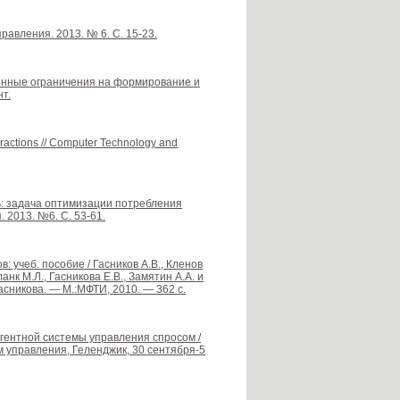
равления. 2013. № 6. С. 15-23.
нные ограничения на формирование и
т.
nteractions // Computer Technology and
ль: задача оптимизации потребления
 2013. №6. С. 53-61.
 учеб. пособие / Гасников А.В., Кленов
нк М.Л., Гасникова Е.В., Замятин А.А. и
Гасникова. — М.:МФТИ, 2010. — 362 с.
агентной системы управления спросом /
 управления, Геленджик, 30 сентября-5