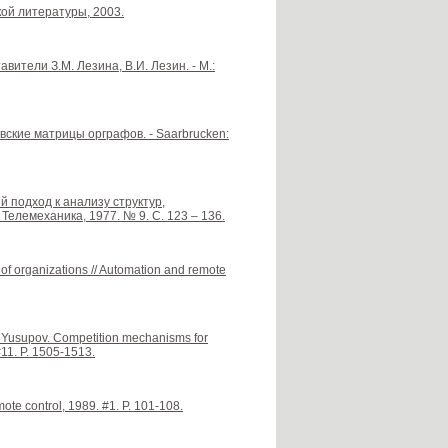
ой литературы, 2003.
вители З.М. Лезина, В.И. Лезин. - М.:
вские матрицы орграфов. - Saarbrucken:
й подход к анализу структур,
Телемеханика, 1977. № 9. С. 123 – 136.
of organizations // Automation and remote
S. Yusupov. Competition mechanisms for
#11. P. 1505-1513.
mote control, 1989. #1. P. 101-108.