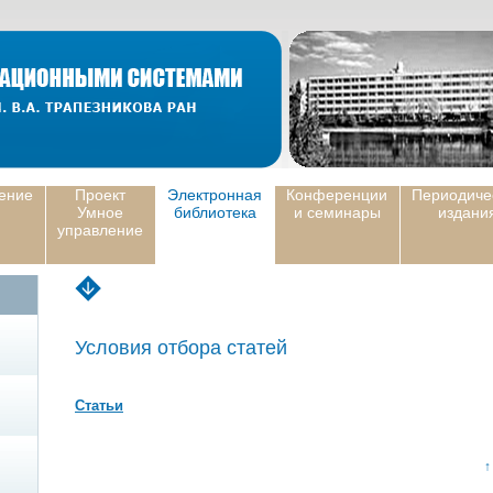
ение
Проект
Электронная
Конференции
Периодиче
Умное
библиотека
и семинары
издани
управление
Условия отбора статей
Статьи
↑