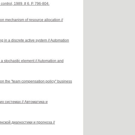
ontrol, 1989. # 6. P. 796-804.
ion mechanism of resource allocation //
 in a discrete active system // Automation
h a stochastic element // Automation and
 on the "team compensation policy" business
х системах // Автоматика и
ской диагностики и прогноза //