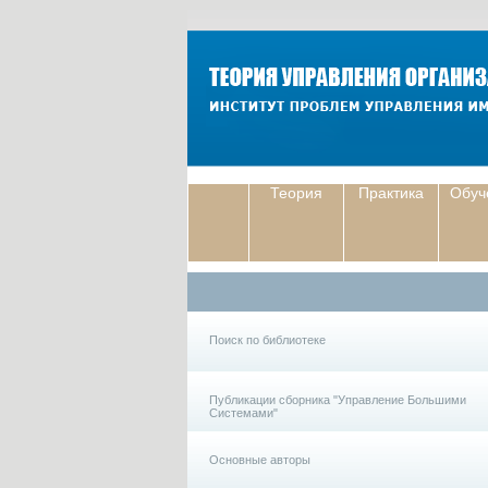
Теория
Практика
Обуч
Поиск по библиотеке
Публикации сборника "Управление Большими
Системами"
Основные авторы