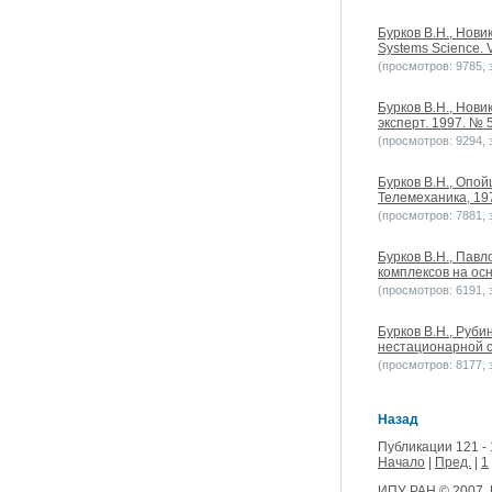
Бурков B.H., Новик
Systems Science. Vo
(просмотров: 9785, з
Бурков B.H., Нов
эксперт. 1997. № 5
(просмотров: 9294, з
Бурков B.H., Опо
Телемеханика, 197
(просмотров: 7881, з
Бурков B.H., Пав
комплексов на ос
(просмотров: 6191, з
Бурков B.H., Руб
нестационарной с
(просмотров: 8177, з
Назад
Публикации 121 - 
Начало
|
Пред.
|
1
ИПУ РАН
© 2007.