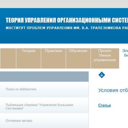
Теория
Практика
Обучение
Проект
Эл
Умное
б
управление
Поиск по библиотеке
Условия отб
Публикации сборника "Управление Большими
Статьи
Системами"
Основные авторы