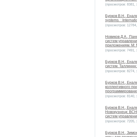
(просмотров: 8381, з
Бурков B.H., Енале
systems. : Internat
(просмотров: 12784, 
Новиков Д.А., Па
систем управлени
приложениям. М: М
(просмотров: 7491, з
Бурков B.H., Ена
систем. Таллиннн
(просмотров: 8274, з
Бурков B.H., Енал
коллективного пр
программировани
(просмотров: 8140, з
Бурков B.H., Ена
Новокузнецк: ВСН
систем управлени
(просмотров: 7205, з
Бурков B.H., Зимо