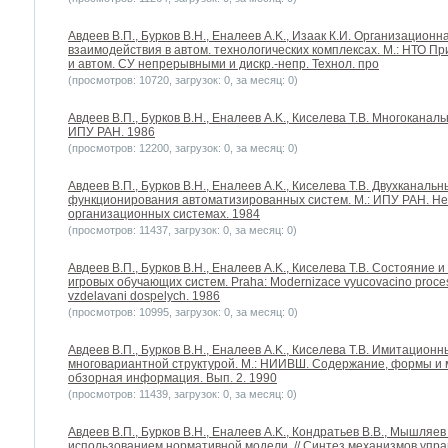
Авдеев В.П., Бурков В.Н., Еналеев A.K., Изаак К.И. Организацио
взаимодействия в автом. технологических комплексах. М.: НТО П
и автом. СУ непрерывными и дискр.-непр. Технол. про
(просмотров: 10720, загрузок: 0, за месяц: 0)
Авдеев В.П., Бурков В.Н., Еналеев A.K., Киселева Т.В. Многокана
ИПУ РАН. 1986
(просмотров: 12200, загрузок: 0, за месяц: 0)
Авдеев В.П., Бурков В.Н., Еналеев A.K., Киселева Т.В. Двухкана
функционирования автоматизированных систем. М.: ИПУ РАН. Нео
организационных системах. 1984
(просмотров: 11437, загрузок: 0, за месяц: 0)
Авдеев В.П., Бурков В.Н., Еналеев A.K., Киселева Т.В. Состояние
игровых обучающих систем. Praha: Modernizace vyucovacino procesu
vzdelavani dospelych. 1986
(просмотров: 10995, загрузок: 0, за месяц: 0)
Авдеев В.П., Бурков В.Н., Еналеев A.K., Киселева Т.В. Имитацио
многовариантной структурой. М.: НИИВШ. Содержание, формы и 
обзорная информация. Вып. 2. 1990
(просмотров: 11439, загрузок: 0, за месяц: 0)
Авдеев В.П., Бурков В.Н., Еналеев A.K., Кондратьев В.В., Мышляе
использованием нормативной модели. // Синтез механизмов упр