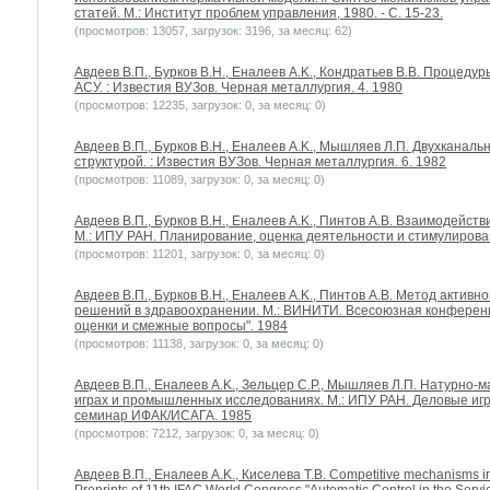
статей. М.: Институт проблем управления, 1980. - С. 15-23.
(просмотров: 13057, загрузок: 3196, за месяц: 62)
Авдеев В.П., Бурков В.Н., Еналеев A.K., Кондратьев В.В. Процед
АСУ. : Известия ВУЗов. Черная металлургия. 4. 1980
(просмотров: 12235, загрузок: 0, за месяц: 0)
Авдеев В.П., Бурков В.Н., Еналеев A.K., Мышляев Л.П. Двухканал
структурой. : Известия ВУЗов. Черная металлургия. 6. 1982
(просмотров: 11089, загрузок: 0, за месяц: 0)
Авдеев В.П., Бурков В.Н., Еналеев A.K., Пинтов А.В. Взаимодейст
М.: ИПУ РАН. Планирование, оценка деятельности и стимулирова
(просмотров: 11201, загрузок: 0, за месяц: 0)
Авдеев В.П., Бурков В.Н., Еналеев A.K., Пинтов А.В. Метод акти
решений в здравоохранении. М.: ВИНИТИ. Всесоюзная конференц
оценки и смежные вопросы". 1984
(просмотров: 11138, загрузок: 0, за месяц: 0)
Авдеев В.П., Еналеев A.K., Зельцер С.Р., Мышляев Л.П. Натурно
играх и промышленных исследованиях. М.: ИПУ РАН. Деловые иг
семинар ИФАК/ИСАГА. 1985
(просмотров: 7212, загрузок: 0, за месяц: 0)
Авдеев В.П., Еналеев A.K., Киселева Т.В. Competitive mechanisms in 