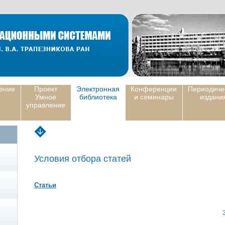
ение
Проект
Электронная
Конференции
Периодиче
Умное
библиотека
и семинары
издани
управление
Условия отбора статей
Статьи