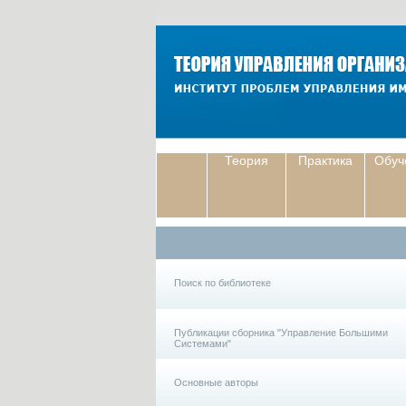
Теория
Практика
Обуч
Поиск по библиотеке
Публикации сборника "Управление Большими
Системами"
Основные авторы