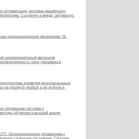
нная оптимизация человеко-машинного
риборпрома. Создание и внедр. автоматиз.
льные организационные механизмы. М.:
льный организационный механизм
пределенность, риск, динамика в
 и перспективы развития многоканальных
 na vysokych skolach a pri vichove a
нные обучающие системы с
методы обучения в высшей школе:
в Л.П. Организационное управление с
авления сложными системами. Сборник