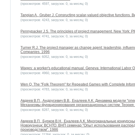
(просмотров: 4597, загрузок: 0, за месяц: 0)
Tangian A., Gruber J. Consructing scalar-valued objective functions. Be
(просмотров: 4243, загрузок: 0, за месяц: 0)
Pennypacker J.S. The principles of project management. New York: P
(просмотров: 4741, загрузок: 0, за месяц: 0)
Turner R.J. The project manager as change agent: leadership, influe
Companies. 1996
(просмотров: 6052, загрузок: 0, за месяц: 0)
Wages: a worker's educational manual. Geneva: International Labor O
(просмотров: 4960, загрузок: 0, за месяц: 0)
Wen Q. The "Folk Theorem" for Repeated Games with Complete Informat
(просмотров: 4783, загрузок: 0, за месяц: 0)
Авдеев В.П., Андрусевич В.В., Еналеев A.K. Динамика модели "оп
Механизмы функционирования организационных систем. Теория 
(просмотров: 8287, загрузок: 0, за месяц: 0)
Авдеев В.П., Бурков В.Н., Еналеев A.K. Многоканальные конкурсн
Новокузнецк: ВСНТО. ВНП семинар "Опыт использования распре
производством". 1986
(просмотров: 11264, загрузок: 0, за месяц: 0)