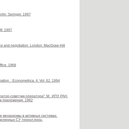
rlin: Springer. 1997
MI. 1997
nce and negotiation. London: MacGraw-Hill
ffice. 1968
ion. : Econometrica. 4. Vol. 62. 1994
ератор-советчик оператора". М.: ИПУ РАН.
и приложения. 1982
ые механизмы в активных системах.
деленных СУ технол.проц.