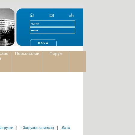
ские
Персоналии
Форум
я
Загрузки
|
↑ Загрузки за месяц
|
Дата