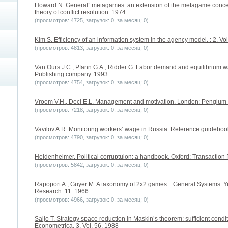
Howard N. General” metagames: an extension of the metagame concep
theory of conflict resolution. 1974
(просмотров: 4725, загрузок: 0, за месяц: 0)
Kim S. Efficiency of an information system in the agency model. : 2. Vo
(просмотров: 4813, загрузок: 0, за месяц: 0)
Van Ours J.C., Pfann G.A., Ridder G. Labor demand and equilibrium 
Publishing company. 1993
(просмотров: 4754, загрузок: 0, за месяц: 0)
Vroom V.H., Deci E.L. Management and motivation. London: Pengium
(просмотров: 7218, загрузок: 0, за месяц: 0)
Vavilov A.R. Monitoring workers’ wage in Russia: Reference guide
(просмотров: 4790, загрузок: 0, за месяц: 0)
Heidenheimer. Political corruptuion: a handbook. Oxford: Transaction
(просмотров: 5842, загрузок: 0, за месяц: 0)
Rapoport A., Guyer M. A taxonomy of 2х2 games. : General Systems: Y
Research. 11. 1966
(просмотров: 4966, загрузок: 0, за месяц: 0)
Saijo T. Strategy space reduction in Maskin’s theorem: sufficient condi
Econometrica. 3. Vol. 56. 1988