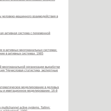
уры человеко-машинного взаимодействия в
ьная активная система с переменной
вие в активных многоканальных системах.
ние в активных системах. 1985
вной многоканальной организации выработки
ия "Нечисловая статистика, экспертные
-математическое моделирование в деловых
ры и имитационное моделирование. 16-й
multichannel active systems. Tallinn: