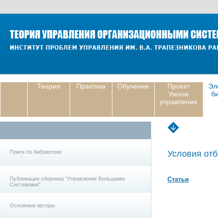
Теория
Практика
Обучение
Проект
Эл
Умное
б
управление
Поиск по библиотеке
Условия отб
Публикации сборника "Управление Большими
Статьи
Системами"
Основные авторы