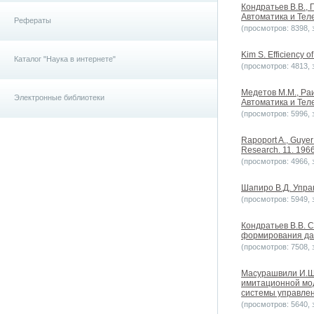
Кондратьев В.В.,
Автоматика и Теле
Рефераты
(просмотров: 8398, з
Kim S. Efficiency o
Каталог "Наука в интернете"
(просмотров: 4813, з
Медетов М.М., Раи
Электронные библиотеки
Автоматика и Теле
(просмотров: 5996, з
Rapoport A., Guyer
Research. 11. 196
(просмотров: 4966, з
Шапиро В.Д. Упра
(просмотров: 5949, з
Кондратьев В.В. 
формирования данн
(просмотров: 7508, з
Масурашвили И.Ш.
имитационной мод
системы управлен
(просмотров: 5640, з