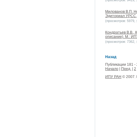
(просмотров: 9419, з
Милованов В.П. Н
Эдиториал УРСС, 2
(просмотров: 5979, з
Кондратьев В.В.,
описание). М.: ИП
(просмотров: 7362, з
Назад
Публикации 181 - 
Начало
|
Пред.
|
2
ИПУ РАН
© 2007.