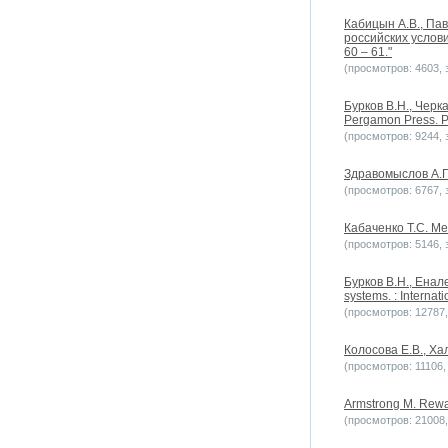
Кабицын А.В., Па
российских услов
60 – 61."
(просмотров: 4603, з
Бурков B.H., Черк
Pergamon Press. Pr
(просмотров: 9244, з
Здравомыслов А.Г.
(просмотров: 6767, з
Кабаченко Т.С. Ме
(просмотров: 5146, з
Бурков B.H., Енале
systems. : Internat
(просмотров: 12787, 
Колосова Е.В., Ха
(просмотров: 11106, 
Armstrong M. Rewa
(просмотров: 21008, 