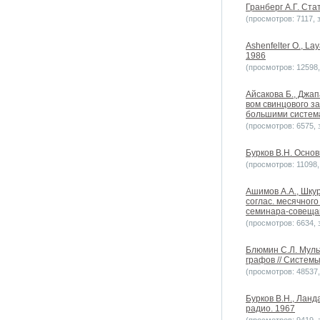
Гранберг А.Г. Ст
(просмотров: 7117, з
Ashenfelter O., La
1986
(просмотров: 12598, 
Айсакова Б., Джа
вом свинцового з
большими систем
(просмотров: 6575, з
Бурков В.Н. Основ
(просмотров: 11098, 
Ашимов А.А., Шкур
соглас. месячног
семинара-совеща
(просмотров: 6634, з
Блюмин С.Л. Муль
графов // Системы
(просмотров: 48537, 
Бурков В.Н., Ланд
радио. 1967