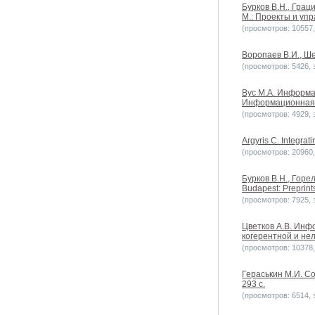
Бурков B.H., Грац
М.: Проекты и уп
(просмотров: 10557, 
Воропаев В.И., Ш
(просмотров: 5426, з
Вус М.А. Информ
Информационная б
(просмотров: 4929, з
Argyris C. Integrati
(просмотров: 20960, 
Бурков B.H., Горе
Budapest: Preprints
(просмотров: 7925, з
Цветков А.В. Инф
когерентной и не
(просмотров: 10378, 
Гераськин М.И. Со
293 с.
(просмотров: 6514, з