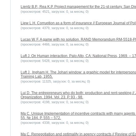
Lientz B.P., Rea K.P. Project management for the 21-st century. San D
(просмотров: 4521, загрузок: 0, за месяц: 0)
Liew L.H. Corruption as a form of insurance // European Journal of Poli
(просмотров: 4379, загрузок: 0, за месяц: 0)
Lucas W. F. A game with no solution. RAND Memorandum RM-5518-PR
(просмотров: 4466, загрузок: 0, за месяц: 0)
Luft J. On Human interaction. Palo Alto, CA: National Press, 1969. – 17
(просмотров: 5428, загрузок: 0, за месяц: 0)
Luft J., Ingham H. The Johari window: a graphic model for interpersonal
Training Lab, 1955.
(просмотров: 11325, загрузок: 0, за месяц: 0)
Lui D. The entrepreneurs who do both: production and rent-seeking //
Organization. 1994. Vol. 23. P. 93 - 98.
(просмотров: 4198, загрузок: 0, за месяц: 0)
Ma C. Unique Implementation of incentive contracts with many agents 
55. № 184. P. 555 – 572.
(просмотров: 4338, загрузок: 0, за месяц: 0)
Ma C. Renegotiation and optimality in agency contracts // Review of Ec