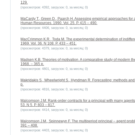
129.
(просмотров: 4392, загрузок: 0, за месяц: 0)
MaCardy T., Green D., Paarch H. Assessing empirical approaches for an
Human Resources. 1990. Vol. 25. P. 415 – 490.
(просмотров: 4406, загрузок: 0, за месяц: 0)
MacCrimmon K.R., Toda M. The experimental determination of indiffer
1969. Vol. 36. N 108. P. 433 – 451.
(просмотров: 4379, загрузок: 0, за месяц: 0)
Madsen K.B. Theories of motivation. A comparative study of modern theo
1968. – 365 p.
(просмотров: 4801, загрузок: 0, за месяц: 0)
Makridakis S., Wheelwright S., Hyndman R. Forecasting: methods and 
p.
(просмотров: 4816, загрузок: 0, за месяц: 0)
Malcomson J.M. Rank-order contracts for a principal with many agents
53. N 5. P. 803 – 817.
(просмотров: 4414, загрузок: 0, за месяц: 0)
Malcomson J.M., Spinnewyn F. The multiperiod principal – agent problem
391 – 408.
(просмотров: 4403, загрузок: 0, за месяц: 0)