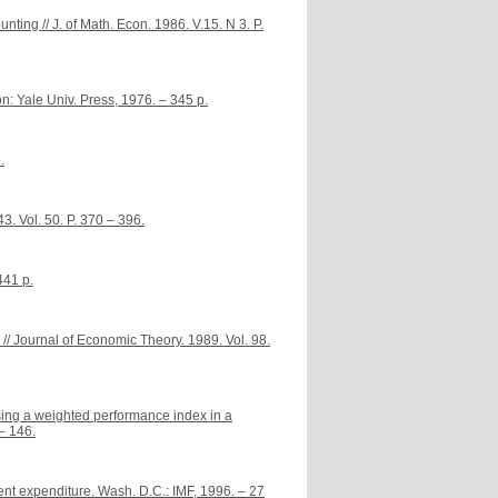
ting // J. of Math. Econ. 1986. V.15. N 3. P.
 Yale Univ. Press, 1976. – 345 p.
.
. Vol. 50. P. 370 – 396.
441 p.
// Journal of Economic Theory. 1989. Vol. 98.
sing a weighted performance index in a
– 146.
ent expenditure. Wash. D.C.: IMF, 1996. – 27