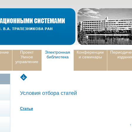
ение
Проект
Электронная
Конференции
Периодиче
Умное
библиотека
и семинары
издани
управление
Условия отбора статей
Статьи
↑