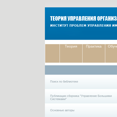
Теория
Практика
Обуч
Поиск по библиотеке
Публикации сборника "Управление Большими
Системами"
Основные авторы