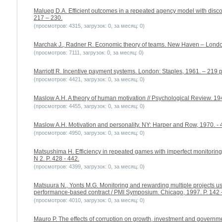
Malueg D.A. Efficient outcomes in a repeated agency model with discoun
217 – 230.
(просмотров: 4315, загрузок: 0, за месяц: 0)
Marchak J., Radner R. Economic theory of teams. New Haven – London:
(просмотров: 7111, загрузок: 0, за месяц: 0)
Marriott R. Incentive payment systems. London: Staples, 1961. – 219 p
(просмотров: 4421, загрузок: 0, за месяц: 0)
Maslow A.H. A theory of human motivation // Psychological Review. 1943
(просмотров: 4455, загрузок: 0, за месяц: 0)
Maslow A.H. Motivation and personality. NY: Harper and Row, 1970. - 
(просмотров: 4950, загрузок: 0, за месяц: 0)
Matsushima H. Efficiency in repeated games with imperfect monitoring 
N 2. P. 428 - 442.
(просмотров: 4399, загрузок: 0, за месяц: 0)
Matsuura N., Yonts M.G. Monitoring and rewarding multiple projects u
performance-based contract / PMI Symposium. Chicago, 1997. P. 142 
(просмотров: 4010, загрузок: 0, за месяц: 0)
Mauro P. The effects of corruption on growth, investment and governm