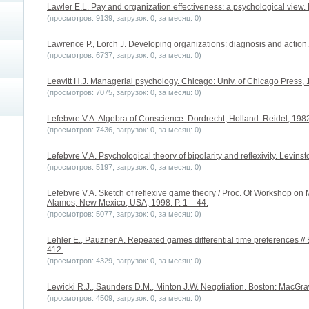
Lawler E.L. Pay and organization effectiveness: a psychological view. 
(просмотров: 9139, загрузок: 0, за месяц: 0)
Lawrence P., Lorch J. Developing organizations: diagnosis and action
(просмотров: 6737, загрузок: 0, за месяц: 0)
Leavitt H.J. Managerial psychology. Chicago: Univ. of Chicago Press, 
(просмотров: 7075, загрузок: 0, за месяц: 0)
Lefebvre V.A. Algebra of Conscience. Dordrecht, Holland: Reidel, 198
(просмотров: 7436, загрузок: 0, за месяц: 0)
Lefebvre V.A. Psychological theory of bipolarity and reflexivity. Levin
(просмотров: 5197, загрузок: 0, за месяц: 0)
Lefebvre V.A. Sketch of reflexive game theory / Proc. Of Workshop on 
Alamos, New Mexico, USA, 1998. P. 1 – 44.
(просмотров: 5077, загрузок: 0, за месяц: 0)
Lehler E., Pauzner A. Repeated games differential time preferences // 
412.
(просмотров: 4329, загрузок: 0, за месяц: 0)
Lewicki R.J., Saunders D.M., Minton J.W. Negotiation. Boston: MacGr
(просмотров: 4509, загрузок: 0, за месяц: 0)