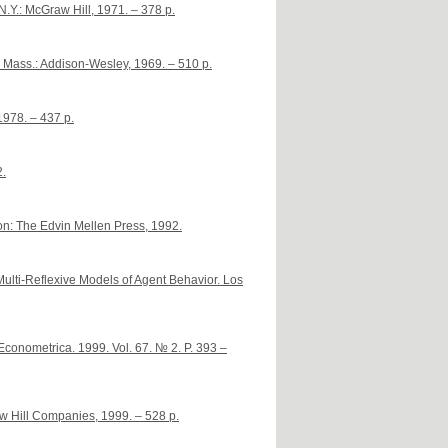
N.Y.: McGraw Hill, 1971. – 378 p.
. Mass.: Addison-Wesley, 1969. – 510 p.
1978. – 437 p.
2.
ston: The Edvin Mellen Press, 1992.
Multi-Reflexive Models of Agent Behavior. Los
Econometrica. 1999. Vol. 67. № 2. P. 393 –
aw Hill Companies, 1999. – 528 p.