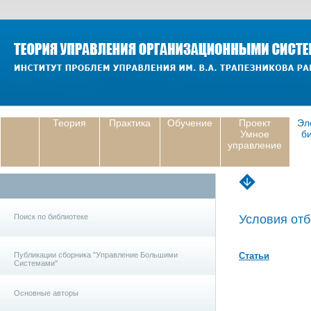
Теория
Практика
Обучение
Проект
Эл
Умное
б
управление
Поиск по библиотеке
Условия отб
Публикации сборника "Управление Большими
Статьи
Системами"
Основные авторы