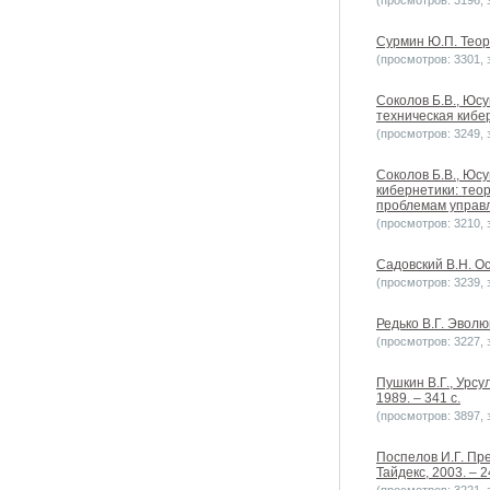
(просмотров: 3196, з
Сурмин Ю.П. Теори
(просмотров: 3301, з
Соколов Б.В., Юсу
техническая киберн
(просмотров: 3249, з
Соколов Б.В., Юс
кибернетики: тео
проблемам управле
(просмотров: 3210, з
Садовский В.Н. Ос
(просмотров: 3239, з
Редько В.Г. Эволю
(просмотров: 3227, з
Пушкин В.Г., Урс
1989. – 341 с.
(просмотров: 3897, з
Поспелов И.Г. Пре
Тайдекс, 2003. – 2