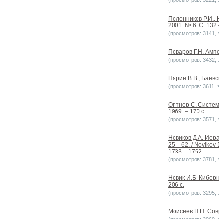
(просмотров: 3221, з
Полонников Р.И., 
2001. № 6. С. 132 
(просмотров: 3141, з
Поваров Г.Н. Ампер
(просмотров: 3432, з
Парин В.В., Баевс
(просмотров: 3611, з
Оптнер С. Систем
1969. – 170 с.
(просмотров: 3571, з
Новиков Д.А. Иер
25 – 62. / Novikov 
1733 – 1752.
(просмотров: 3781, з
Новик И.Б. Киберн
206 с.
(просмотров: 3295, з
Моисеев Н.Н. Сов