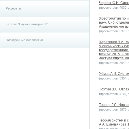
Черняк Ю.И. Систе
(просмотров: 4030, з
Рефераты
Хрестоматия по ис
наук, Сиб. отдел
Каталог "Наука в интернете"
Академическое изд
(просмотров: 3378, з
Электронные библиотеки
Харитонов В.А., 
экономических си
государственного
КубГАУ, 2015. – №0
доступа:http://ej.k
(просмотров: 3640, з
Уёмов А.И. Систем
(просмотров: 3354, з
Тюхтин В.С. Отраж
(просмотров: 4115, з
Теслер Г.С. Новая 
(просмотров: 3876, з
Теория систем и 
А.А. Емельянова. 