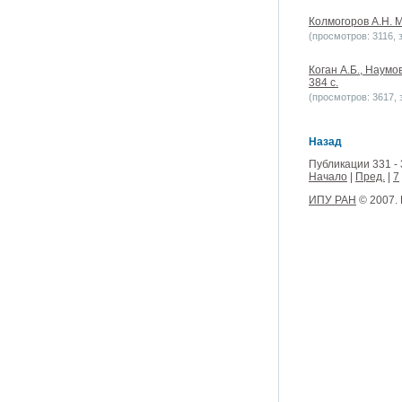
Колмогоров А.Н. М
(просмотров: 3116, з
Коган А.Б., Наумо
384 с.
(просмотров: 3617, з
Назад
Публикации 331 - 
Начало
|
Пред.
|
7
ИПУ РАН
© 2007.