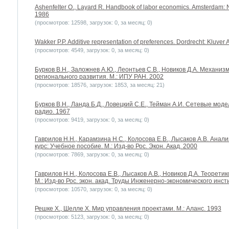
Ashenfelter O., Layard R. Handbook of labor economics. Amsterdam: 
1986
(просмотров: 12598, загрузок: 0, за месяц: 0)
Wakker P.P. Additive representation of preferences. Dordrecht: Kluver
(просмотров: 4549, загрузок: 0, за месяц: 0)
Бурков В.Н., Заложнев А.Ю., Леонтьев С.В., Новиков Д.А. Механ
регионального развития. М.: ИПУ РАН. 2002
(просмотров: 18576, загрузок: 1853, за месяц: 21)
Бурков В.Н., Ланда Б.Д., Ловецкий С.Е., Тейман А.И. Сетевые мод
радио. 1967
(просмотров: 9419, загрузок: 0, за месяц: 0)
Гаврилов Н.Н., Карамзина Н.С., Колосова Е.В., Лысаков А.В. Анал
курс: Учебное пособие. М.: Изд-во Рос. Экон. Акад. 2000
(просмотров: 7869, загрузок: 0, за месяц: 0)
Гаврилов Н.Н., Колосова Е.В., Лысаков А.В., Новиков Д.А. Теоре
М.: Изд-во Рос. экон. акад. Труды Инженерно-экономического инст
(просмотров: 10570, загрузок: 0, за месяц: 0)
Решке Х., Шелле Х. Мир управления проектами. М.: Аланс. 1993
(просмотров: 5123, загрузок: 0, за месяц: 0)