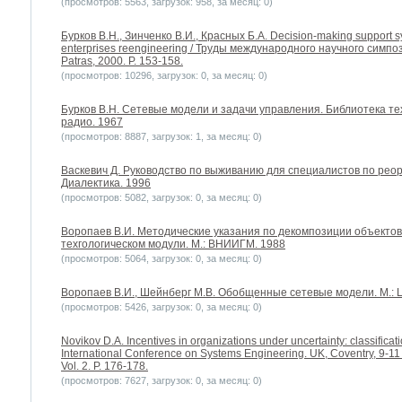
(просмотров: 5563, загрузок: 958, за месяц: 0)
Бурков В.Н., Зинченко В.И., Красных Б.А. Decision-making support s
enterprises reengineering / Труды международного научного симпози
Patras, 2000. P. 153-158.
(просмотров: 10296, загрузок: 0, за месяц: 0)
Бурков В.Н. Сетевые модели и задачи управления. Библиотека те
радио. 1967
(просмотров: 8887, загрузок: 1, за месяц: 0)
Васкевич Д. Руководство по выживанию для специалистов по реор
Диалектика. 1996
(просмотров: 5082, загрузок: 0, за месяц: 0)
Воропаев В.И. Методические указания по декомпозиции объектов
техгологическом модули. М.: ВНИИГМ. 1988
(просмотров: 5064, загрузок: 0, за месяц: 0)
Воропаев В.И., Шейнберг М.В. Обобщенные сетевые модели. М.:
(просмотров: 5426, загрузок: 0, за месяц: 0)
Novikov D.A. Incentives in organizations under uncertainty: classificat
International Conference on Systems Engineering. UK, Coventry, 9-11 S
Vol. 2. P. 176-178.
(просмотров: 7627, загрузок: 0, за месяц: 0)