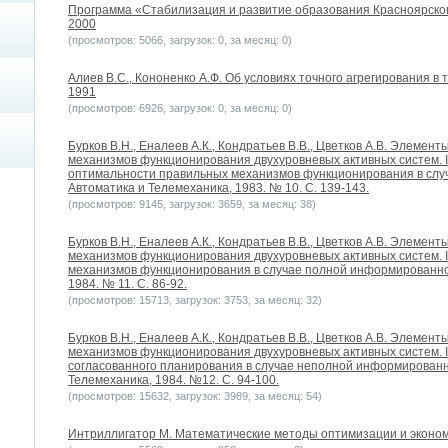
Программа «Стабилизация и развитие образования Красноярского 
2000
(просмотров: 5066, загрузок: 0, за месяц: 0)
Алиев В.С., Кононенко А.Ф. Об условиях точного агрегирования в 
1991
(просмотров: 6926, загрузок: 0, за месяц: 0)
Бурков В.Н., Еналеев А.К., Кондратьев В.В., Цветков А.В. Элемен
механизмов функционирования двухуровневых активных систем. 
оптимальности правильных механизмов функционирования в случ
Автоматика и Телемеханика, 1983. № 10. С. 139-143.
(просмотров: 9145, загрузок: 3659, за месяц: 38)
Бурков В.Н., Еналеев А.К., Кондратьев В.В., Цветков А.В. Элемен
механизмов функционирования двухуровневых активных систем. 
механизмов функционирования в случае полной информированнос
1984. № 11. С. 86-92.
(просмотров: 15713, загрузок: 3753, за месяц: 32)
Бурков В.Н., Еналеев А.К., Кондратьев В.В., Цветков А.В. Элемен
механизмов функционирования двухуровневых активных систем. I
согласованного планирования в случае неполной информированно
Телемеханика, 1984. №12. С. 94-100.
(просмотров: 15632, загрузок: 3989, за месяц: 54)
Интриллигатор М. Математические методы оптимизации и экономи