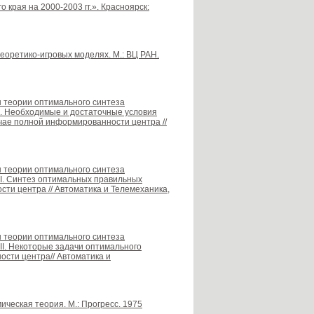
края на 2000-2003 гг.». Красноярск:
теоретико-игровых моделях. М.: ВЦ РАН.
ты теории оптимального синтеза
I. Необходимые и достаточные условия
ае полной информированности центра //
ты теории оптимального синтеза
II. Синтез оптимальных правильных
ти центра // Автоматика и Телемеханика,
ты теории оптимального синтеза
II. Некоторые задачи оптимального
сти центра// Автоматика и
ческая теория. М.: Прогресс. 1975