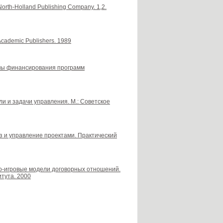
North-Holland Publishing Company. 1,2.
 Academic Publishers. 1989
измы финансирования программ
ели и задачи управления. М.: Советское
из и управление проектами. Практический
тико-игровые модели договорных отношений.
итута. 2000