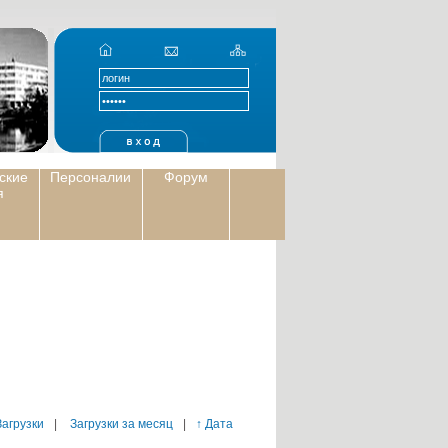
ские
Персоналии
Форум
я
Загрузки
|
Загрузки за месяц
|
↑ Дата