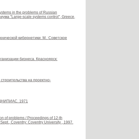
ystems in the problems of Russian
ума "Large-scale systems control", Greece,
хнической кибернетики. М.: Советское
ганизации бизнеса. Красноярск:
 строительства на проектно-
 ЦНИПИАС. 1971
ion of problems / Proceedings of 12-th
ept., Coventry: Coventry University , 1997.