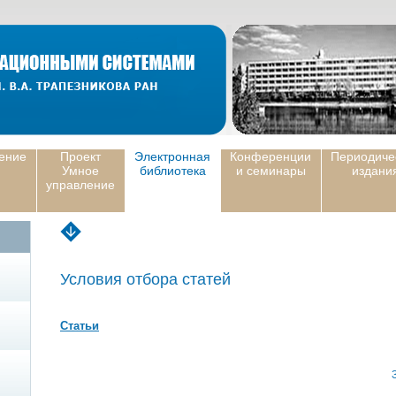
ение
Проект
Электронная
Конференции
Периодиче
Умное
библиотека
и семинары
издани
управление
Условия отбора статей
Статьи