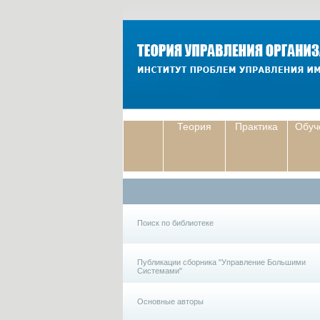
Теория
Практика
Обуч
Поиск по библиотеке
Публикации сборника "Управление Большими
Системами"
Основные авторы