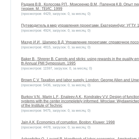
Радаев В.В., Колосова Р.П., Моисеенко В.М., Папенов К.В. Опыт 
теория. М.: ТЕИС. 1999
(просмотров: 4429, загрузок: 0, за месяц: 0)
Путеводитель в мир управления проектами. Екатеринбург: УГТУ. 
(просмотров: 4924, загрузок: 0, за месяц: 0)
Мазур И.И., Шапиро В.Д. Управление проектами: справочное посо
(просмотров: 4815, загрузок: 0, за месяц: 0)
Baker B., Shrerer B. Carrots and sticks: using rewards in the quality
th Annual PMI Symposium. 1995
(просмотров: 11597, загрузок: 0, за месяц: 0)
Brown C.V. Taxation and labor supply. London: George Allen and Unw
(просмотров: 5436, загрузок: 0, за месяц: 0)
Burkov V.N., Marin L.F., Enaleev A.K., Kondratev V.V. Design of functi
systems with the center incompletely informed. Wroclaw: Wydawnictwo 
of the Institute of Technic
(просмотров: 9475, загрузок: 0, за месяц: 0)
Jain A.K. Economics of corruption. Boston: Kluwer. 1998
(просмотров: 4478, загрузок: 0, за месяц: 0)