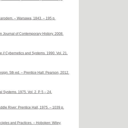
a narodem. – Warsawa, 1843. – 195 p.
ian Journal of Contemporary History. 2008.
 // Cybernetics and Systems. 1990. Vol. 21.
esign. 5th ed. – Prentice Hall: Pearson, 2012.
al Systems. 1975. Vol. 2. P. 5 – 24.
dle River: Prentice Hall, 1975. – 1039 p.
iples and Practices. – Hoboken: Wiley,