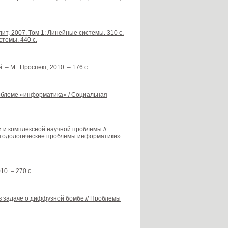
ит, 2007. Том 1: Линейные системы. 310 с.
темы. 440 с.
– М.: Проспект, 2010. – 176 с.
роблеме «информатика» / Социальная
 и комплексной научной проблемы //
етодологические проблемы информатики».
0. – 270 с.
 в задаче о диффузной бомбе // Проблемы