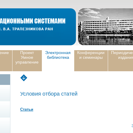
ение
Проект
Электронная
Конференции
Периодиче
Умное
библиотека
и семинары
издани
управление
Условия отбора статей
Статьи