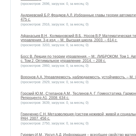
(просмотров: 2696, загрузок: 0, за месяц: 0)
Андриевский Б.Р.,Фрадков А.Л. Избранные главы теории автоматич
475 с.
(просмотров: 2916, загрузок: 0, за месяц: 0)
Афанасьев В.Н., Колмановский В.Б., Носов В.Р. Математическая 
управления. 3-е изд. – М.: Высшая школа, 2003. – 614 с.
(просмотров: 3203, загрузок: 0, за месяц: 0)
Босс В. Лекции по теории управления. – М.: ЛИБРОКОМ. Том 1. Ав
с. Том 2. Оптимальное управление, 2014. – 208 с.
(просмотров: 2860, загрузок: 0, за месяц: 0)
Воронов А.А. Управляемость, наблюдаемость, устойчивость. – М.: Н
(просмотров: 2929, загрузок: 0, за месяц: 0)
Горский Ю.М., Степанов А.М., Теслинов А. Г. Гомеостатика. Гармон
Репроцентр А1, 2008. 634 с.
(просмотров: 3639, загрузок: 0, за месяц: 0)
Гринченко С.Н. Метаэволюция (систем неживой, живой и социаль
РАН, 2007. 456 с.
(просмотров: 2750, загрузок: 0, за месяц: 0)
Гуревич И.М., Урсул А.Д. Информация – всеобщее свойство матери