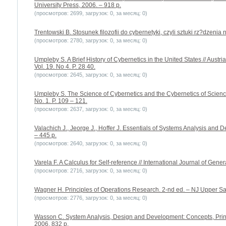
University Press, 2006. – 918 p.
(просмотров: 2699, загрузок: 0, за месяц: 0)
Trentowski B. Stosunek filozofii do cybernetyki, czyli sztuki rz?dzeni
(просмотров: 2780, загрузок: 0, за месяц: 0)
Umpleby S. A Brief History of Cybernetics in the United States // Austr
Vol. 19. No 4. P. 28 40.
(просмотров: 2645, загрузок: 0, за месяц: 0)
Umpleby S. The Science of Cybernetics and the Cybernetics of Science
No. 1. P. 109 – 121.
(просмотров: 2637, загрузок: 0, за месяц: 0)
Valachich J., Jeorge J., Hoffer J. Essentials of Systems Analysis and D
– 445 p.
(просмотров: 2640, загрузок: 0, за месяц: 0)
Varela F. A Calculus for Self-reference // International Journal of Gener
(просмотров: 2716, загрузок: 0, за месяц: 0)
Wagner H. Principles of Operations Research. 2-nd ed. – NJ Upper Sad
(просмотров: 2776, загрузок: 0, за месяц: 0)
Wasson C. System Analysis, Design and Development: Concepts, Princ
2006. 832 p.