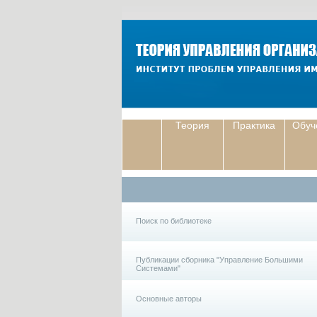
Теория
Практика
Обуч
Поиск по библиотеке
Публикации сборника "Управление Большими
Системами"
Основные авторы