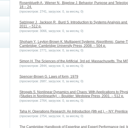
Rosenblueth A., Wiener N., Bigelow J. Behavior, Purpose and Teleology
18 – 24.
(просмотров: 2741, загрузок: 0, за месяц: 0)
Satzinger J., Jackson R., Burd S. Introduction to Systems Analysis an
2011. – 512 p.
(просмотров: 3066, загрузок: 0, за месяц: 0)
Shoham Y., Leyton-Brown K. Multiagent Systems: Algorithmic, Game-Th
Cambridge: Cambridge University Press, 2008. – 504 p.
(просмотров: 2771, загрузок: 0, за месяц: 0)
Simon H. The Sciences of the Artificial. 3rd ed. Massachusetts. The MI
(просмотров: 2844, загрузок: 0, за месяц: 0)
Spencer-Brown G. Laws of form, 1979
(просмотров: 2687, загрузок: 0, за месяц: 0)
Strogats S. Nonlinear Dynamics and Chaos: With Applications to Physi
(Studies in Nonlinearity). – Boulder: Westview Press, 2001. – 512 p.
(просмотров: 2764, загрузок: 0, за месяц: 0)
Taha H. Operations Research: An Introduction (9th ed.). – NY: Prentice 
(просмотров: 2754, загрузок: 0, за месяц: 0)
The Cambridge Handbook of Expertise and Expert Performance (ed. b