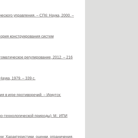
еского управления. – СПб: Наука, 2000. –
теория конструирования систем
томатическое регулирование, 2012. – 216
аука, 1979. – 339 с.
ия в игре противоречий. – Иркутск:
но-технологической природы). М.: ИПИ
и: Характеристики, оценки, ограничения,