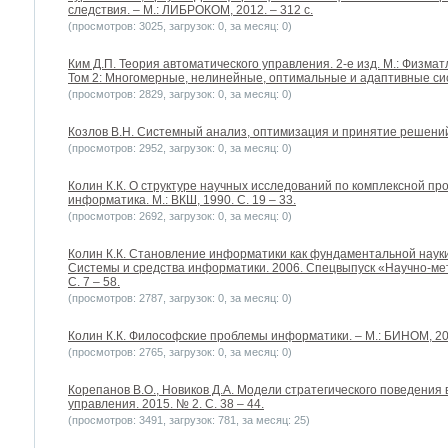
следствия. – М.: ЛИБРОКОМ, 2012. – 312 с.
(просмотров: 3025, загрузок: 0, за месяц: 0)
Ким Д.П. Теория автоматического управления. 2-е изд. М.: Физматл
Том 2: Многомерные, нелинейные, оптимальные и адаптивные сис
(просмотров: 2829, загрузок: 0, за месяц: 0)
Козлов В.Н. Системный анализ, оптимизация и принятие решений. 
(просмотров: 2952, загрузок: 0, за месяц: 0)
Колин К.К. О структуре научных исследований по комплексной п
информатика. М.: ВКШ, 1990. С. 19 – 33.
(просмотров: 2692, загрузок: 0, за месяц: 0)
Колин К.К. Становление информатики как фундаментальной науки
Системы и средства информатики. 2006. Спецвыпуск «Научно-м
С. 7 – 58.
(просмотров: 2787, загрузок: 0, за месяц: 0)
Колин К.К. Философские проблемы информатики. – М.: БИНОМ, 201
(просмотров: 2765, загрузок: 0, за месяц: 0)
Корепанов В.О., Новиков Д.А. Модели стратегического поведения
управления. 2015. № 2. С. 38 – 44.
(просмотров: 3491, загрузок: 781, за месяц: 25)