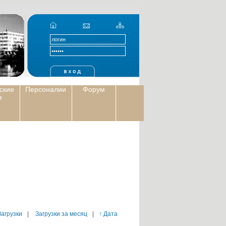
ские
Персоналии
Форум
я
Загрузки
|
Загрузки за месяц
|
↑ Дата