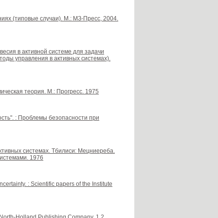
иях (типовые случаи). М.: МЗ-Пресс, 2004.
овесия в активной системе для задачи
тоды управления в активных системах).
ческая теория. М.: Прогресс. 1975
сть". : Проблемы безопасности при
ктивных системах. Тбилиси: Мецниереба.
истемами. 1976
tainty. : Scientific papers of the Institute
 North-Holland Publishing Company. 1,2.