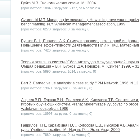
Губко М.В. Экономическая сказка. М.: 2004.
(просмотров: 10848, загрузок: 2127, за месяц: 23)
Czarnecki M.T. Managing by measuring: How to improve your organizat
benchmarking. N.Y.: American management association, 1999.
(просмотров: 6278, загрузок: 0, за месяц: 0)
Бурков B.H., Еналеев A.K. Стимулирование достоверной информа
Повышение эффективности деятельности НИИ и ПКО. Материал
(просмотров: 7426, загрузок: 0, за месяц: 0)
Теория активных систем / Сборник трудов Международной научно
Общая редакция – В.Н. Бурков, Д.А. Новиков. М.: Синтег, 1999. – 31
(просмотров: 5896, загрузок: 1014, за месяц: 9)
Barr Z. Earned value analysis: a case study // PM Network. 1996. N 12.
(просмотров: 13071, загрузок: 0, за месяц: 0)
Авдеев В.П., Бурков В.Н., Еналеев A.K., Киселева Т.В. Состояние
игровых обучающих систем. Praha: Modernizace vyucovacino procesu
vzdelavani dospelych. 1986
(просмотров: 10995, загрузок: 0, за месяц: 0)
Гаврилов Н.Н., Карамзина Н.С., Колосова Е.В., Лысаков А.В. Анал
курс: Учебное пособие. М.: Изд-во Рос. Экон. Акад. 2000
(просмотров: 7869, загрузок: 0, за месяц: 0)