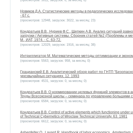
(просмотров: 5011, загрузок: 0, за месяц: 0)
Новиков Д.А. Статистические методы в педагогических исследован
- 67 с.
(просмотров: 12948, загрузок: 3022, за месяц: 23)
Кондратьев В.В., Нуриев Ф.C., Щепкин А.В. Анализ ситуаций равн
загрузки / Активные системы. Сборник статей №2 (Проблемы и ме
М., ИАТ, 1974. - С. 63-72.
(просмотров: 12029, загрузок: 1916, за месяц: 38)
Интриллигатор М. Математические методы оптимизации и экономи
(просмотров: 5563, загрузок: 958, за месяц: 0)
Грацианский Е.В. Аналитический обзор работ по ГНТП "Безопасно
чрезвычайных ситуациях. 12. 1993
(просмотров: 4531, загрузок: 0, за месяц: 0)
Кондратьев В.В. О нормировании целевых функций элементов в а
Труды Всесоюзной школы – семинара по управлению большими с
(просмотров: 6584, загрузок: 0, за месяц: 0)
Кондратьев В.В. Control of active elements which functioning under uncer
of Technical Cybernetics of Wroclaw Technical University. 63. 1981
(просмотров: 6612, загрузок: 0, за месяц: 0)
Ashenfelter O., Layard R. Handbook of labor economics . Amsterdam: