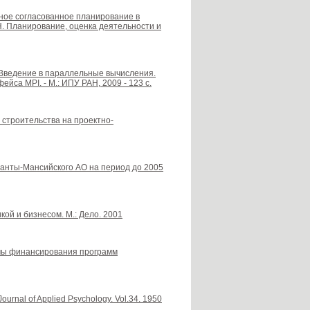
льное согласованное планирование в
Н. Планирование, оценка деятельности и
. Введение в параллельные вычисления.
са МРI. - М.: ИПУ РАН, 2009 - 123 с.
 строительства на проектно-
анты-Мансийского АО на период до 2005
кой и бизнесом. М.: Дело. 2001
измы финансирования программ
 Journal of Applied Psychology. Vol.34. 1950