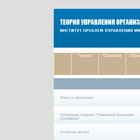
Теория
Практика
Обуч
Поиск по библиотеке
Публикации сборника "Управление Большими
Системами"
Основные авторы