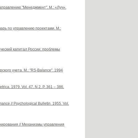
направлению "Менеджмент". М.: «Луч».
оварь по управлению проектами. М.:
веческий капитал России: проблемы
кого учета. М.: "RS-Balance". 1994
trica. 1979. Vol. 47. N 2. P. 361 – 386.
ance // Psychological Bulletin. 1955. Vol.
нирования // Механизмы управления