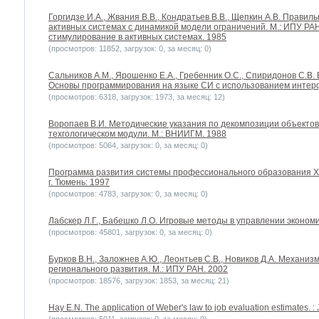
Горгидзе И.A., Жвания В.B., Кондратьев В.B., Щепкин А.В. Прави
активных системах с динамикой модели ограничений. М.: ИПУ РА
стимулирование в активных системах. 1985
(просмотров: 11852, загрузок: 0, за месяц: 0)
Сальников А.М., Ярошенко Е.А., Гребенник О.С., Спиридонов С.В
Основы программирования на языке СИ с использованием интерфей
(просмотров: 6318, загрузок: 1973, за месяц: 12)
Воропаев В.И. Методические указания по декомпозиции объектов
техгологическом модули. М.: ВНИИГМ. 1988
(просмотров: 5064, загрузок: 0, за месяц: 0)
Программа развития системы профессионального образования Х
г. Тюмень: 1997
(просмотров: 4783, загрузок: 0, за месяц: 0)
Лабскер Л.Г., Бабешко Л.О. Игровые методы в управлении экономи
(просмотров: 45801, загрузок: 0, за месяц: 0)
Бурков В.Н., Заложнев А.Ю., Леонтьев С.В., Новиков Д.А. Механ
регионального развития. М.: ИПУ РАН. 2002
(просмотров: 18576, загрузок: 1853, за месяц: 21)
Hay E.N. The application of Weber's law to job evaluation estimates. :