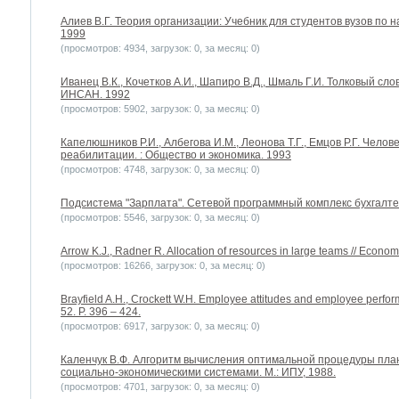
Алиев В.Г. Теория организации: Учебник для студентов вузов по 
1999
(просмотров: 4934, загрузок: 0, за месяц: 0)
Иванец В.К., Кочетков А.И., Шапиро В.Д., Шмаль Г.И. Толковый сл
ИНСАН. 1992
(просмотров: 5902, загрузок: 0, за месяц: 0)
Капелюшников Р.И., Албегова И.М., Леонова Т.Г., Емцов Р.Г. Чело
реабилитации. : Общество и экономика. 1993
(просмотров: 4748, загрузок: 0, за месяц: 0)
Подсистема "Зарплата". Сетевой программный комплекс бухгалтерс
(просмотров: 5546, загрузок: 0, за месяц: 0)
Arrow K.J., Radner R. Allocation of resources in large teams // Econome
(просмотров: 16266, загрузок: 0, за месяц: 0)
Brayfield A.H., Crockett W.H. Employee attitudes and employee perform
52. P. 396 – 424.
(просмотров: 6917, загрузок: 0, за месяц: 0)
Каленчук В.Ф. Алгоритм вычисления оптимальной процедуры пла
социально-экономическими системами. М.: ИПУ, 1988.
(просмотров: 4701, загрузок: 0, за месяц: 0)