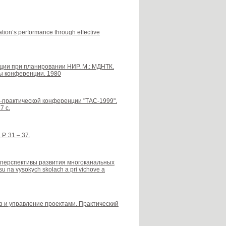
ion’s performance through effective
ции при планировании НИР. М.: МДНТК.
ы конференции. 1980
-практической конференции "ТАС-1999".
7 с.
 P. 31 – 37.
 и перспективы развития многоканальных
 na vysokych skolach a pri vichove a
из и управление проектами. Практический