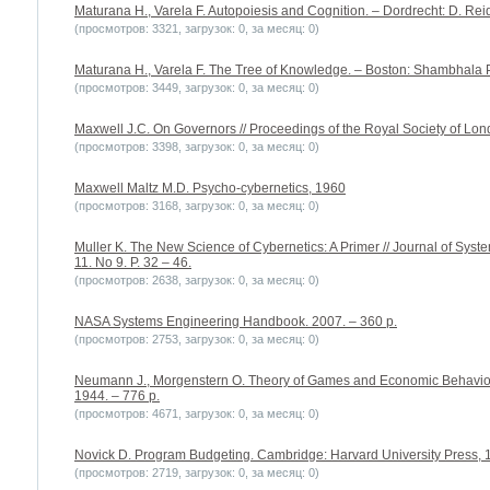
Maturana H., Varela F. Autopoiesis and Cognition. – Dordrecht: D. Re
(просмотров: 3321, загрузок: 0, за месяц: 0)
Maturana H., Varela F. The Tree of Knowledge. – Boston: Shambhala P
(просмотров: 3449, загрузок: 0, за месяц: 0)
Maxwell J.C. On Governors // Proceedings of the Royal Society of Lond
(просмотров: 3398, загрузок: 0, за месяц: 0)
Maxwell Maltz M.D. Psycho-cybernetics, 1960
(просмотров: 3168, загрузок: 0, за месяц: 0)
Muller K. The New Science of Cybernetics: A Primer // Journal of Syste
11. No 9. P. 32 – 46.
(просмотров: 2638, загрузок: 0, за месяц: 0)
NASA Systems Engineering Handbook. 2007. – 360 p.
(просмотров: 2753, загрузок: 0, за месяц: 0)
Neumann J., Morgenstern O. Theory of Games and Economic Behavior. 
1944. – 776 p.
(просмотров: 4671, загрузок: 0, за месяц: 0)
Novick D. Program Budgeting. Cambridge: Harvard University Press, 1
(просмотров: 2719, загрузок: 0, за месяц: 0)