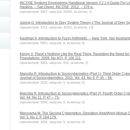
INCOSE Systems Engineering Handbook Version 3.2.2 A Guide For Life 
Haskins. – San Diego: INCOSE, 2012. – 376 p.
(просмотров: 3407, загрузок: 24334, за месяц: 1)
Julong D. Introduction to Grey System Theory // The Journal of Grey Sys
(просмотров: 4712, загрузок: 35341, за месяц: 13)
Kaufman A. Introduction to Fuzzy Arithmetic. – New York: Van Nostra
(просмотров: 5953, загрузок: 0, за месяц: 0)
Kenny V. There’s Nothing Like the Real Thing. Revisiting the Need for 
Foundations. 2009. No 4(2). P. 100 111.
(просмотров: 3803, загрузок: 810, за месяц: 2)
Mancilla R. Introduction to Sociocybernetics (Part 1): Third Order Cyb
Journal of Sociocybernetics. 2011. Vol. 42. No 9. P. 35 – 56.
(просмотров: 3225, загрузок: 0, за месяц: 0)
Mancilla R. Introduction to Sociocybernetics (Part 3): Fourth Order Cyb
Vol. 44. No 11. P. 47 – 73.
(просмотров: 3246, загрузок: 0, за месяц: 0)
Maruyama M. The Second Cybernetics: Deviation-Amplifying Mutual Ca
Vol. 5. No 2. P. 164 179.
(просмотров: 3294, загрузок: 0, за месяц: 0)