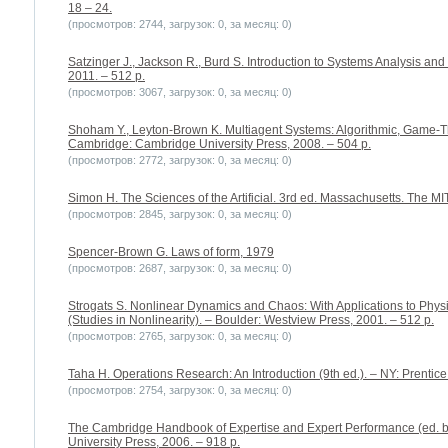
18 – 24.
(просмотров: 2744, загрузок: 0, за месяц: 0)
Satzinger J., Jackson R., Burd S. Introduction to Systems Analysis an
2011. – 512 p.
(просмотров: 3067, загрузок: 0, за месяц: 0)
Shoham Y., Leyton-Brown K. Multiagent Systems: Algorithmic, Game-Th
Cambridge: Cambridge University Press, 2008. – 504 p.
(просмотров: 2772, загрузок: 0, за месяц: 0)
Simon H. The Sciences of the Artificial. 3rd ed. Massachusetts. The MI
(просмотров: 2845, загрузок: 0, за месяц: 0)
Spencer-Brown G. Laws of form, 1979
(просмотров: 2687, загрузок: 0, за месяц: 0)
Strogats S. Nonlinear Dynamics and Chaos: With Applications to Physi
(Studies in Nonlinearity). – Boulder: Westview Press, 2001. – 512 p.
(просмотров: 2765, загрузок: 0, за месяц: 0)
Taha H. Operations Research: An Introduction (9th ed.). – NY: Prentice 
(просмотров: 2754, загрузок: 0, за месяц: 0)
The Cambridge Handbook of Expertise and Expert Performance (ed. b
University Press, 2006. – 918 p.