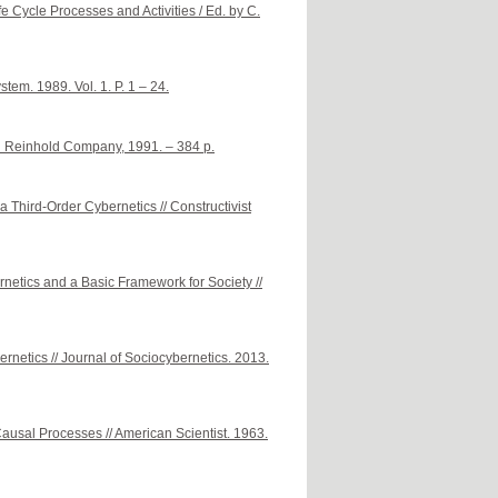
Cycle Processes and Activities / Ed. by C.
tem. 1989. Vol. 1. P. 1 – 24.
nd Reinhold Company, 1991. – 384 p.
a Third-Order Cybernetics // Constructivist
ernetics and a Basic Framework for Society //
ernetics // Journal of Sociocybernetics. 2013.
usal Processes // American Scientist. 1963.