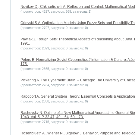
Novikov D., Chkhartishvili A. Reflexion and Control: Mathematical Mo
(просмотров: 4297, загрузок: 569, за месяц: 1)
Orlovski S.A. Optimization Models Using Fuzzy Sets and Possibility The
(просмотров: 2797, загрузок: 0, за месяц: 0)
Pawlak Z. Rough Sets: Theoretical Aspects of Reasoning About Data. 
1991.
(просмотров: 2829, загрузок: 0, за месяц: 0)
Peters B. Normalizing Soviet Cybernetics // Information & Culture: A Jou
175.
(просмотров: 2665, загрузок: 0, за месяц: 0)
Pickering A. The Cybernetic Brain. – Chicago: The University of Chica
(просмотров: 2784, загрузок: 0, за месяц: 0)
Rapoport A. General System Theory: Essential Concepts & Applications
(просмотров: 2858, загрузок: 0, за месяц: 0)
Rashevsky N. Outline of a New Mathematical Approach to General Biolo
1943. Vol. 5. P. 33 47, 49 – 64, 69 – 73.
(просмотров: 2715, загрузок: 0, за месяц: 0)
Rosenblueth A., Wiener N., Bigelow J. Behavior, Purpose and Teleology