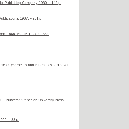
idel Publishing Company, 1980. – 143 p.
ublications, 1987. – 231 p.
on. 1868. Vol. 16. P. 270 – 283.
mics, Cybernetics and Informatics. 2013. Vol.
– Princeton: Princeton University Press,
965. – 88 p.