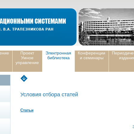
ение
Проект
Электронная
Конференции
Периодиче
Умное
библиотека
и семинары
издани
управление
Условия отбора статей
Статьи