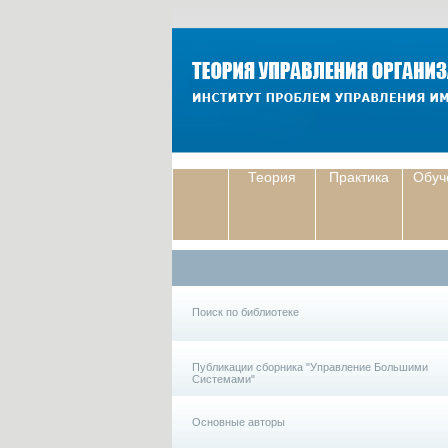
Теория
Практика
Обуч
Поиск по библиотеке
Публикации сборника "Управление Большими
Системами"
Основные авторы