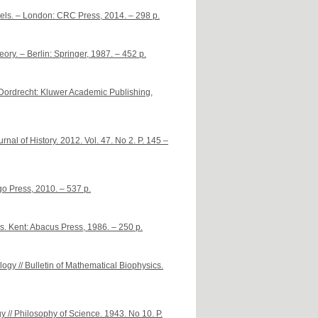
dels. – London: CRC Press, 2014. – 298 p.
ory. – Berlin: Springer, 1987. – 452 p.
Dordrecht: Kluwer Academic Publishing,
rnal of History. 2012. Vol. 47. No 2. P. 145 –
go Press, 2010. – 537 p.
. Kent: Abacus Press, 1986. – 250 p.
gy // Bulletin of Mathematical Biophysics.
 // Philosophy of Science. 1943. No 10. P.