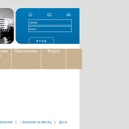
ские
Персоналии
Форум
я
Загрузки
|
↓ Загрузки за месяц
|
Дата