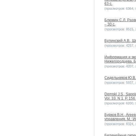
63 с.
(просмотров: 6364, з
Блюмин С.Л. Разв
– 30 с.
(просмотров: 8515, з
Булинский А.В., Ш
(просмотров: 4257, з
Информация и экон
Нижегородцева. Ба
(просмотров: 4207, з
Сидельников Ю.В. 
(просмотров: 5937, з
Demski J.S., Sappin
Vol. 33. N 1. P. 156
(просмотров: 6200, з
Бурков В.Н., Агее
управления. М.: И
(просмотров: 8324, з
Билинейные окрест