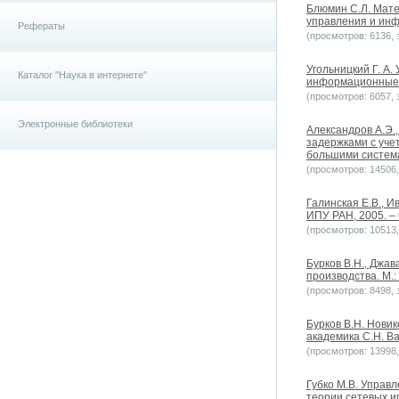
Блюмин С.Л. Мате
управления и инф
Рефераты
(просмотров: 6136, з
Угольницкий Г. А
Каталог "Наука в интернете"
информационные т
(просмотров: 6057, з
Электронные библиотеки
Александров А.Э.
задержками с уче
большими системам
(просмотров: 14506, 
Галинская Е.В., И
ИПУ РАН, 2005. – 
(просмотров: 10513, 
Бурков В.Н., Джа
производства. М.:
(просмотров: 8498, з
Бурков В.Н. Новик
академика С.Н. Ва
(просмотров: 13998, 
Губко М.В. Управ
теории сетевых иг