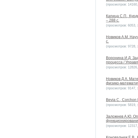
(просмотров: 14160, 
Капица С.П., Курд
– 288 с.
(просмотров: 6053, з
Новиков А.М. Нау
с.
(просмотров: 9728, з
Воронина И.Д. За
процесса / Управл
(просмотров: 12826, 
Новиков Д.А. Мат
физико-математич
(просмотров: 9147, з
Bevia C., Corchon 
(просмотров: 5819, з
Заложнев А.Ю. О
функционирования
(просмотров: 12317, 
Коновальчук Е.В.,