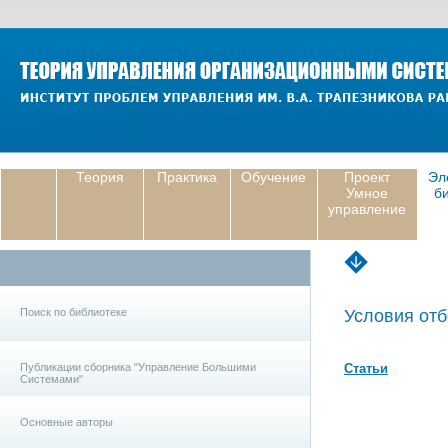
Теория
Практика
Обучение
Проект
Эл
Умное
б
управление
Поиск по библиотеке
Условия отб
Публикации сборника "Управление Большими
Статьи
Системами"
Основные авторы