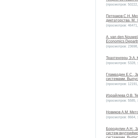
(просмотров: 50222, 
Петраков С.Н. Ме
диктаторства. М.:
(просмотров: 46471, 
A. van den Nouwel
Economics Depart
(просмотров: 23698, 
Трахтенгерц Э.А. 
(просмотров: 5328, з
Гламаздин Е.С., 
системами. Выпуск
(просмотров: 12191, 
Израйлева О.В. Те
(просмотров: 5585, з
Новиков А.М. Мето
(просмотров: 8664, з
Бородулин А.Н., 
систем внутрифир
системами. Выпуск