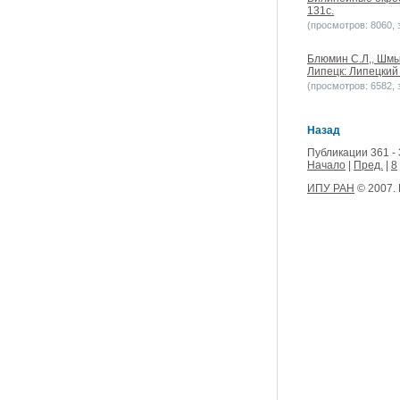
131c.
(просмотров: 8060, з
Блюмин С.Л,, Шмы
Липецк: Липецкий 
(просмотров: 6582, з
Назад
Публикации 361 - 
Начало
|
Пред.
|
8
ИПУ РАН
© 2007.