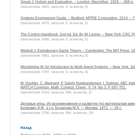
Smuts J. Holism and Evaluation. – London: Macmillan, 1926. – 368 p.
(просмотров: 6601, загрузок: 0, за месяц: 0)
Systems Engineering Guide. – Bedford: MITRE Corporation, 2014. – 7
(просмотров: 6675, загрузок: 0, за месяц: 0)
The Control Handbook. 2nd ed. Ed. By W. Levine. – New York: CRC Pr
(просмотров: 6580, загрузок: 0, за месяц: 0)
Weibull J. Evolutionary Game Theory. – Cambridge: The MIT Press, 19
(просмотров: 6661, загрузок: 0, за месяц: 0)
Wooldridge M. An Introduction to Multi-Agent Systems. – New York: Jo
(просмотров: 6787, загрузок: 0, за месяц: 0)
M. Goubko, C. Magnant, P. Salehi Nowbandegani, I. Gutman. ABC Inde
MATCH Commun. Math. Comput. Chem., V. 74, No 3. P. 697-701.
(просмотров: 8103, загрузок: 998, за месяц: 2)
Деловые игры. Их возникновение и развитие (по материалам амери
Беркович Д.М., к.т.н. Бочарова М.Д. — Москва, 1971. — 39 с.
(просмотров: 3790, загрузок: 884, за месяц: 29)
Назад