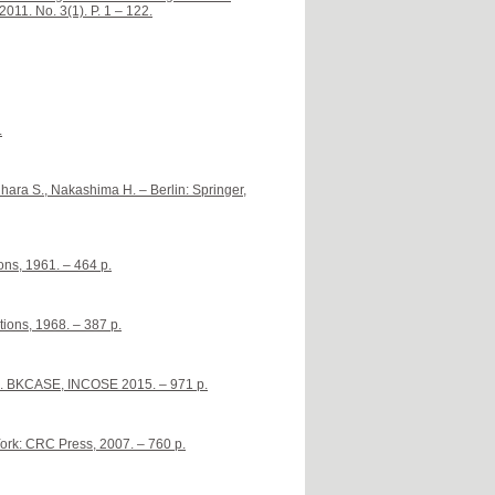
011. No. 3(1). P. 1 – 122.
.
hara S., Nakashima H. – Berlin: Springer,
ns, 1961. – 464 p.
ions, 1968. – 387 p.
2. BKCASE, INCOSE 2015. – 971 p.
ork: CRC Press, 2007. – 760 p.