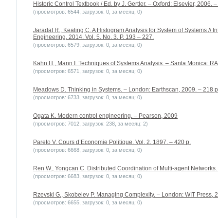
Historic Control Textbook / Ed. by J. Gertler. – Oxford: Elsevier, 2006. –
(просмотров: 6544, загрузок: 0, за месяц: 0)
Jaradat R., Keating C. A Histogram Analysis for System of Systems // I
Engineering. 2014. Vol. 5. No. 3. P. 193 – 227.
(просмотров: 6579, загрузок: 0, за месяц: 0)
Kahn H., Mann I. Techniques of Systems Analysis. – Santa Monica: RA
(просмотров: 6571, загрузок: 0, за месяц: 0)
Meadows D. Thinking in Systems. – London: Earthscan, 2009. – 218 p
(просмотров: 6733, загрузок: 0, за месяц: 0)
Ogata K. Modern control engineering. – Pearson, 2009
(просмотров: 7012, загрузок: 238, за месяц: 2)
Pareto V. Cours d’Economie Politique. Vol. 2. 1897. – 420 p.
(просмотров: 6668, загрузок: 0, за месяц: 0)
Ren W., Yongcan C. Distributed Coordination of Multi-agent Networks.
(просмотров: 6683, загрузок: 0, за месяц: 0)
Rzevski G., Skobelev P. Managing Complexity. – London: WIT Press, 2
(просмотров: 6655, загрузок: 0, за месяц: 0)