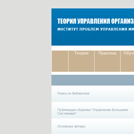
Теория
Практика
Обуч
Поиск по библиотеке
Публикации сборника "Управление Большими
Системами"
Основные авторы