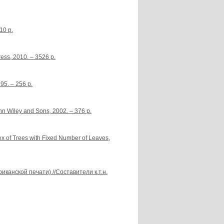
10 p.
ess, 2010. – 3526 p.
95. – 256 p.
hn Wiley and Sons, 2002. – 376 p.
x of Trees with Fixed Number of Leaves,
канской печати) //Составители к.т.н.