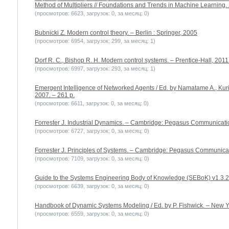
Method of Multipliers // Foundations and Trends in Machine Learning. 2
(просмотров: 6623, загрузок: 0, за месяц: 0)
Bubnicki Z. Modern control theory. – Berlin : Springer, 2005
(просмотров: 6954, загрузок: 299, за месяц: 1)
Dorf R. C., Bishop R. H. Modern control systems. – Prentice-Hall, 2011
(просмотров: 6997, загрузок: 293, за месяц: 1)
Emergent Intelligence of Networked Agents / Ed. by Namatame A., Kuri
2007. – 261 p.
(просмотров: 6611, загрузок: 0, за месяц: 0)
Forrester J. Industrial Dynamics. – Cambridge: Pegasus Communicatio
(просмотров: 6727, загрузок: 0, за месяц: 0)
Forrester J. Principles of Systems. – Cambridge: Pegasus Communicat
(просмотров: 7109, загрузок: 0, за месяц: 0)
Guide to the Systems Engineering Body of Knowledge (SEBoK) v1.3.
(просмотров: 6639, загрузок: 0, за месяц: 0)
Handbook of Dynamic Systems Modeling / Ed. by P. Fishwick. – New Y
(просмотров: 6559, загрузок: 0, за месяц: 0)