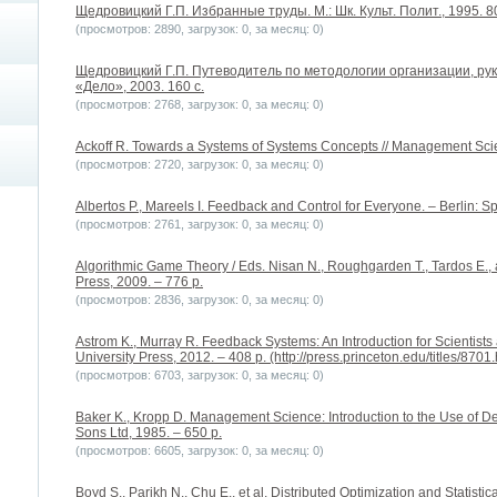
Щедровицкий Г.П. Избранные труды. М.: Шк. Культ. Полит., 1995. 80
(просмотров: 2890, загрузок: 0, за месяц: 0)
Щедровицкий Г.П. Путеводитель по методологии организации, рук
«Дело», 2003. 160 с.
(просмотров: 2768, загрузок: 0, за месяц: 0)
Ackoff R. Towards a Systems of Systems Concepts // Management Scien
(просмотров: 2720, загрузок: 0, за месяц: 0)
Albertos P., Mareels I. Feedback and Control for Everyone. – Berlin: Sp
(просмотров: 2761, загрузок: 0, за месяц: 0)
Algorithmic Game Theory / Eds. Nisan N., Roughgarden T., Tardos E., 
Press, 2009. – 776 p.
(просмотров: 2836, загрузок: 0, за месяц: 0)
Astrom K., Murray R. Feedback Systems: An Introduction for Scientists
University Press, 2012. – 408 p. (http://press.princeton.edu/titles/8701.
(просмотров: 6703, загрузок: 0, за месяц: 0)
Baker K., Kropp D. Management Science: Introduction to the Use of D
Sons Ltd, 1985. – 650 p.
(просмотров: 6605, загрузок: 0, за месяц: 0)
Boyd S., Parikh N., Chu E., et al. Distributed Optimization and Statistic