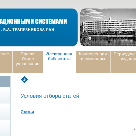
ение
Проект
Электронная
Конференции
Периодиче
Умное
библиотека
и семинары
издани
управление
Условия отбора статей
Статьи
↓