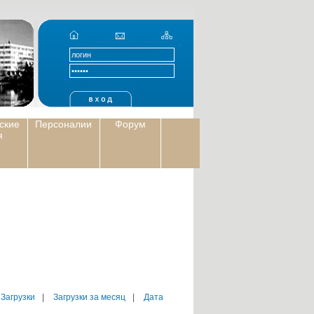
ские
Персоналии
Форум
я
 Загрузки
|
Загрузки за месяц
|
Дата