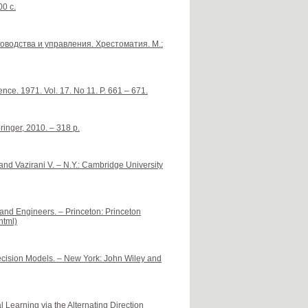
0 с.
оводства и управления. Хрестоматия. М.:
ce. 1971. Vol. 17. No 11. P. 661 – 671.
ringer, 2010. – 318 p.
and Vazirani V. – N.Y.: Cambridge University
 and Engineers. – Princeton: Princeton
html)
ecision Models. – New York: John Wiley and
al Learning via the Alternating Direction