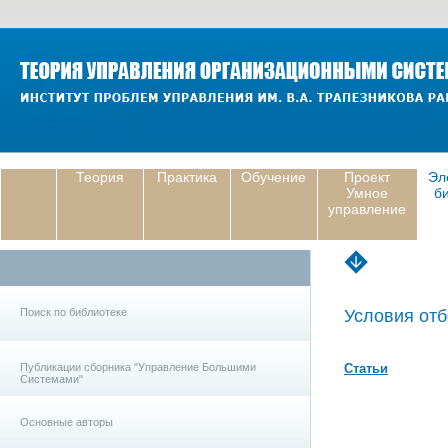
Теория
Практика
Обучение
Проект
Эл
Умное
б
управление
Поиск по библиотеке
Условия отб
Публикации сборника "Управление Большими
Статьи
Системами"
Основные авторы