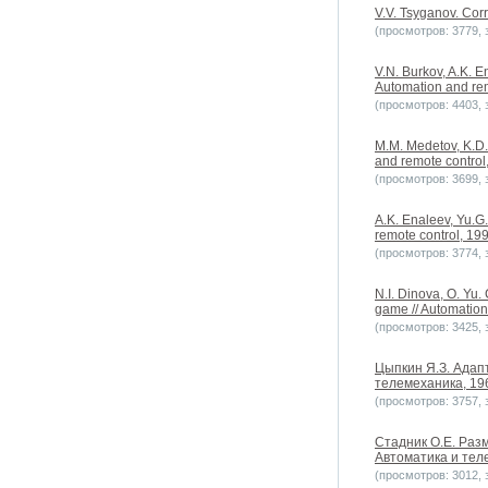
V.V. Tsyganov. Cor
(просмотров: 3779, з
V.N. Burkov, A.K. E
Automation and rem
(просмотров: 4403, з
M.M. Medetov, K.D.
and remote control,
(просмотров: 3699, з
A.K. Enaleev, Yu.G.
remote control, 199
(просмотров: 3774, з
N.I. Dinova, O. Yu
game // Automation
(просмотров: 3425, з
Цыпкин Я.З. Адапт
телемеханика, 196
(просмотров: 3757, з
Стадник О.Е. Раз
Автоматика и теле
(просмотров: 3012, з