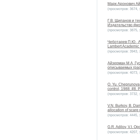
Марк Аронович Ай
(просмотров: 3674, з
Г.В. Щипанов и те
Издательство физ
(просмотров: 3875, з
Чеботарев П.Ю., А
Lambert Academic 
(просмотров: 3943, з
Айзерман М А, Гус
описываемых графа
(просмотров: 4073, з
O. Yu. Cheprunova,
control, 1988. #8. 
(просмотров: 3732, з
V.N. Burkov, B. Da
allocation of scare
(просмотров: 4445, з
G.R. Adilov, V.I. O
(просмотров: 4207, з