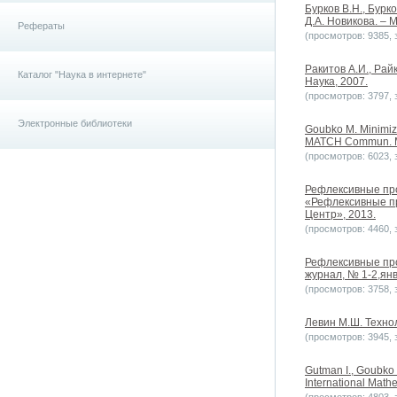
Бурков В.Н., Бурк
Д.А. Новикова. – М
Рефераты
(просмотров: 9385, з
Ракитов А.И., Рай
Каталог "Наука в интернете"
Наука, 2007.
(просмотров: 3797, з
Электронные библиотеки
Goubko M. Minimizi
MATCH Commun. Mat
(просмотров: 6023, з
Рефлексивные про
«Рефлексивные про
Центр», 2013.
(просмотров: 4460, з
Рефлексивные пр
журнал, № 1-2,янв
(просмотров: 3758, з
Левин М.Ш. Техно
(просмотров: 3945, з
Gutman I., Goubko M
International Mathem