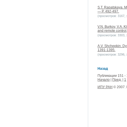
S.T. Rapatskaya. M
— P. 492-497.
(просмотров: 3167, з
V.N. Burkov, V.A. K
and remote control
(просмотров: 3303, з
A.V. Shchepkin. Dyn
1391-1395.
(просмотров: 3296, з
Назад
Публикации 151 - 
Начало
|
Пред.
|
1
ИПУ РАН
© 2007.