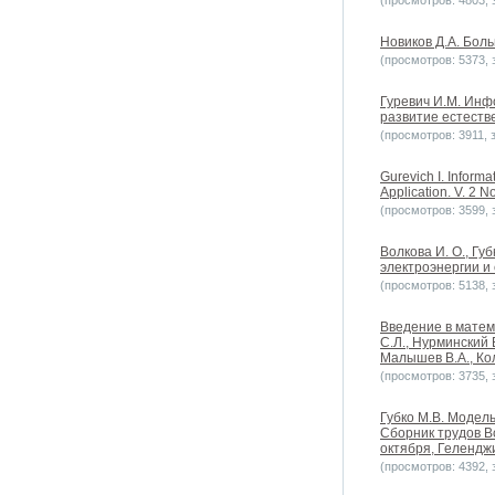
(просмотров: 4803, з
Новиков Д.А. Боль
(просмотров: 5373, з
Гуревич И.М. Ин
развитие естестве
(просмотров: 3911, з
Gurevich I. Informa
Application. V. 2 N
(просмотров: 3599, з
Волкова И. О., Гу
электроэнергии и 
(просмотров: 5138, з
Введение в матем
С.Л., Нурминский 
Малышев В.А., Кол
(просмотров: 3735, з
Губко М.В. Модел
Сборник трудов В
октября, Геленджи
(просмотров: 4392, з