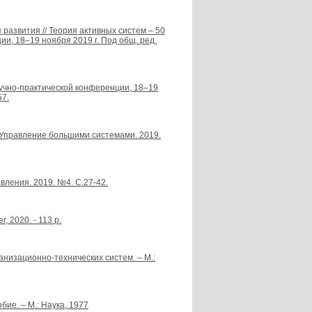
я развития // Теория активных систем – 50
и, 18–19 ноября 2019 г. Под общ. ред.
учно-практической конференции, 18–19
57.
// Управление большими системами. 2019.
вления. 2019. №4. С.27-42.
r, 2020. - 113 p.
низационно-технических систем. – М.:
бие. – М.: Наука, 1977