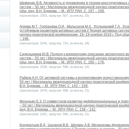
Шевченко В.В. Активность и управление в теории конструктивных л
систем – 50 лет / Материалы международной научно-практическо
общ. ред. В.Н. Буркова. – М.: ИПУ РАН. C. 197 – 208.
(просмотров: 2303, загрузок: 507, за месяц: 25)
Агиева М.Т., Горбанёва О.И., Мальсагов М.Х., Угольницкий Г.А., У
устойчивым развитием активных систем // Теория активных систе
научно-практической конференции, 18–19 ноября 2019 г. Под общ. 
– 196.
(просмотров: 3245, загрузок: 724, за месяц: 18)
Сидельников Ю.В. Подход к корректному описанию экспертного кр
систем – 50 лет / Материалы международной научно-практическо
общ. ред. В.Н. Буркова. – М.: ИПУ РАН. C. 160 – 176.
(просмотров: 2439, загрузок: 598, за месяц: 14)
Райков А.Н. От активной системы к коллективному искусственному
50 лет / Материалы международной научно-практической конферен
В.Н. Буркова. – М.: ИПУ РАН. C. 143 – 159.
(просмотров: 2478, загрузок: 588, за месяц: 21)
Мохонько Е.З. О совместном развитии дифференциальных и повто
– 50 лет / Материалы международной научно-практической конфе
ред. В.Н. Буркова. – М.: ИПУ РАН. C. 138 – 142.
(просмотров: 2261, загрузок: 585, за месяц: 21)
Кондратьев В.Д., Цыганов В.В., Щепкин А.В. Механизмы функцион