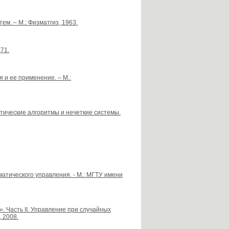
м. – М.: Физматгиз, 1963.
71.
 и ее применение. – М.:
нетические алгоритмы и нечеткие системы.
оматического управления. - М.: МГТУ имени
. Часть II. Управление при случайных
 2008.