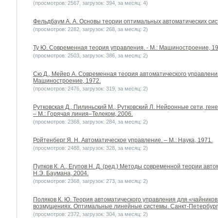
(просмотров: 2567, загрузок: 394, за месяц: 4)
Фельдбаум А. А. Основы теории оптимальных автоматических систе
(просмотров: 2282, загрузок: 268, за месяц: 2)
Ту Ю. Современная теория управления. - М.: Машиностроение, 19
(просмотров: 2503, загрузок: 386, за месяц: 2)
Сю Д., Мейер А. Современная теория автоматического управления
Машиностроение, 1972.
(просмотров: 2476, загрузок: 319, за месяц: 2)
Рутковская Д., Пилиньский М., Рутковский Л. Нейронные сети, ге
– М.: Горячая линия–Телеком, 2006.
(просмотров: 2368, загрузок: 284, за месяц: 2)
Ройтенберг Я. Н. Автоматическое управление. – М.: Наука, 1971.
(просмотров: 2488, загрузок: 328, за месяц: 2)
Пупков К. А., Егупов Н. Д. (ред.) Методы современной теории авт
Н.Э. Баумана, 2004.
(просмотров: 2368, загрузок: 273, за месяц: 2)
Поляков К. Ю. Теория автоматического управления для «чайников»
возмущениях. Оптимальные линейные системы. Санкт-Петербург,
(просмотров: 2372, загрузок: 304, за месяц: 2)