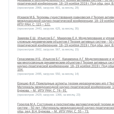
динамики и неопределенности // Теория активных систем – 50 ле
практической конференции, 18–19 ноября 2019 г. Под общ. ред. В.Н
(просмотров: 2966, загрузок: 801, за месяц: 28)
Искаков М.Б. Теоремы существования равновесия // Теория актив
международной научно-практической конференции, 18–19 ноября 20
ИПУ РАН. C. 115 – 121.
(просмотров: 2443, загрузок: 625, за месяц: 35)
Закиева Е.Ш., Ильясов Б.Г., Макарова Е.А. Моделирование и упра
сложным динамическим объектом // Теория активных систем – 50
практической конференции, 18–19 ноября 2019 г. Под общ. ред. В.Н
(просмотров: 2602, загрузок: 567, за месяц: 15)
Герасимова И.Б., Ильясов Б.Г., Карамзина А.Г. Моделирование и
как многосвязным динамическим объектом // Теория активных си
научно-практической конференции, 18–19 ноября 2019 г. Под общ. 
104.
(просмотров: 2495, загрузок: 550, за месяц: 14)
Ерешко Ф.И. Прикладные аспекты теории иерархических игр // Тео
Материалы международной научно-практической конференции, 18–
Буркова. – М.: ИПУ РАН. C. 74– 91.
(просмотров: 2429, загрузок: 1366, за месяц: 23)
Горелов М.А. Состояние и перспективы математической теории ие
систем – 50 лет / Материалы международной научно-практическо
общ. ред. В.Н. Буркова. – М.: ИПУ РАН. C. 55 – 73.