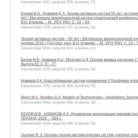
(просмотров: 2421, загрузок: 578, за месяц: 17)
Бурков В.Н., Новиков Д. А. Теории активных систем 50 лет: истори
лет / Материалы международной научно-практической конференци
В.Н. Буркова. – М.: ИПУ РАН. C. 10 – 54.
(просмотров: 2728, загрузок: 707, за месяц: 21)
Теория активных систем – 50 лет / Материалы международной на
ноября 2019 г. Под общ. ред. В.Н. Буркова. – М.: ИПУ РАН. C. 10 – 
(просмотров: 3155, загрузок: 674, за месяц: 12)
Белов М.В., Новиков Д.А., Рогаткин А.Д. Оценки кривых научения 
Выпуск 82. С. 6 – 27.
(просмотров: 2379, загрузок: 632, за месяц: 18)
Новиков Д.А. Классификации систем управления // Проблемы упра
(просмотров: 2752, загрузок: 907, за месяц: 39)
Belov M.V., Novikov D.A. Models of Technologies.- Heidelberg: Springe
(просмотров: 4360, загрузок: 850, за месяц: 18)
БЕЛОВ М.В., НОВИКОВ Д.А. Управление жизненными циклами орга
ЛЕНАНД, 2020. – 384 с.
(просмотров: 3148, загрузок: 949, за месяц: 28)
Цыпкин Я. З. Основы теории автоматических систем: учебное посо