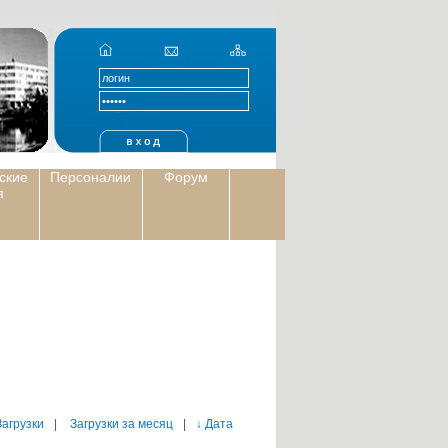
ские
Персоналии
Форум
я
Загрузки
|
Загрузки за месяц
|
↓ Дата