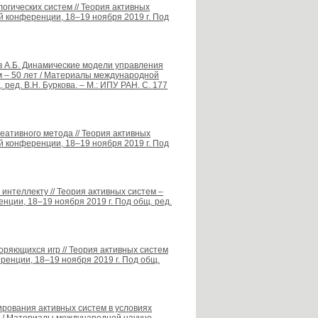
огических систем // Теория активных
й конференции, 18–19 ноября 2019 г. Под
сов А.Б. Динамические модели управления
м – 50 лет / Материалы международной
ред. В.Н. Буркова. – М.: ИПУ РАН. C. 177
еативного метода // Теория активных
й конференции, 18–19 ноября 2019 г. Под
 интеллекту // Теория активных систем –
ции, 18–19 ноября 2019 г. Под общ. ред.
ряющихся игр // Теория активных систем
ренции, 18–19 ноября 2019 г. Под общ.
ирования активных систем в условиях