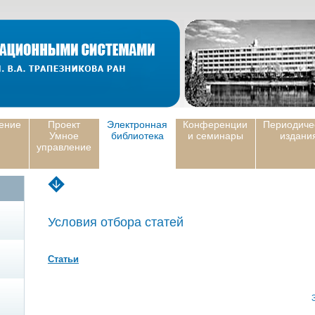
ение
Проект
Электронная
Конференции
Периодиче
Умное
библиотека
и семинары
издани
управление
Условия отбора статей
Статьи