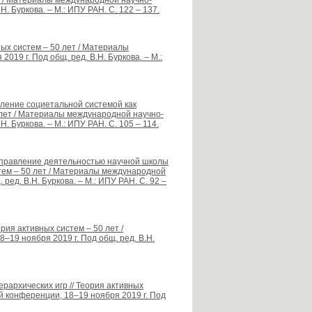
т / Материалы международной научно-
. Буркова. – М.: ИПУ РАН. C. 122 – 137.
ных систем – 50 лет / Материалы
19 г. Под общ. ред. В.Н. Буркова. – М.:
вление социетальной системой как
 лет / Материалы международной научно-
. Буркова. – М.: ИПУ РАН. C. 105 – 114.
 управление деятельностью научной школы
стем – 50 лет / Материалы международной
ред. В.Н. Буркова. – М.: ИПУ РАН. C. 92 –
рия активных систем – 50 лет /
19 ноября 2019 г. Под общ. ред. В.Н.
рархических игр // Теория активных
й конференции, 18–19 ноября 2019 г. Под