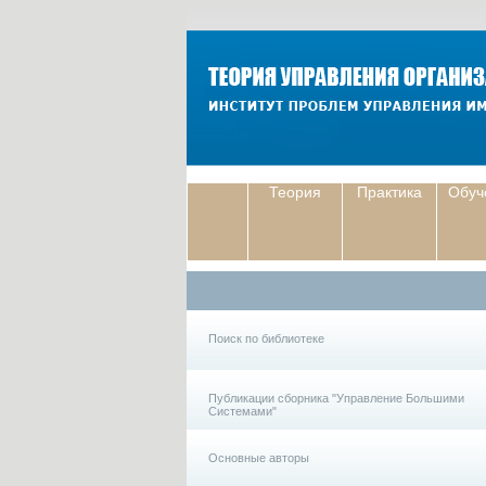
Теория
Практика
Обуч
Поиск по библиотеке
Публикации сборника "Управление Большими
Системами"
Основные авторы