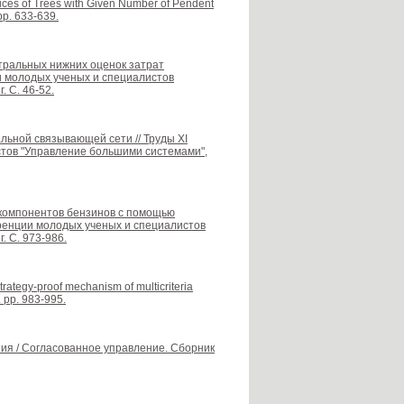
ices of Trees with Given Number of Pendent
pp. 633-639.
ктральных нижних оценок затрат
и молодых ученых и специалистов
 С. 46-52.
мальной связывающей сети // Труды XI
тов "Управление большими системами",
 компонентов бензинов с помощью
еренции молодых ученых и специалистов
. С. 973-986.
strategy-proof mechanism of multicriteria
. pp. 983-995.
ия / Согласованное управление. Сборник