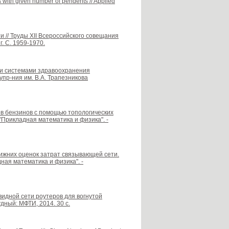
 with given number of pendents // Applied
 // Труды XII Всероссийского совещания
. С. 1959-1970.
и системами здравоохранения
упр-ния им. В.А. Трапезникова
в бензинов с помощью топологических
Прикладная математика и физика". -
ижних оценок затрат связывающей сети.
ая математика и физика". -
идной сети роутеров для вогнутой
дный: МФТИ, 2014. 30 с.