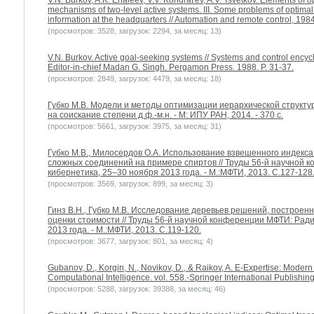
V.N. Burkov, A.K. Enaleev, V.V. Kondrat'ev, A.V. Tsvetkov. Elements of o
mechanisms of two-level active systems. III. Some problems of optima
information at the headquarters // Automation and remote control, 1984
(просмотров: 3528, загрузок: 2294, за месяц: 13)
V.N. Burkov. Active goal-seeking systems // Systems and control encycl
Editor-in-chief Madan G. Singh. Pergamon Press. 1988. P. 31-37.
(просмотров: 2849, загрузок: 4479, за месяц: 18)
Губко М.В. Модели и методы оптимизации иерархической структу
на соискание степени д.ф.-м.н. - М: ИПУ РАН, 2014. - 370 с.
(просмотров: 5661, загрузок: 3975, за месяц: 31)
Губко М.В., Милосердов О.А. Использование взвешенного индекса
сложных соединений на примере спиртов // Труды 56-й научной 
кибернетика, 25–30 ноября 2013 года. - М.:МФТИ, 2013. С.127-128
(просмотров: 3569, загрузок: 899, за месяц: 3)
Гинз В.Н., Губко М.В. Исследование деревьев решений, построе
оценки стоимости // Труды 56-й научной конференции МФТИ: Ради
2013 года. - М.:МФТИ, 2013. С.119-120.
(просмотров: 3677, загрузок: 801, за месяц: 4)
Gubanov, D., Korgin, N., Novikov, D., & Raikov, A. E-Expertise: Modern C
Computational Intelligence. vol. 558.-Springer International Publishing
(просмотров: 5288, загрузок: 39388, за месяц: 46)