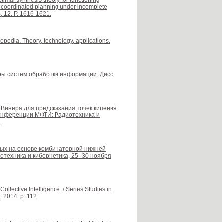
ptimal synthesis theory for functioning
l coordinated planning under incomplete
, 12. P. 1616-1621.
opedia. Theory, technology, applications.
ры систем обработки информации. Дисс.
 Винера для предсказания точек кипения
конференции МФТИ: Радиотехника и
.
нных на основе комбинаторной нижней
отехника и кибернетика, 25–30 ноября
ollective Intelligence. / Series:Studies in
. 2014. p. 112