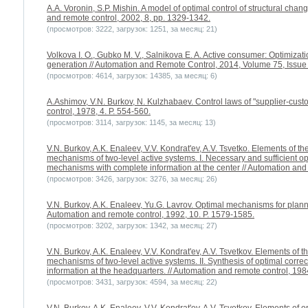
A.A. Voronin, S.P. Mishin. A model of optimal control of structural cha
and remote control, 2002, 8, pp. 1329-1342.
(просмотров: 3222, загрузок: 1251, за месяц: 21)
Volkova I. O., Gubko M. V., Salnikova E. A. Active consumer: Optimiza
generation // Automation and Remote Control, 2014, Volume 75, Issue 3
(просмотров: 4614, загрузок: 14385, за месяц: 6)
A.Ashimov, V.N. Burkov, N. Kulzhabaev. Control laws of "supplier-cus
control, 1978, 4. P. 554-560.
(просмотров: 3114, загрузок: 1145, за месяц: 13)
V.N. Burkov, A.K. Enaleev, V.V. Kondrat'ev, A.V. Tsvetko. Elements of th
mechanisms of two-level active systems. I. Necessary and sufficient opt
mechanisms with complete information at the center // Automation and 
(просмотров: 3426, загрузок: 3276, за месяц: 26)
V.N. Burkov, A.K. Enaleev, Yu.G. Lavrov. Optimal mechanisms for planni
Automation and remote control, 1992, 10. P. 1579-1585.
(просмотров: 3202, загрузок: 1342, за месяц: 27)
V.N. Burkov, A.K. Enaleev, V.V. Kondrat'ev, A.V. Tsvetkov. Elements of t
mechanisms of two-level active systems. II. Synthesis of optimal cor
information at the headquarters. // Automation and remote control, 198
(просмотров: 3431, загрузок: 4594, за месяц: 22)