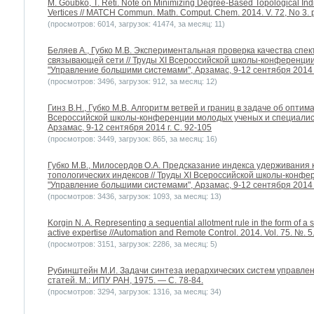
M. Goubko, T. Reti. Note on Minimizing Degree-Based Topological Ind
Vertices // MATCH Commun. Math. Comput. Chem. 2014. V. 72, No 3. 
(просмотров: 6014, загрузок: 41474, за месяц: 11)
Беляев А., Губко М.В. Экспериментальная проверка качества спе
связывающей сети // Труды XI Всероссийской школы-конференци
"Управление большими системами", Арзамас, 9-12 сентября 2014 г.
(просмотров: 3496, загрузок: 912, за месяц: 12)
Гинз В.Н., Губко М.В. Алгоритм ветвей и границ в задаче об опти
Всероссийской школы-конференции молодых ученых и специалис
Арзамас, 9-12 сентября 2014 г. С. 92-105
(просмотров: 3449, загрузок: 865, за месяц: 16)
Губко М.В., Милосердов О.А. Предсказание индекса удерживания
топологических индексов // Труды XI Всероссийской школы-конф
"Управление большими системами", Арзамас, 9-12 сентября 2014 г
(просмотров: 3436, загрузок: 1093, за месяц: 13)
Korgin N. A. Representing a sequential allotment rule in the form of a 
active expertise //Automation and Remote Control. 2014. Vol. 75. №. 5
(просмотров: 3151, загрузок: 2286, за месяц: 5)
Рубинштейн М.И. Задачи синтеза иерархических систем управлен
статей. М.: ИПУ РАН, 1975. — С. 78-84.
(просмотров: 3294, загрузок: 1316, за месяц: 34)