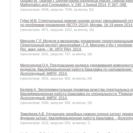
Goubko M., Gutman I. Degree-based topological indices: Optimal trees
Mathematics and Computation. V. 240, 1 August 2014, P. 387–398.
(просмотров: 4538, загрузок: 7536, за месяц: 52)
Губко М.В. Спектральные нижние оценки затрат связывающей сети
по проблемам управления (ВСПУ-2014), Москва, 16-19 июня 2014 г
(просмотров: 4071, загрузок: 1022, за месяц: 19)
Мирзоян Г.Л. Модели и механизмы управления территориальным
[Электронный ресурс]: монография / Г.Л. Мирзоян // Ин-т проблем 
Рос. акад. наук. – М.: ИПУ РАН, 2014.
(просмотров: 3101, загрузок: 727, за месяц: 18)
Милосердов О.А. Предсказание индекса удерживания компоненто
индексов. Квалификационная работа бакалавра по направлению "
Долгопрудный: МФТИ, 2014.
(просмотров: 2931, загрузок: 803, за месяц: 24)
Беляев А. Экспериментальная проверка качества спектральных н
Квалификационная работа бакалавра по специальности "Прикладн
Долгопрудный: МФТИ, 2014.
(просмотров: 3160, загрузок: 934, за месяц: 19)
Тимофеев А.В. Улучшение линейных нижних оценок затрат древов
функции затрат. Квалификационная работа бакалавра. - Долгопру
(просмотров: 3122, загрузок: 670, за месяц: 7)