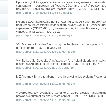
Просянюк Д.В. Содержательные основания выделения границ Инте
социология — современной России: Сборник статей VI междунар
памяти А.О. Крыштановского. Москва: НИУ ВШЭ, 2012. C. 561—58
(просмотров: 3459, загрузок: 858, за месяц: 18)
Губанов Д.А., Чхартишвили А.Г., Федянин Д.Н. Об одной модели а
планирования совместных действий / Материалы 6-й Всероссий
управления (МКПУ 2013, с. Дивноморское, Россия). Ростов н/Д.:
университета, 2013. Т.3. С. 22-25.
(просмотров: 4556, загрузок: 1214, за месяц: 9)
V.V. Tsyganov. Adaptive functioning mechanisms of active systems. III.
remote control, 1987, 3, p. 368-375.
(просмотров: 3261, загрузок: 3054, за месяц: 16)
V.N. Burkov, S.I. Dzyubko, A.A. Yagupov. An efficient algorithm for sol
of stones // Automation and remote control, 1995, 7, p. 1011-1016.
(просмотров: 3172, загрузок: 1139, за месяц: 19)
M.Z.Arslanov. Binary relations in the theory of active systems // Automa
122.
(просмотров: 2996, загрузок: 1355, за месяц: 17)
V.I.Voropaev, S.M. Lyubkin, D. Golenko-Ginzburg. Decision-making mod
networks // Automation and remote control, 1999, 10, pp. 1484-1490.
(просмотров: 2997, загрузок: 1575, за месяц: 25)