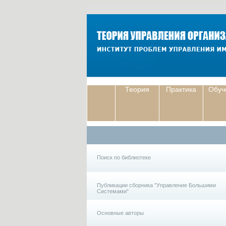
Теория
Практика
Обуч
Поиск по библиотеке
Публикации сборника "Управление Большими
Системами"
Основные авторы