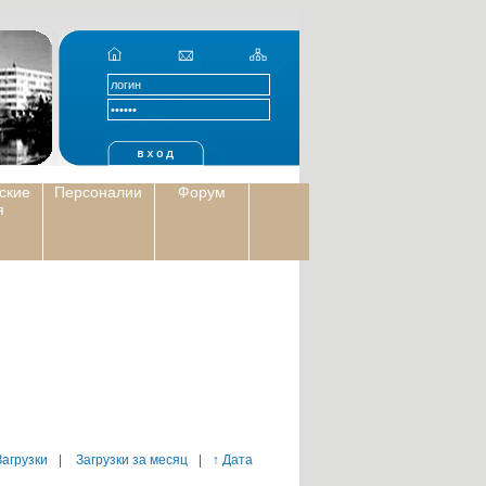
ские
Персоналии
Форум
я
Загрузки
|
Загрузки за месяц
|
↑ Дата