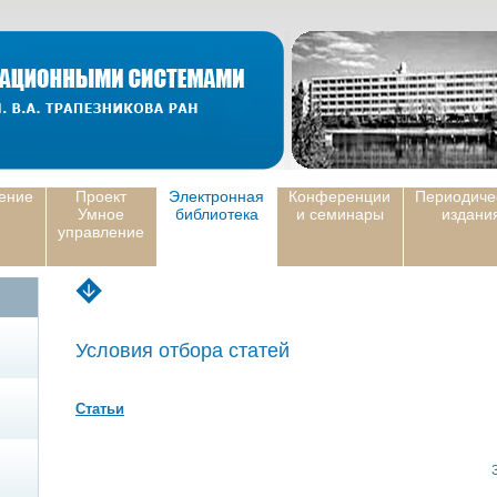
ение
Проект
Электронная
Конференции
Периодиче
Умное
библиотека
и семинары
издани
управление
Условия отбора статей
Статьи