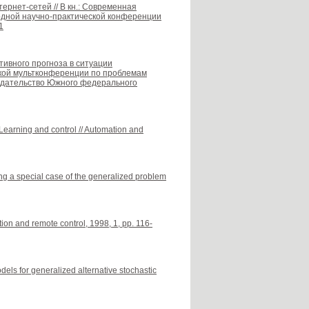
рнет-сетей // В кн.: Современная
одной научно-практической конференции
1
ктивного прогноза в ситуации
ской мультконференции по проблемам
 Издательство Южного федерального
 Learning and control // Automation and
ving a special case of the generalized problem
tion and remote control, 1998, 1, pp. 116-
els for generalized alternative stochastic