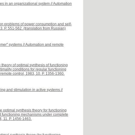
nges in an organizational system // Automation
tion problems of power consumption and self-
. P. 551-562. (translation from Russian)
tomer" systems // Automation and remote
e theory of optimal synthesis of functioning
imality conditions for regular functioning
remote control, 1983, 10. P. 1356-1360.
ng and stimulation in active systems //
he optimal synthesis theory for functioning
rect functioning mechanisms under complete
4, 11. P. 1456-1463.