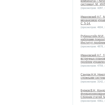
комбината» / Акт
системах). М., ИАТ
(просмотров: 4287, з
Ивановский А.Г., 
механизмов управ
С. 5-14.
(просмотров: 4604, з
Рубинштейн М.И.,
наборами показат
Институт проблем 
(просмотров: 4878, з
Ивановский А.Г.,
встречных планов
проблем управлени
(просмотров: 4759, з
Сандак Н.Н. Неко
сложными системам
(просмотров: 3142, з
Бурков В.Н., Конд
функционирования
Сборник статей. М
(просмотров: 4361, з