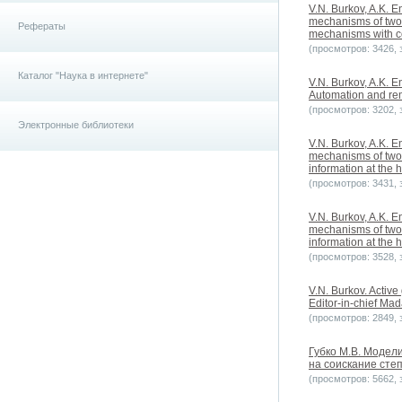
V.N. Burkov, A.K. E
mechanisms of two-l
Рефераты
mechanisms with co
(просмотров: 3426, з
Каталог "Наука в интернете"
V.N. Burkov, A.K. E
Automation and rem
(просмотров: 3202, з
Электронные библиотеки
V.N. Burkov, A.K. E
mechanisms of two-
information at the 
(просмотров: 3431, з
V.N. Burkov, A.K. E
mechanisms of two-
information at the 
(просмотров: 3528, з
V.N. Burkov. Active
Editor-in-chief Ma
(просмотров: 2849, з
Губко М.В. Модел
на соискание степе
(просмотров: 5662, з