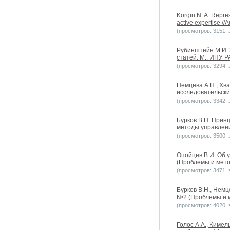
Korgin N. A. Repres
active expertise //
(просмотров: 3151, з
Рубинштейн М.И. 
статей. М.: ИПУ Р
(просмотров: 3294, з
Немцева А.Н., Хв
исследовательских
(просмотров: 3342, з
Бурков В.Н. Прин
методы управления
(просмотров: 3500, з
Опойцев В.И. Об 
(Проблемы и метод
(просмотров: 3471, з
Бурков В.Н., Немц
№2 (Проблемы и ме
(просмотров: 4020, з
Голос А.А., Киме