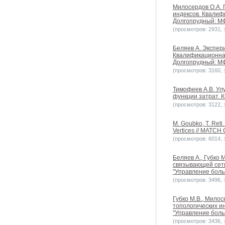
Милосердов О.А. 
индексов. Квалиф
Долгопрудный: МФ
(просмотров: 2931, з
Беляев А. Экспер
Квалификационная
Долгопрудный: МФ
(просмотров: 3160, з
Тимофеев А.В. Ул
функции затрат. 
(просмотров: 3122, з
M. Goubko, T. Reti
Vertices // MATCH
(просмотров: 6014, з
Беляев А., Губко
связывающей сети
"Управление больш
(просмотров: 3496, з
Губко М.В., Мило
топологических и
"Управление больш
(просмотров: 3436, з