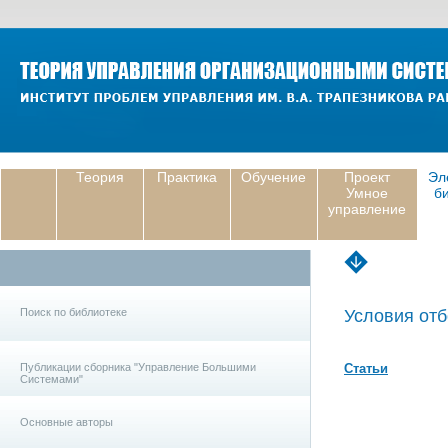
Теория
Практика
Обучение
Проект
Эл
Умное
б
управление
Поиск по библиотеке
Условия отб
Публикации сборника "Управление Большими
Статьи
Системами"
Основные авторы