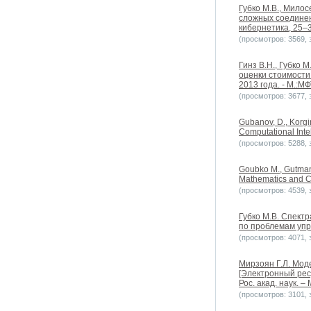
Губко М.В., Мило
сложных соединен
кибернетика, 25–3
(просмотров: 3569, з
Гинз В.Н., Губко
оценки стоимости
2013 года. - М.:МФ
(просмотров: 3677, з
Gubanov, D., Korgin
Computational Intel
(просмотров: 5288, з
Goubko M., Gutman 
Mathematics and Co
(просмотров: 4539, з
Губко М.В. Спект
по проблемам упра
(просмотров: 4071, з
Мирзоян Г.Л. Мо
[Электронный ресу
Рос. акад. наук. –
(просмотров: 3101, з