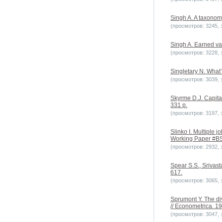
Singh A. A taxonomy
(просмотров: 3245, з
Singh A. Earned va
(просмотров: 3228, з
Singletary N. What’
(просмотров: 3039, з
Skyrme D.J. Capita
331 p.
(просмотров: 3197, з
Slinko I. Multiple
Working Paper #BS
(просмотров: 2932, з
Spear S.S., Srivast
617.
(просмотров: 3065, з
Sprumont Y. The div
// Econometrica. 19
(просмотров: 3047, з