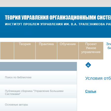
Теория
Практика
Обучение
Проект
Эл
Умное
б
управление
Поиск по библиотеке
Условия отб
Публикации сборника "Управление Большими
Статьи
Системами"
Основные авторы