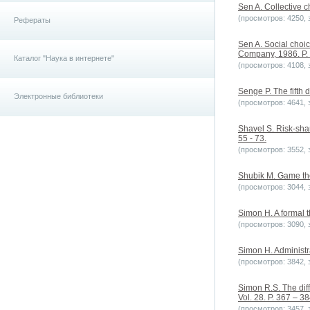
Sen A. Collective 
(просмотров: 4250, з
Рефераты
Sen A. Social choi
Company, 1986. P.
Каталог "Наука в интернете"
(просмотров: 4108, з
Senge P. The fifth 
Электронные библиотеки
(просмотров: 4641, з
Shavel S. Risk-shar
55 - 73.
(просмотров: 3552, з
Shubik M. Game the
(просмотров: 3044, з
Simon H. A formal t
(просмотров: 3090, з
Simon H. Administra
(просмотров: 3842, з
Simon R.S. The dif
Vol. 28. P. 367 – 38
(просмотров: 3457, з