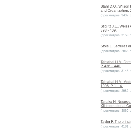
Stahl D.O., Wilson
and Organization. 1
(просмотров: 3437, з
Stiglitz J.E., Weiss
393 - 409.
(просмотров: 3159, з
Stole L. Lectures o
(просмотров: 2866, з
Tabtabai H.M. Fore
P. 436 – 440.
(просмотров: 3148, з
Tabtabai H.M. Mode
1996. P. 1 – 4.
(просмотров: 2982, з
Tanaka H. Necessary
XII International 
(просмотров: 3060, з
Taylor F. The princ
(просмотров: 4181, з