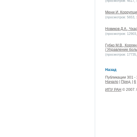
(просмотров: 4617, з
Мени И. Коррупци
(просмотров: 5653, з
Новиков Д.А., Чха
(просмотров: 12903, 
Губко М.В., Корги
/ Управление боль
(просмотров: 17735, 
Назад
Публикации 301 - 
Начало
|
Пред.
|
6
ИПУ РАН
© 2007.