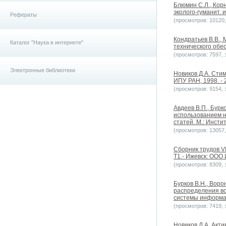
Блюмин С.Л., Кор
эколого-гуманит. и
Рефераты
(просмотров: 10120, 
Кондратьев В.В.,
Каталог "Наука в интернете"
технического обе
(просмотров: 7597, з
Электронные библиотеки
Новиков Д.А. Сти
ИПУ РАН, 1998. - 
(просмотров: 9154, з
Авдеев В.П., Бурк
использованием н
статей. М.: Инсти
(просмотров: 13057, 
Сборник трудов V
Т1.- Ижевск: ООО
(просмотров: 8309, з
Бурков B.H., Вор
распределения во
системы информац
(просмотров: 7419, з
Новиков Д.А. Акти