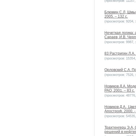
(просмотров: 11157, 
Блюмин С.Л, Шмыр
2005. – 132 c.
(просмотров: 9204, з
Нечеткая логика: 
Сараев, И.В. Черп
(просмотров: 9987, з
83 Растригин Л.А.
(просмотров: 15354, 
Орловский С.А. П
(просмотров: 7526, з
Новиков Д.А. Мод
РАО, 2001. – 83 с.
(просмотров: 48776, 
Новиков Д.А., Цв
Апостроф. 2000. - 
(просмотров: 54535, 
Трахтенгерц Э.А,
решений в нефтег