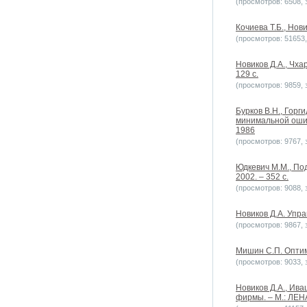
(просмотров: 6508, з
Кочиева Т.Б., Нов
(просмотров: 51653, 
Новиков Д.А., Чх
129 с.
(просмотров: 9859, з
Бурков B.H., Горг
минимальной ошиб
1986
(просмотров: 9767, з
Юдкевич М.М., Под
2002. – 352 с.
(просмотров: 9088, з
Новиков Д.А. Упр
(просмотров: 9867, з
Мишин С.П. Оптим
(просмотров: 9033, з
Новиков Д.А., Ив
фирмы. – М.: ЛЕНА