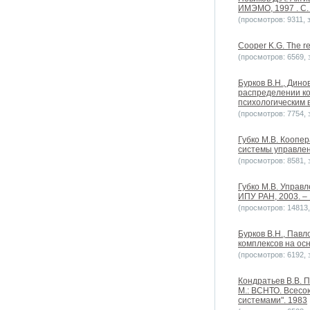
ИМЭМО, 1997 . С. 
(просмотров: 9311, з
Cooper K.G. The re
(просмотров: 6569, з
Бурков B.H., Дино
распределении ко
психологическим 
(просмотров: 7754, з
Губко М.В. Коопе
системы управлени
(просмотров: 8581, з
Губко М.В. Управ
ИПУ РАН, 2003. – 
(просмотров: 14813, 
Бурков B.H., Пав
комплексов на ос
(просмотров: 6192, з
Кондратьев В.В. 
М.: ВСНТО. Всесо
системами". 1983