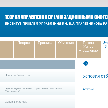
Теория
Практика
Обучение
Проект
Эл
Умное
б
управление
Поиск по библиотеке
Условия отб
Публикации сборника "Управление Большими
Статьи
Системами"
Основные авторы