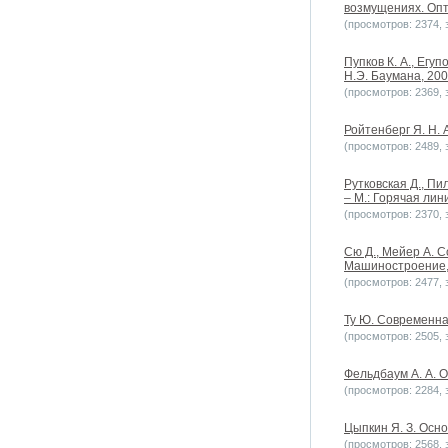
возмущениях. Опт
(просмотров: 2374, з
Пупков К. А., Егу
Н.Э. Баумана, 200
(просмотров: 2369, з
Ройтенберг Я. Н. 
(просмотров: 2489, з
Рутковская Д., Пи
– М.: Горячая лин
(просмотров: 2370, з
Сю Д., Мейер А. 
Машиностроение,
(просмотров: 2477, з
Ту Ю. Современна
(просмотров: 2505, з
Фельдбаум А. А. О
(просмотров: 2284, з
Цыпкин Я. З. Осно
(просмотров: 2568, з