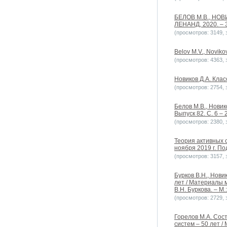
БЕЛОВ М.В., НОВИ
ЛЕНАНД, 2020. – 3
(просмотров: 3149, з
Belov M.V., Novikov
(просмотров: 4363, з
Новиков Д.А. Кла
(просмотров: 2754, з
Белов М.В., Новик
Выпуск 82. С. 6 – 
(просмотров: 2380, з
Теория активных 
ноября 2019 г. Под
(просмотров: 3157, з
Бурков В.Н., Нови
лет / Материалы 
В.Н. Буркова. – М.
(просмотров: 2729, з
Горелов М.А. Сос
систем – 50 лет 