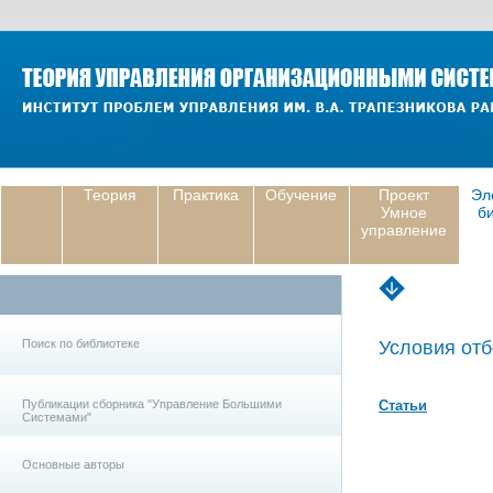
Теория
Практика
Обучение
Проект
Эл
Умное
б
управление
Поиск по библиотеке
Условия отб
Публикации сборника "Управление Большими
Статьи
Системами"
Основные авторы