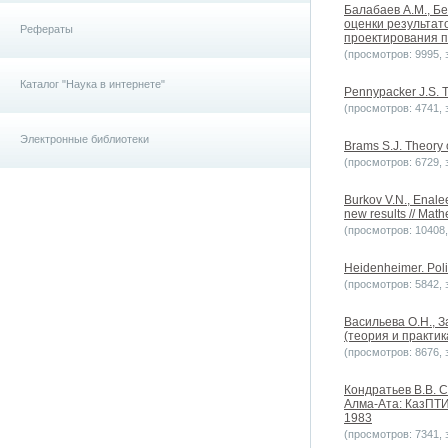
Балабаев А.М., Б
оценки результат
Рефераты
проектирования п
(просмотров: 9995, з
Каталог "Наука в интернете"
Pennypacker J.S. T
(просмотров: 4741, з
Электронные библиотеки
Brams S.J. Theory 
(просмотров: 6729, з
Burkov V.N., Enale
new results // Math
(просмотров: 10408, 
Heidenheimer. Poli
(просмотров: 5842, з
Васильева О.Н., 
(теория и практика
(просмотров: 8676, з
Кондратьев В.В. 
Алма-Ата: КазПТИ
1983
(просмотров: 7341, з