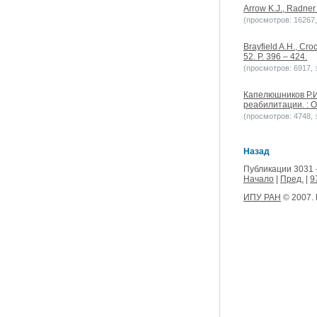
Arrow K.J., Radner 
(просмотров: 16267, 
Brayfield A.H., Cro
52. P. 396 – 424.
(просмотров: 6917, з
Капелюшников Р.И.
реабилитации. : 
(просмотров: 4748, з
Назад
Публикации 3031 
Начало
|
Пред.
|
9
ИПУ РАН
© 2007.