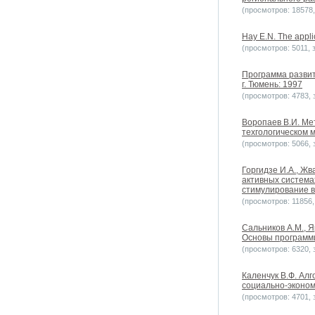
(просмотров: 18578, 
Hay E.N. The applic
(просмотров: 5011, з
Программа развит
г. Тюмень: 1997
(просмотров: 4783, з
Воропаев В.И. Ме
техгологическом 
(просмотров: 5066, з
Горгидзе И.A., Жв
активных система
стимулирование в
(просмотров: 11856, 
Сальников А.М., 
Основы программи
(просмотров: 6320, з
Каленчук В.Ф. Ал
социально-эконом
(просмотров: 4701, з