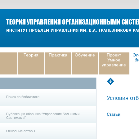
Теория
Практика
Обучение
Проект
Эл
Умное
б
управление
Поиск по библиотеке
Условия отб
Публикации сборника "Управление Большими
Статьи
Системами"
Основные авторы