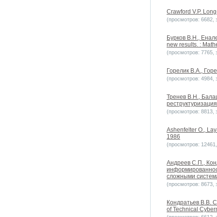
Crawford V.P. Long-
(просмотров: 6682, з
Бурков B.H., Енале
new results. : Math
(просмотров: 7765, з
Горелик В.А., Гор
(просмотров: 4984, з
Тренев В.Н., Бала
реструктуризация
(просмотров: 8813, з
Ashenfelter O., La
1986
(просмотров: 12461, 
Андреев С.П., Ко
информированност
сложными систем
(просмотров: 8673, з
Кондратьев В.В. Con
of Technical Cybern