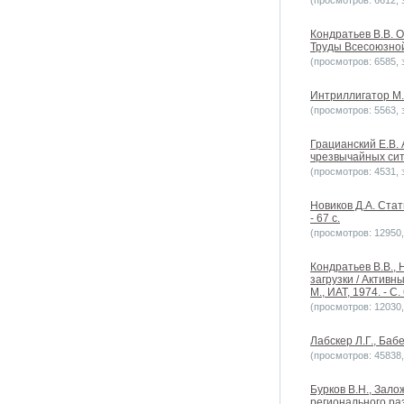
(просмотров: 6612, з
Кондратьев В.В. 
Труды Всесоюзно
(просмотров: 6585, з
Интриллигатор М.
(просмотров: 5563, з
Грацианский Е.В.
чрезвычайных сит
(просмотров: 4531, з
Новиков Д.А. Стат
- 67 с.
(просмотров: 12950, 
Кондратьев В.В., 
загрузки / Актив
М., ИАТ, 1974. - С.
(просмотров: 12030, 
Лабскер Л.Г., Баб
(просмотров: 45838, 
Бурков В.Н., Зал
регионального ра