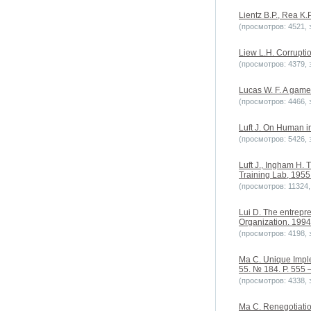
Lientz B.P., Rea K
(просмотров: 4521, з
Liew L.H. Corruptio
(просмотров: 4379, з
Lucas W. F. A gam
(просмотров: 4466, з
Luft J. On Human in
(просмотров: 5426, з
Luft J., Ingham H. 
Training Lab, 1955
(просмотров: 11324, 
Lui D. The entrepr
Organization. 1994. 
(просмотров: 4198, з
Ma C. Unique Imple
55. № 184. P. 555 
(просмотров: 4338, з
Ma C. Renegotiation