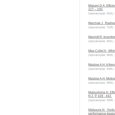
Malueg D.A. Efficie
217 – 230.
(просмотров: 4315, з
Marchak J., Radner
(просмотров: 7109, з
Marriott R. Incent
(просмотров: 4421, з
Mas-Collel A., Whin
(просмотров: 5826, з
Maslow A.H. A theor
(просмотров: 4455, з
Maslow A.H. Motiva
(просмотров: 4950, з
Matsushima H. Effic
N 2. P. 428 - 442.
(просмотров: 4399, з
Matsuura N., Yonts
performance-based 