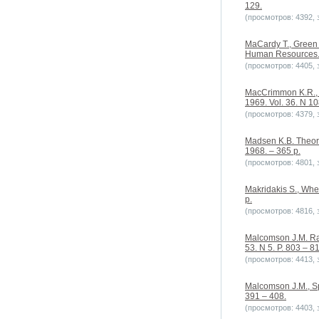
129.
(просмотров: 4392, з
MaCardy T., Green 
Human Resources. 1
(просмотров: 4405, з
MacCrimmon K.R., T
1969. Vol. 36. N 10
(просмотров: 4379, з
Madsen K.B. Theorie
1968. – 365 p.
(просмотров: 4801, з
Makridakis S., Whe
p.
(просмотров: 4816, з
Malcomson J.M. Ran
53. N 5. P. 803 – 8
(просмотров: 4413, з
Malcomson J.M., Spi
391 – 408.
(просмотров: 4403, з