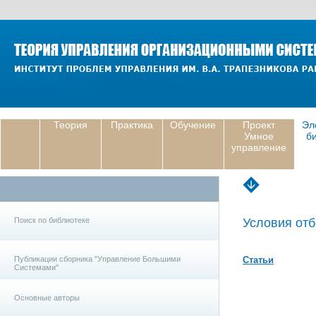
Теория
Практика
Обучение
Проект
Эл
Умное
б
управление
Поиск по библиотеке
Условия отб
Публикации сборника "Управление Большими
Статьи
Системами"
Основные авторы