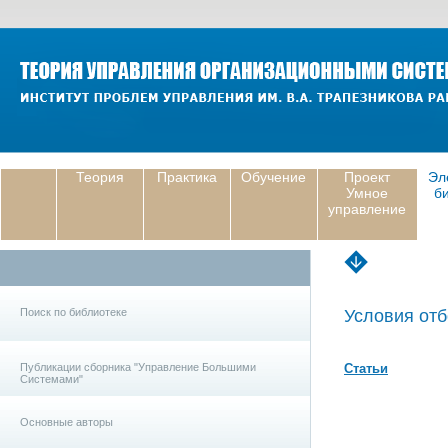
Теория
Практика
Обучение
Проект
Эл
Умное
б
управление
Поиск по библиотеке
Условия отб
Публикации сборника "Управление Большими
Статьи
Системами"
Основные авторы