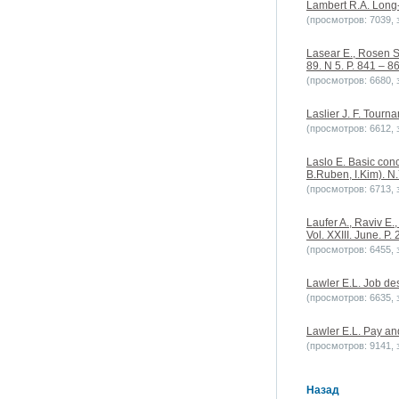
Lambert R.A. Long-t
(просмотров: 7039, з
Lasear E., Rosen S.
89. N 5. P. 841 – 8
(просмотров: 6680, з
Laslier J. F. Tourn
(просмотров: 6612, з
Laslo E. Basic con
B.Ruben, I.Kim). N
(просмотров: 6713, з
Laufer A., Raviv E.
Vol. XXIII. June. P. 
(просмотров: 6455, з
Lawler E.L. Job de
(просмотров: 6635, з
Lawler E.L. Pay and
(просмотров: 9141, з
Назад