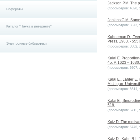
Jackson P.M. The po
(просмотров: 4028, з
Рефераты
Jenkins G.M. Some p
(просмотров: 3573, з
Каталог "Наука в интернете"
Kahneman D., Tvers
Press, 1983. - 555 
Электронные библиотеки
(просмотров: 3882, з
Kalai E. Proportion
45. P. 1623 – 1630.
(просмотров: 6607, з
Kalai E., Lahler E.
Michigan: Universit
(просмотров: 6614, з
Kalai E., Smorodins
518.
(просмотров: 6711, з
Katz D. The motivat
(просмотров: 6746, з
Katz D., Kahn R.L. 