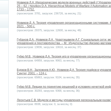
Новиков Д.А. Иерархические модели военных действий // Управле
25 – 62. / Novikov D.A. Hierarchical Models of Warfare // Automation a
1733 – 1752.
(просмотров: 3781, загрузок: 236726, за месяц: 21)
Новиков Д. А. Теория управления организационными системами. 4-
2021. - 500 с.
(просмотров: 29375, загрузок: 12600, за месяц: 48)
Губанов Д.А., Новиков Д.А., Чхартишвили А.Г. Социальные сети:
управления и противоборства. – М.: Издательство физико-матема
(просмотров: 13836, загрузок: 10616, за месяц: 37)
Губко М.В., Новиков Д.А. Теория игр в управлении организационным
(просмотров: 64959, загрузок: 9063, за месяц: 77)
Бурков В.Н., Заложнев А.Ю., Новиков Д.А. Теория графов в управ
Синтег, 2001. – 124 с.
(просмотров: 65863, загрузок: 9104, за месяц: 35)
Губко М.В. Лекции по принятию решений в условиях нечеткой инфо
(просмотров: 30293, загрузок: 9368, за месяц: 36)
Леонтьев С.В. Модели и методы управления региональным развит
(просмотров: 8938, загрузок: 0, за месяц: 0)