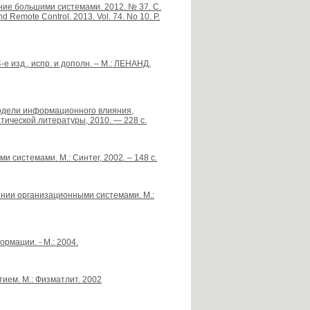
ние большими системами. 2012. № 37. С.
nd Remote Control. 2013. Vol. 74. No 10. P.
е изд., испр. и дополн. – М.: ЛЕНАНД,
 модели информационного влияния,
тической литературы, 2010. — 228 с.
и системами. М.: Синтег, 2002. – 148 с.
лении организационными системами. М.:
рмации. - М.: 2004.
ием. М.: Физматлит. 2002