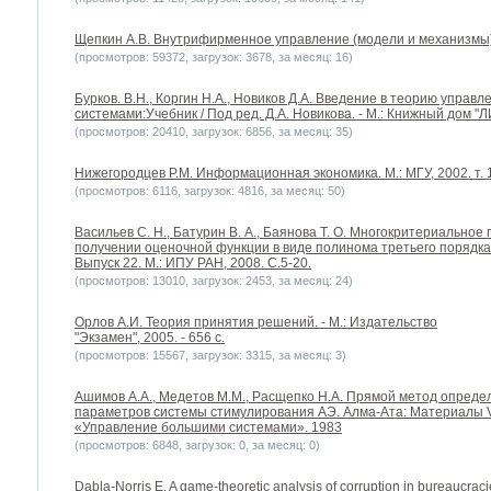
Щепкин А.В. Внутрифирменное управление (модели и механизмы). 
(просмотров: 59372, загрузок: 3678, за месяц: 16)
Бурков. В.Н., Коргин Н.А., Новиков Д.А. Введение в теорию упра
системами:Учебник / Под ред. Д.А. Новикова. - М.: Книжный дом "
(просмотров: 20410, загрузок: 6856, за месяц: 35)
Нижегородцев Р.М. Информационная экономика. М.: МГУ, 2002. т. 1 – 16
(просмотров: 6116, загрузок: 4816, за месяц: 50)
Васильев С. Н., Батурин В. А., Баянова Т. О. Многокритериально
получении оценочной функции в виде полинома третьего порядка
Выпуск 22. М.: ИПУ РАН, 2008. С.5-20.
(просмотров: 13010, загрузок: 2453, за месяц: 24)
Орлов А.И. Теория принятия решений. - М.: Издательство
"Экзамен", 2005. - 656 с.
(просмотров: 15567, загрузок: 3315, за месяц: 3)
Ашимов А.А., Медетов М.М., Расщепко Н.А. Прямой метод опреде
параметров системы стимулирования АЭ. Алма-Ата: Материалы V
«Управление большими системами». 1983
(просмотров: 6848, загрузок: 0, за месяц: 0)
Dabla-Norris E. A game-theoretic analysis of corruption in bureaucraci