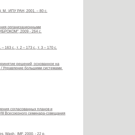
М.: ИПУ РАН, 2001. – 80 с.
вления организационными
ЛИБРОКОМ", 2009 - 264 с.
3 с., т. 2 – 173 с., т. 3 – 170 с.
е принятие решений, основанное на
 / Управление большими системами.
ления согласованных планов и
III Всесоюзного семинара-совещания
es. Wash.: IMF, 2000. - 22 p.