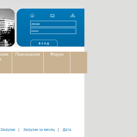
ские
Персоналии
Форум
я
 Загрузки
|
Загрузки за месяц
|
Дата