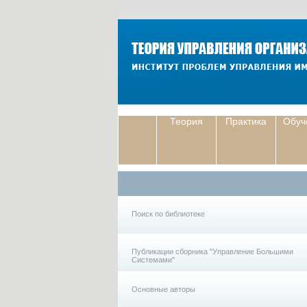
Теория
Практика
Обуч
Поиск по библиотеке
Публикации сборника "Управление Большими
Системами"
Основные авторы