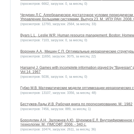
(просмотров: 6662, загрузок: 0, за месяц: 0)
Чечурин Л.С. Алгебраическое достаточное условие периодически
Управление большими системами. Выпуск 23. М.: ИПУ РАН, 2008. 
(просмотров: 12793, загрузок: 2564, за месяц: 33)
Byars L.L., Leslie W.R. Human resource management. Boston: Homew
(просмотров: 7103, загрузок: 0, за месяц: 0)
Воронин А.А., Мишин С.П. Оптимальные иерархические структуры. 
(просмотров: 11650, загрузок: 3075, за месяц: 22)
Harsanyi J. Games with incomplete information played by "Bayesian" p
Vol.14. 1967
(просмотров: 5036, загрузок: 0, за месяц: 0)
Губко М.В. Математические модели оптимизации иерархических стру
(просмотров: 13107, загрузок: 3356, за месяц: 48)
Бестужев-Лады И.В. Рабочая книга по прогнозированию. М.: 1982
(просмотров: 7456, загрузок: 889, за месяц: 1)
Бородулин А.Н., Заложнев А.Ю., Шуремов Е.Л. Внутрифирменное
технологии. М.: ПМСОФТ, 2006. - 340 с.
(просмотров: 10474, загрузок: 2611, за месяц: 36)