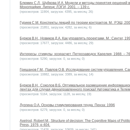
Блюмин С.Л., Шуйкова И.А. Модели и методы принятия решений в
Монография. Липецк: ЛЭГИ, 2001. – 139 с.
(просмотров: 11904, загрузок: 4395, за месяц: 26)
Гуриев С.М. Конспекты лекций по теории контрактов. М.: РЭШ, 200
(просмотров: 21851, загрузок: 4282, за месяц: 6)
Бурков В.Н., Новиков Д.А. Как управлять проектами. М.: Синтег, 1997
(просмотров: 17677, загрузок: 4486, за месяц: 29)
Интересы, стимулы, хозрасчет. Петрозаводск: Карелия, 1988. – 76
(просмотров: 5290, загрузок: 0, за месяц: 0)
Гришанов Г.М., Павлов О.В. Исследование систем управления. Сама
(просмотров: 10882, загрузок: 3389, за месяц: 14)
Бурков B.H., Соколов В.Б. Оптимальное размещение информацио
лентах для случая двунаправленного поиска// Автоматика и Телеме
(просмотров: 5164, загрузок: 1128, за месяц: 19)
Лузгина О.А. Основы стимулирования труда. Пенза: 1996
(просмотров: 6279, загрузок: 0, за месяц: 0)
Axelrod, Robert M., Structure of decision: The Cognitive Maps of Politic
Press, 1976, p 404.
(просмотров: 11426, загрузок: 10609, за месяц: 141)