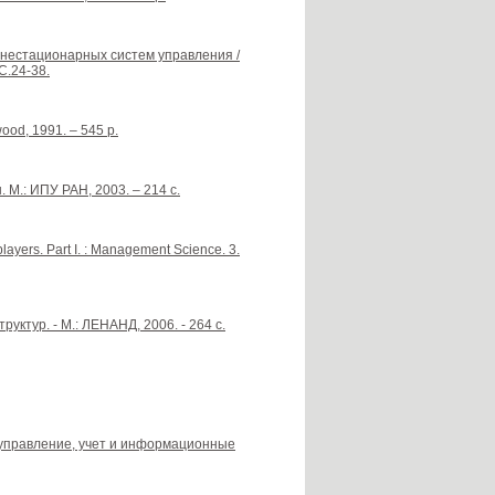
 нестационарных систем управления /
С.24-38.
ood, 1991. – 545 p.
М.: ИПУ РАН, 2003. – 214 с.
layers. Part I. : Management Science. 3.
ктур. - М.: ЛЕНАНД, 2006. - 264 с.
 управление, учет и информационные