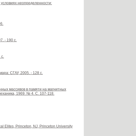
 условиях неопределенности:
6.
. - 190 с.
 с.
ра: СГАУ, 2005. - 128 с.
нных массивов в памяти на магнитных
ханика, 1969. № 4. С. 107-118.
al Elites, Princeton, NJ, Princeton University