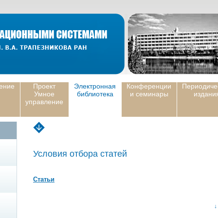
ение
Проект
Электронная
Конференции
Периодиче
Умное
библиотека
и семинары
издани
управление
Условия отбора статей
Статьи
↓