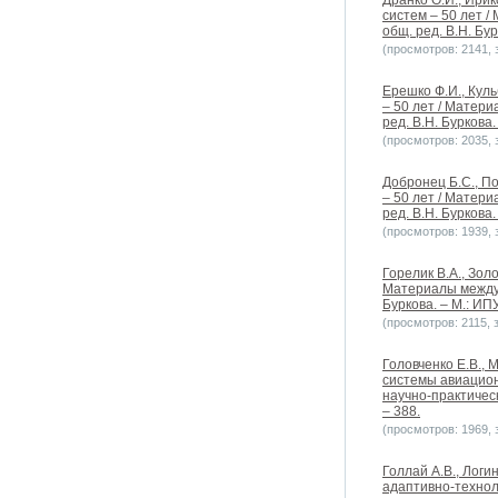
Дранко О.И., Ири
систем – 50 лет 
общ. ред. В.Н. Бур
(просмотров: 2141, з
Ерешко Ф.И., Кул
– 50 лет / Матер
ред. В.Н. Буркова.
(просмотров: 2035, з
Добронец Б.С., П
– 50 лет / Матер
ред. В.Н. Буркова.
(просмотров: 1939, з
Горелик В.А., Зол
Материалы междун
Буркова. – М.: ИПУ
(просмотров: 2115, з
Головченко Е.В.,
системы авиацион
научно-практическ
– 388.
(просмотров: 1969, з
Голлай А.В., Лог
адаптивно-технол