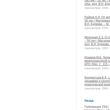
систем – 50 лет 
общ. ред. В.Н. Бур
(просмотров: 2439, з
Райков А.Н. От ак
50 лет / Материа
В.Н. Буркова. – М.
(просмотров: 2478, з
Мохонько Е.З. О 
– 50 лет / Матер
ред. В.Н. Буркова.
(просмотров: 2262, з
Искаков М.Б. Тео
международной нау
ИПУ РАН. C. 115 –
(просмотров: 2444, з
Кондратьев В.Д.,
динамики и неопр
практической конф
(просмотров: 2966, з
Назад
Публикации 2941 