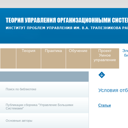
Теория
Практика
Обучение
Проект
Эл
Умное
б
управление
Поиск по библиотеке
Условия отб
Публикации сборника "Управление Большими
Статьи
Системами"
Основные авторы