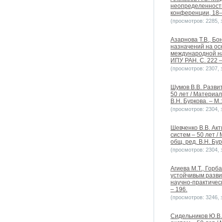
неопределенности
конференции, 18–1
(просмотров: 2285, з
Азарнова Т.В., Б
назначений на ос
международной нау
ИПУ РАН. C. 222 –
(просмотров: 2307, з
Шумов В.В. Разви
50 лет / Материа
В.Н. Буркова. – М.
(просмотров: 2304, з
Шевченко В.В. Акт
систем – 50 лет 
общ. ред. В.Н. Бур
(просмотров: 2304, з
Агиева М.Т., Горб
устойчивым разви
научно-практическ
– 196.
(просмотров: 3246, з
Сидельников Ю.В.