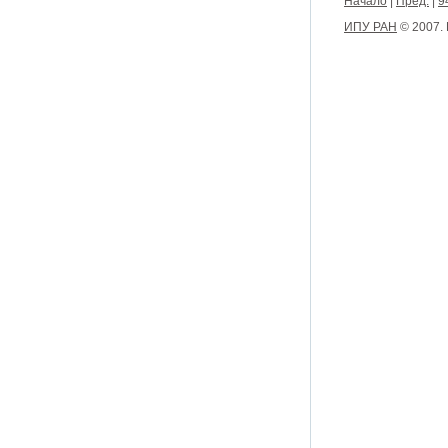
Начало
|
Пред.
|
9
ИПУ РАН
© 2007.