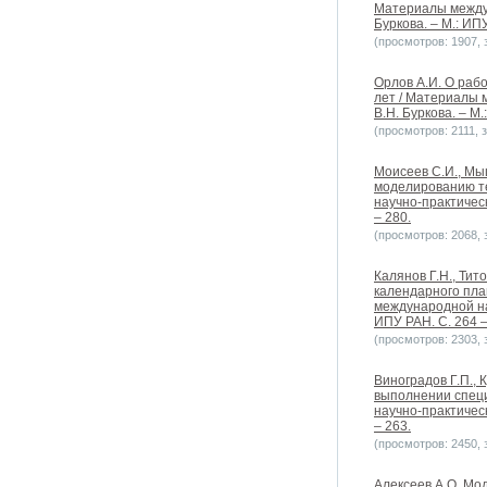
Материалы междун
Буркова. – М.: ИПУ
(просмотров: 1907, з
Орлов А.И. О раб
лет / Материалы 
В.Н. Буркова. – М.
(просмотров: 2111, з
Моисеев С.И., Мы
моделированию те
научно-практическ
– 280.
(просмотров: 2068, з
Калянов Г.Н., Ти
календарного пла
международной нау
ИПУ РАН. C. 264 –
(просмотров: 2303, з
Виноградов Г.П.,
выполнении специ
научно-практическ
– 263.
(просмотров: 2450, з
Алексеев А.О. Мо