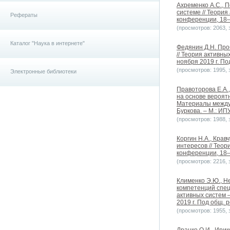
Ахременко А.С., 
системе // Теори
Рефераты
конференции, 18–1
(просмотров: 2063, з
Каталог "Наука в интернете"
Федянин Д.Н. Про
// Теория активн
ноября 2019 г. Под
(просмотров: 1995, з
Электронные библиотеки
Правоторова Е.А.
на основе вероятн
Материалы междун
Буркова. – М.: ИПУ
(просмотров: 1988, з
Коргин Н.А., Крав
интересов // Тео
конференции, 18–1
(просмотров: 2216, з
Клименко Э.Ю., Н
компетенций спец
активных систем 
2019 г. Под общ. р
(просмотров: 1955, з