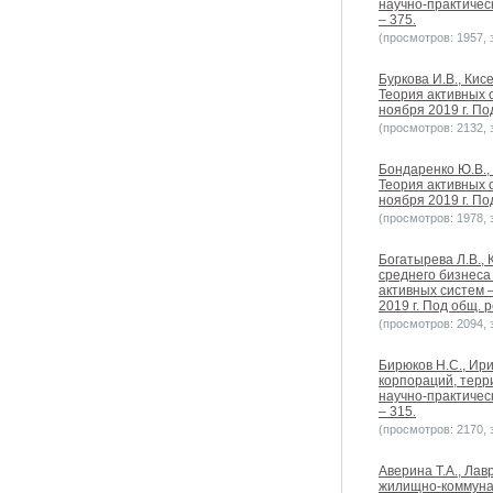
научно-практическ
– 375.
(просмотров: 1957, з
Буркова И.В., Ки
Теория активных 
ноября 2019 г. Под
(просмотров: 2132, з
Бондаренко Ю.В.,
Теория активных 
ноября 2019 г. Под
(просмотров: 1978, з
Богатырева Л.В.,
среднего бизнеса
активных систем 
2019 г. Под общ. р
(просмотров: 2094, з
Бирюков Н.С., Ир
корпораций, терр
научно-практическ
– 315.
(просмотров: 2170, з
Аверина Т.А., Ла
жилищно-коммунал