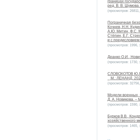
границах государс
ред. В. В. Шумова.
(просмотров: 26811, 
Пограничная безоп
Кочнев, Н.Н. Кудин
А.Ю. Митин, Ф.С. 
Стёпин, Е.Г. Стре
и с предисловием Н
(просмотров: 1996, з
Дранко О.И., Новик
(просмотров: 1730, з
СЛОВОХОТОВ Ю.Л.
⎯ М.: ЛЕНАНД. 202
(просмотров: 32756, 
Модели военных, 
Д. А. Новикова. – 
(просмотров: 1590, з
Бурков В.В., Конд
хозяйственного ме
(просмотров: 1465, з