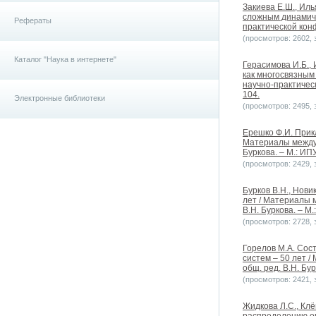
Закиева Е.Ш., Ил
сложным динамиче
Рефераты
практической конф
(просмотров: 2602, з
Каталог "Наука в интернете"
Герасимова И.Б.,
как многосвязным
научно-практическ
104.
Электронные библиотеки
(просмотров: 2495, з
Ерешко Ф.И. Прикл
Материалы междун
Буркова. – М.: ИПУ
(просмотров: 2429, з
Бурков В.Н., Нови
лет / Материалы 
В.Н. Буркова. – М.
(просмотров: 2728, з
Горелов М.А. Сос
систем – 50 лет 
общ. ред. В.Н. Бур
(просмотров: 2421, з
Жидкова Л.С., Клё