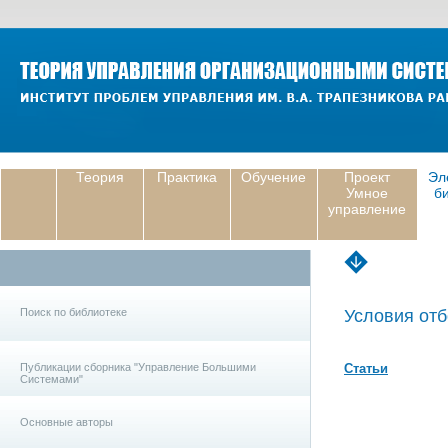
Теория
Практика
Обучение
Проект
Эл
Умное
б
управление
Поиск по библиотеке
Условия отб
Публикации сборника "Управление Большими
Статьи
Системами"
Основные авторы