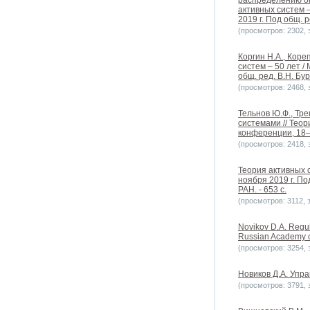
распределению ог
активных систем 
2019 г. Под общ. р
(просмотров: 2302, з
Коргин Н.А., Кор
систем – 50 лет 
общ. ред. В.Н. Бур
(просмотров: 2468, з
Тельнов Ю.Ф., Тр
системами // Тео
конференции, 18–1
(просмотров: 2418, з
Теория активных 
ноября 2019 г. По
РАН. - 653 с.
(просмотров: 3112, з
Novikov D.A. Regula
Russian Academy of
(просмотров: 3254, з
Новиков Д.А. Упра
(просмотров: 3791, з