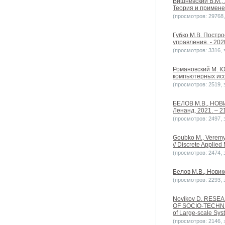
Вишневский В.М.,
Теория и применен
(просмотров: 29768, 
Губко М.В. Постр
управления. - 2020
(просмотров: 3316, з
Романовский М. Ю
компьютерных исс
(просмотров: 2519, з
БЕЛОВ М.В., НОВИ
Ленанд, 2021. – 21
(просмотров: 2497, з
Goubko M., Veremye
// Discrete Applie
(просмотров: 2474, з
Белов М.В., Новик
(просмотров: 2293, з
Novikov D. RES
OF SOCIO-TECHNIC
of Large-scale S
(просмотров: 2146, з