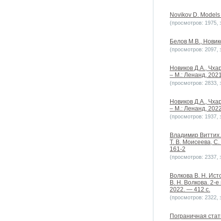
Novikov D. Models 
(просмотров: 1975, з
Белов М.В., Новик
(просмотров: 2097, з
Новиков Д.А., Чха
– М.: Ленанд, 202
(просмотров: 2833, з
Новиков Д.А., Чха
– М.: Ленанд, 202
(просмотров: 1937, з
Владимир Виттих. 
Т. В. Моисеева, С
161-2
(просмотров: 2337, з
Волкова В. Н. Ист
В. Н. Волкова. 2-
2022. — 412 с.
(просмотров: 2322, з
Пограничная стат