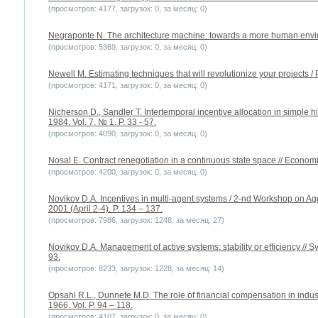
(просмотров: 4177, загрузок: 0, за месяц: 0)
Negraponte N. The architecture machine: towards a more human envi
(просмотров: 5369, загрузок: 0, за месяц: 0)
Newell M. Estimating techniques that will revolutionize your projects 
(просмотров: 4171, загрузок: 0, за месяц: 0)
Nicherson D., Sandler T. Intertemporal incentive allocation in simple h
1984. Vol. 7. № 1. P. 33 - 57.
(просмотров: 4090, загрузок: 0, за месяц: 0)
Nosal E. Contract renegotiation in a continuous state space // Economi
(просмотров: 4200, загрузок: 0, за месяц: 0)
Novikov D.A. Incentives in multi-agent systems / 2-nd Workshop on A
2001 (April 2-4). P. 134 – 137.
(просмотров: 7986, загрузок: 1248, за месяц: 27)
Novikov D.A. Management of active systems: stability or efficiency // S
93.
(просмотров: 8233, загрузок: 1228, за месяц: 14)
Opsahl R.L., Dunnete M.D. The role of financial compensation in industr
1966. Vol. P. 94 – 118.
(просмотров: 4107, загрузок: 0, за месяц: 0)