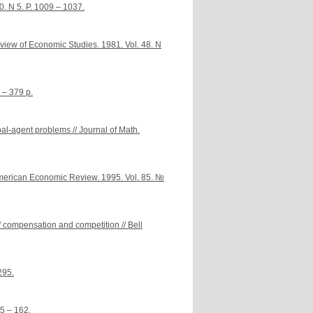
0. N 5. P. 1009 – 1037.
eview of Economic Studies. 1981. Vol. 48. N
 – 379 p.
l-agent problems // Journal of Math.
 American Economic Review. 1995. Vol. 85. №
of compensation and competition // Bell
295.
55 – 162.