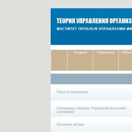
Теория
Практика
Обуч
Поиск по библиотеке
Публикации сборника "Управление Большими
Системами"
Основные авторы