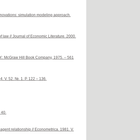
nnovations: simulation modeling approach.
f law // Journal of Economic Literature. 2000.
N.Y.: McGraw Hill Book Company, 1975. – 561
4. V. 52. №. 1. P. 122 – 136.
 40.
gent relationship // Econometrica. 1981. V.