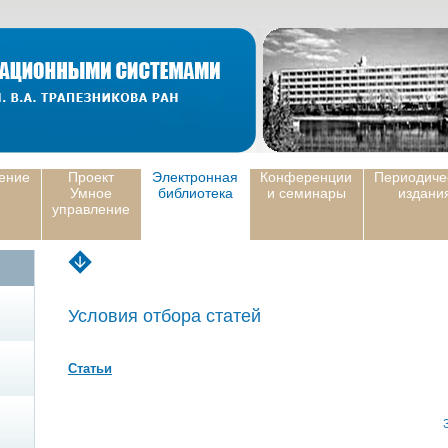
ение
Проект
Электронная
Конференции
Периодиче
Умное
библиотека
и семинары
издани
управление
Условия отбора статей
Статьи