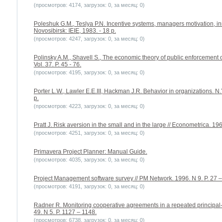
(просмотров: 4174, загрузок: 0, за месяц: 0)
Poleshuk G.M., Teslya P.N. Incentive systems, managers motivation, i
Novosibirsk: IEIE, 1983. - 18 p.
(просмотров: 4247, загрузок: 0, за месяц: 0)
Polinsky A.M., Shavell S., The economic theory of public enforcement o
Vol. 37. P. 45 - 76.
(просмотров: 4195, загрузок: 0, за месяц: 0)
Porter L.W., Lawler E.E.III, Hackman J.R. Behavior in organizations. 
p.
(просмотров: 4223, загрузок: 0, за месяц: 0)
Pratt J. Risk aversion in the small and in the large // Econometrica. 196
(просмотров: 4251, загрузок: 0, за месяц: 0)
Primavera Project Planner: Manual Guide.
(просмотров: 4035, загрузок: 0, за месяц: 0)
Project Management software survey // PM Network. 1996. N 9. P. 27 –
(просмотров: 4191, загрузок: 0, за месяц: 0)
Radner R. Monitoring cooperative agreements in a repeated principal-a
49. N 5. P. 1127 – 1148.
(просмотров: 6738, загрузок: 0, за месяц: 0)