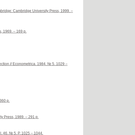
mbridge: Cambridge University Press, 1999. –
s, 1969. – 169 p.
ection // Econometrica. 1984. № 5. 1029 –
360 p.
ty Press, 1989. – 291 p.
. 46. № 5. P. 1025 – 1044.