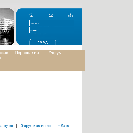
ские
Персоналии
Форум
я
Загрузки
|
Загрузки за месяц
|
↑ Дата