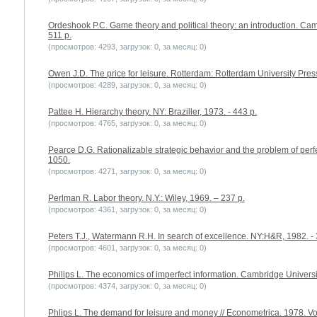
Ordeshook P.C. Game theory and political theory: an introduction. Ca
511 p.
(просмотров: 4293, загрузок: 0, за месяц: 0)
Owen J.D. The price for leisure. Rotterdam: Rotterdam University Pres
(просмотров: 4289, загрузок: 0, за месяц: 0)
Pattee H. Hierarchy theory. NY: Braziller, 1973. - 443 p.
(просмотров: 4765, загрузок: 0, за месяц: 0)
Pearce D.G. Rationalizable strategic behavior and the problem of perf
1050.
(просмотров: 4271, загрузок: 0, за месяц: 0)
Perlman R. Labor theory. N.Y.: Wiley, 1969. – 237 p.
(просмотров: 4361, загрузок: 0, за месяц: 0)
Peters T.J., Watermann R.H. In search of excellence. NY:H&R, 1982. - 
(просмотров: 4601, загрузок: 0, за месяц: 0)
Philips L. The economics of imperfect information. Cambridge Universi
(просмотров: 4374, загрузок: 0, за месяц: 0)
Phlips L. The demand for leisure and money // Econometrica. 1978. Vol