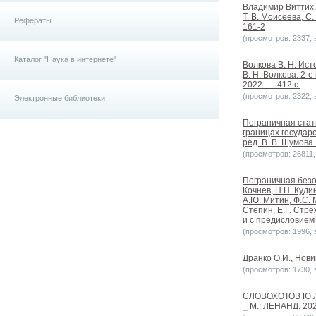
Владимир Виттих. 
Т. В. Моисеева, С
Рефераты
161-2
(просмотров: 2337, з
Каталог "Наука в интернете"
Волкова В. Н. Ист
В. Н. Волкова. 2-
2022. — 412 с.
(просмотров: 2322, з
Электронные библиотеки
Пограничная стат
границах государс
ред. В. В. Шумова.
(просмотров: 26811, 
Пограничная безоп
Кочнев, Н.Н. Кудин
А.Ю. Митин, Ф.С. 
Стёпин, Е.Г. Стре
и с предисловием Н
(просмотров: 1996, з
Дранко О.И., Новик
(просмотров: 1730, з
СЛОВОХОТОВ Ю.Л.
⎯ М.: ЛЕНАНД. 202