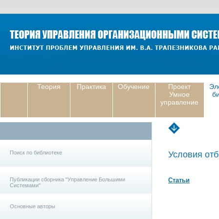
Теория
Практика
Обучение
Проект
Эл
Умное
б
управление
Поиск по библиотеке
Условия отб
Публикации сборника "Управление Большими
Статьи
Системами"
Основные авторы