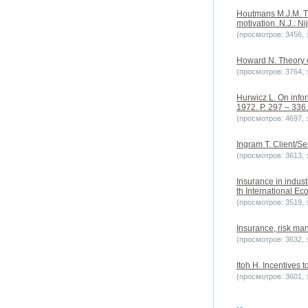
Houtmans M.J.M. Th
motivation. N.J.: N
(просмотров: 3456, з
Howard N. Theory o
(просмотров: 3764, з
Hurwicz L. On info
1972. P. 297 – 336.
(просмотров: 4697, з
Ingram T. Client/Se
(просмотров: 3613, з
Insurance in indust
th International Ec
(просмотров: 3519, з
Insurance, risk ma
(просмотров: 3632, з
Itoh H. Incentives t
(просмотров: 3601, з