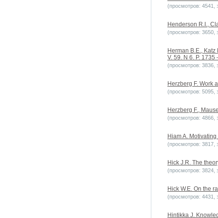
(просмотров: 4541, з
Henderson R.I., Cla
(просмотров: 3650, з
Herman B.E., Katz M
V. 59. N 6. P. 1735
(просмотров: 3836, з
Herzberg F. Work a
(просмотров: 5095, з
Herzberg F., Mauser
(просмотров: 4866, з
Hiam A. Motivatin
(просмотров: 3817, з
Hick J.R. The theor
(просмотров: 3824, з
Hick W.E. On the ra
(просмотров: 4431, з
Hintikka J. Knowled