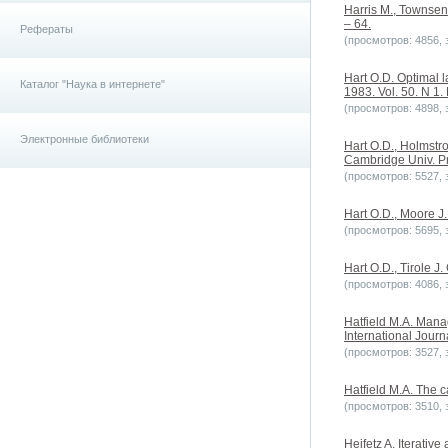
Harris M., Townsend
– 64.
Рефераты
(просмотров: 4856, з
Hart O.D. Optimal l
Каталог "Наука в интернете"
1983. Vol. 50. N 1. 
(просмотров: 4898, з
Электронные библиотеки
Hart O.D., Holmstr
Cambridge Univ. Pr
(просмотров: 5527, з
Hart O.D., Moore J.
(просмотров: 5695, з
Hart O.D., Tirole J
(просмотров: 4086, з
Hatfield M.A. Mana
International Journ
(просмотров: 3527, з
Hatfield M.A. The c
(просмотров: 3510, з
Heifetz A. Iterative