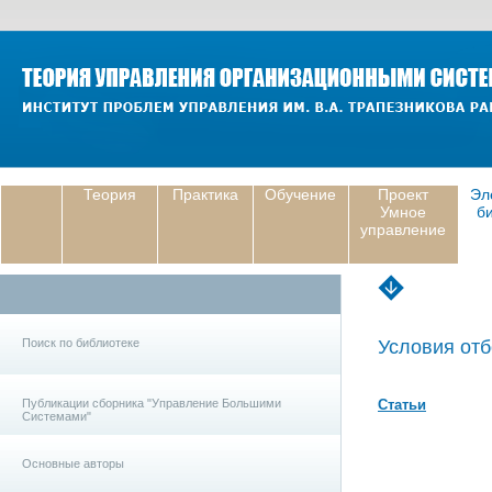
Теория
Практика
Обучение
Проект
Эл
Умное
б
управление
Поиск по библиотеке
Условия отб
Публикации сборника "Управление Большими
Статьи
Системами"
Основные авторы