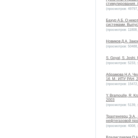
стимулирования. /
(просмотров: 49797, 
Бахур А.Б. О нек
системами. Выпуск
(просмотров: 11808, 
Новиков Д.А. Зако
(просмотров: 50488, 
S. Goyal, S. Joshi
(просмотров: 5233, з
Абрамова Н.А. Че
16. М.: ИПУ РАН, 2
(просмотров: 15472, 
Y. Bramoulle, R. K
2003
(просмотров: 5139, з
Трахтенгерц Э.А.
нефтегазовой пром
(просмотров: 4008, з
Владиславлев П.Н