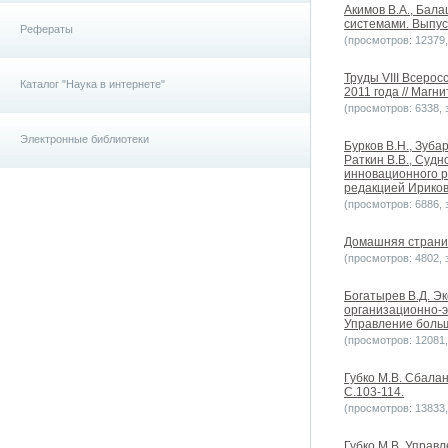
Акимов В.А., Бала
системами. Выпуск
Рефераты
(просмотров: 12379, 
Труды VIII Всеро
Каталог "Наука в интернете"
2011 года // Магн
(просмотров: 6338, з
Электронные библиотеки
Бурков В.Н., Зубар
Раткин В.В., Суд
инновационного р
редакцией Ирикова
(просмотров: 6886, з
Домашняя страниц
(просмотров: 4802, з
Богатырев В.Д. Э
организационно-э
Управление больши
(просмотров: 12081, 
Губко М.В. Сбала
С.103-114.
(просмотров: 13833, 
Губко М.В. Управ