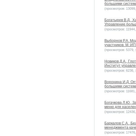
большими системам
(просмотров: 13099, 
Богатырев В.Д., 
Управление больш
(просмотров: 11944, 
Выборнов Р.А. М
участников. М.:ИП
(просмотров: 5379, з
Новиков Д.А., Гл
Институт управле
(просмотров: 6236, з
Воронина И.Д. Оп
большими системам
(просмотров: 11681, 
Богачкова Л.Ю., 
меню для населен
(просмотров: 12436, 
Баркалов С.А., Бе
менеджмента каче
(просмотров: 17476, 