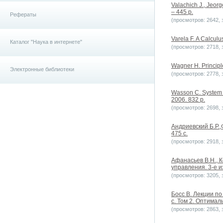
Valachich J., Jeorg
– 445 p.
Рефераты
(просмотров: 2642, з
Varela F. A Calculus
Каталог "Наука в интернете"
(просмотров: 2718, з
Wagner H. Principl
Электронные библиотеки
(просмотров: 2778, з
Wasson C. System A
2006. 832 p.
(просмотров: 2698, з
Андриевский Б.Р.,
475 с.
(просмотров: 2918, з
Афанасьев В.Н., 
управления. 3-е и
(просмотров: 3205, з
Босс В. Лекции по
с. Том 2. Оптимал
(просмотров: 2863, з