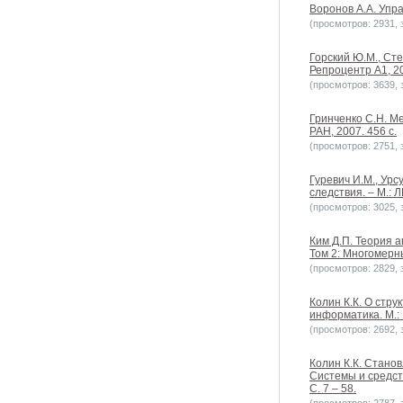
Воронов А.А. Упра
(просмотров: 2931, з
Горский Ю.М., Сте
Репроцентр А1, 20
(просмотров: 3639, з
Гринченко С.Н. М
РАН, 2007. 456 с.
(просмотров: 2751, з
Гуревич И.М., Ур
следствия. – М.: 
(просмотров: 3025, з
Ким Д.П. Теория а
Том 2: Многомерн
(просмотров: 2829, з
Колин К.К. О стр
информатика. М.: 
(просмотров: 2692, з
Колин К.К. Стано
Системы и средст
С. 7 – 58.