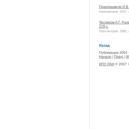
Прангишвили И.В. 
(просмотров: 2937, з
Теслинов А.Г. Раз
229 с.
(просмотров: 2880, з
Назад
Публикации 3091 
Начало
|
Пред.
|
9
ИПУ РАН
© 2007.