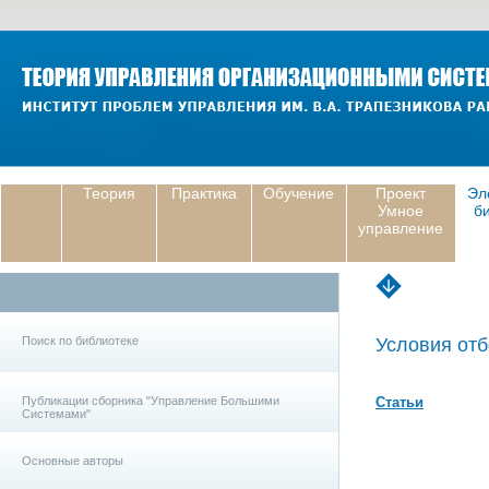
Теория
Практика
Обучение
Проект
Эл
Умное
б
управление
Поиск по библиотеке
Условия отб
Публикации сборника "Управление Большими
Статьи
Системами"
Основные авторы