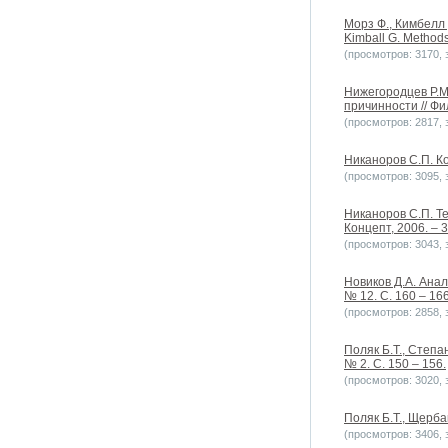
Морз Ф., Кимбелл 
Kimball G. Methods
(просмотров: 3170, з
Нижегородцев Р.М
причинности // Фи
(просмотров: 2817, з
Никаноров С.П. Ко
(просмотров: 3095, з
Никаноров С.П. Т
Концепт, 2006. – 3
(просмотров: 3043, з
Новиков Д.А. Ана
№ 12. C. 160 – 166
(просмотров: 2858, з
Поляк Б.Т., Степа
№ 2. С. 150 – 156.
(просмотров: 3020, з
Поляк Б.Т., Щерба
(просмотров: 3406, з