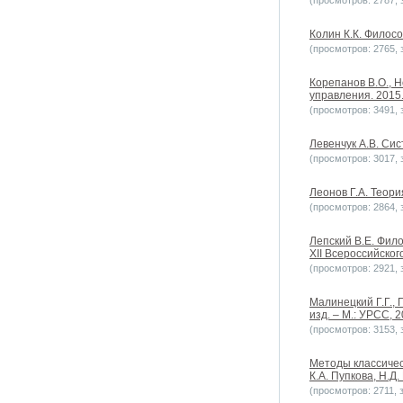
(просмотров: 2787, з
Колин К.К. Филос
(просмотров: 2765, з
Корепанов В.О., 
управления. 2015. 
(просмотров: 3491, з
Левенчук А.В. Си
(просмотров: 3017, з
Леонов Г.А. Теори
(просмотров: 2864, з
Лепский В.Е. Фил
XII Всероссийског
(просмотров: 2921, з
Малинецкий Г.Г., 
изд. – М.: УРСС, 2
(просмотров: 3153, з
Методы классичес
К.А. Пупкова, Н.Д.
(просмотров: 2711, з