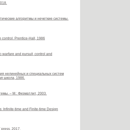
2018.
нетические алгоритмы и нечеткие системы.
e control. Prentice-Hall, 1986
o warfare and pursuit, control and
еория нелинейных и специальных систем
ая школа, 1986.
темы. – М.: Физматлит, 2003.
 Infinite-time and Finite-time Design
T press, 2017.