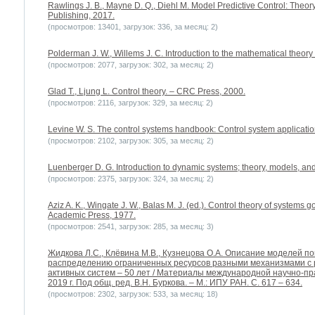
Rawlings J. B., Mayne D. Q., Diehl M. Model Predictive Control: Theor
Publishing, 2017.
(просмотров: 13401, загрузок: 336, за месяц: 2)
Polderman J. W., Willems J. C. Introduction to the mathematical theory
(просмотров: 2077, загрузок: 302, за месяц: 2)
Glad T., Ljung L. Control theory. – CRC Press, 2000.
(просмотров: 2116, загрузок: 329, за месяц: 2)
Levine W. S. The control systems handbook: Control system applicati
(просмотров: 2102, загрузок: 305, за месяц: 2)
Luenberger D. G. Introduction to dynamic systems; theory, models, and
(просмотров: 2375, загрузок: 324, за месяц: 2)
Aziz A. K., Wingate J. W., Balas M. J. (ed.). Control theory of systems g
Academic Press, 1977.
(просмотров: 2541, загрузок: 285, за месяц: 3)
Жидкова Л.С., Клёвина М.В., Кузнецова О.А. Описание моделей по
распределению ограниченных ресурсов разными механизмами с 
активных систем – 50 лет / Материалы международной научно-пр
2019 г. Под общ. ред. В.Н. Буркова. – М.: ИПУ РАН. C. 617 – 634.
(просмотров: 2302, загрузок: 533, за месяц: 18)