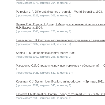
(просмотров: 2373, загрузок: 304, за месяц: 2)
Petrosjan L. A. Differential games of pursuit. – World Scientific, 1993.
(просмотров: 2025, загрузок: 305, за месяц: 2)
Пупков К. А., Егупов Н. Д. (ред.) Методы современной теории авт
Н.Э. Баумана, 2004.
(просмотров: 2368, загрузок: 273, за месяц: 2)
Емельянов С. В. Системы автоматического управления с переменн
(просмотров: 2437, загрузок: 411, за месяц: 7)
Sontag E. D. Mathematical control theory. 1998.
(просмотров: 2069, загрузок: 298, за месяц: 2)
Макаренко С.И. Справочник научных терминов и обозначений. – С
с.
(просмотров: 2423, загрузок: 529, за месяц: 17)
Keesman K. J. System identification: an introduction. – Springer, 2011.
(просмотров: 2151, загрузок: 343, за месяц: 1)
Lasiecka I. Mathematical Control Theory of Coupled PDEs. - SIAM, 20
(просмотров: 2180, загрузок: 331, за месяц: 1)