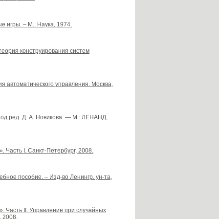
игры. – М.: Наука, 1974.
я теория конструирования систем
рия автоматического управления. Москва,
д ред. Д. А. Новикова. — М.: ЛЕНАНД,
 Часть I. Санкт-Петербург, 2008.
бное пособие. – Изд-во Ленингр. ун-та,
. Часть II. Управление при случайных
 2008.