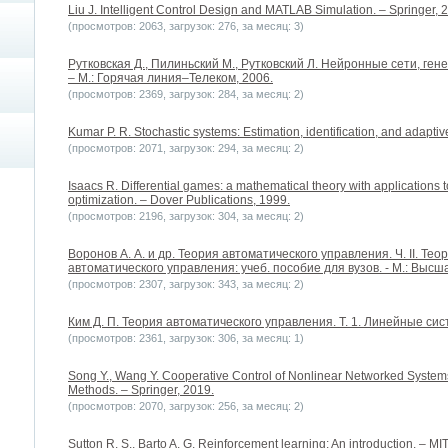
Liu J. Intelligent Control Design and MATLAB Simulation. – Springer, 
(просмотров: 2063, загрузок: 276, за месяц: 3)
Рутковская Д., Пилиньский М., Рутковский Л. Нейронные сети, ге
– М.: Горячая линия–Телеком, 2006.
(просмотров: 2369, загрузок: 284, за месяц: 2)
Kumar P. R. Stochastic systems: Estimation, identification, and adaptiv
(просмотров: 2071, загрузок: 294, за месяц: 2)
Isaacs R. Differential games: a mathematical theory with applications t
optimization. – Dover Publications, 1999.
(просмотров: 2196, загрузок: 304, за месяц: 2)
Воронов А. А. и др. Теория автоматического управления. Ч. II. Т
автоматического управления: учеб. пособие для вузов. - М.: Высш
(просмотров: 2307, загрузок: 343, за месяц: 2)
Ким Д. П. Теория автоматического управления. Т. 1. Линейные сис
(просмотров: 2361, загрузок: 306, за месяц: 1)
Song Y., Wang Y. Cooperative Control of Nonlinear Networked Systems:
Methods. – Springer, 2019.
(просмотров: 2070, загрузок: 256, за месяц: 2)
Sutton R. S., Barto A. G. Reinforcement learning: An introduction. – MI