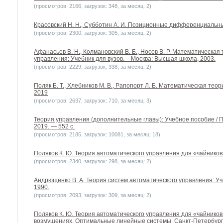
(просмотров: 2166, загрузок: 348, за месяц: 2)
Красовский Н. Н., Субботин А. И. Позиционные дифференциальные 
(просмотров: 2300, загрузок: 305, за месяц: 2)
Афанасьев В. Н., Колмановский В. Б., Носов В. Р. Математическа
управления: Учебник для вузов. – Москва: Высшая школа, 2003.
(просмотров: 2229, загрузок: 338, за месяц: 2)
Поляк Б. Т., Хлебников М. В., Рапопорт Л. Б. Математическая тео
2019
(просмотров: 2637, загрузок: 710, за месяц: 3)
Теория управления (дополнительные главы): Учебное пособие / По
2019. — 552 с.
(просмотров: 2185, загрузок: 10081, за месяц: 18)
Поляков К. Ю. Теория автоматического управления для «чайников».
(просмотров: 2340, загрузок: 298, за месяц: 2)
Андрющенко В. А. Теория систем автоматического управления: Уче
1990.
(просмотров: 2093, загрузок: 309, за месяц: 2)
Поляков К. Ю. Теория автоматического управления для «чайников»
возмущениях. Оптимальные линейные системы. Санкт-Петербург,