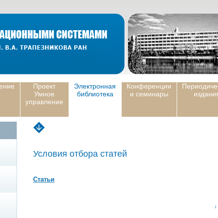
ение
Проект
Электронная
Конференции
Периодиче
Умное
библиотека
и семинары
издани
управление
Условия отбора статей
Статьи
↓