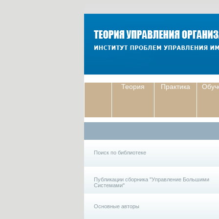
Теория
Практика
Обуч
Поиск по библиотеке
Публикации сборника "Управление Большими
Системами"
Основные авторы