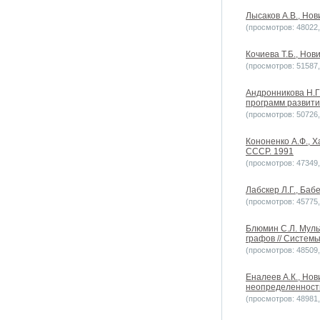
Лысаков А.В., Нов
(просмотров: 48022, 
Кочиева Т.Б., Нов
(просмотров: 51587, 
Андронникова Н.Г.
программ развития
(просмотров: 50726, 
Кононенко А.Ф., Х
СССР. 1991
(просмотров: 47349, 
Лабскер Л.Г., Баб
(просмотров: 45775, 
Блюмин С.Л. Муль
графов // Системы
(просмотров: 48509, 
Еналеев А.К., Но
неопределенностью
(просмотров: 48981, 