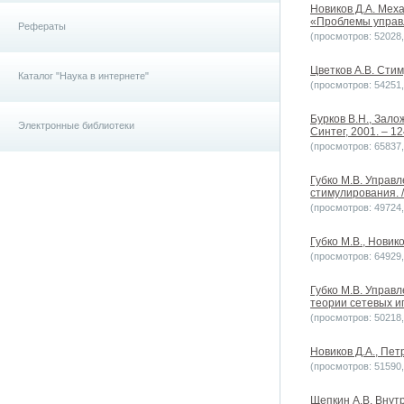
Новиков Д.А. Мех
«Проблемы управл
Рефераты
(просмотров: 52028, 
Цветков А.В. Стим
Каталог "Наука в интернете"
(просмотров: 54251, 
Бурков В.Н., Зало
Электронные библиотеки
Синтег, 2001. – 12
(просмотров: 65837, 
Губко М.В. Управ
стимулирования. /
(просмотров: 49724, 
Губко М.В., Новик
(просмотров: 64929, 
Губко М.В. Управ
теории сетевых иг
(просмотров: 50218, 
Новиков Д.А., Пет
(просмотров: 51590, 
Щепкин А.В. Внут