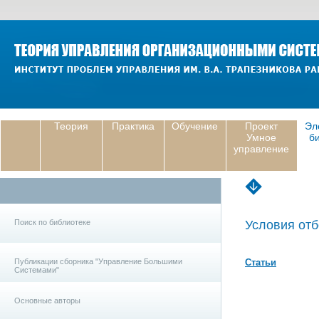
Теория
Практика
Обучение
Проект
Эл
Умное
б
управление
Поиск по библиотеке
Условия отб
Публикации сборника "Управление Большими
Статьи
Системами"
Основные авторы