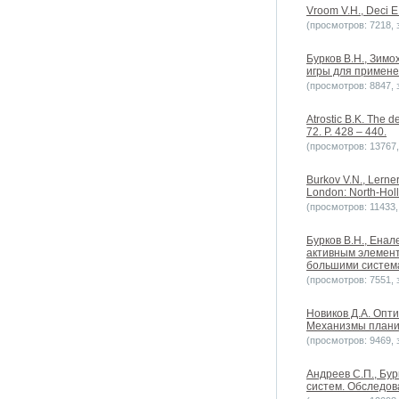
Vroom V.H., Deci 
(просмотров: 7218, з
Бурков B.H., Зимо
игры для примене
(просмотров: 8847, з
Atrostic B.K. The 
72. P. 428 – 440.
(просмотров: 13767, 
Burkov V.N., Lerner
London: North-Holl
(просмотров: 11433, 
Бурков B.H., Енал
активным элемен
большими систем
(просмотров: 7551, з
Новиков Д.А. Опт
Механизмы планир
(просмотров: 9469, з
Андреев С.П., Бу
систем. Обследов