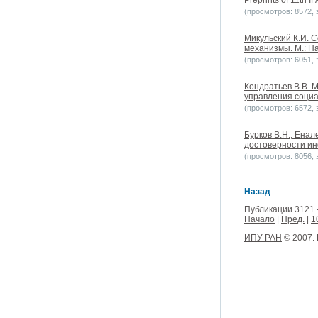
Preprints of 11th 
(просмотров: 8572, з
Микульский К.И. 
механизмы. М.: На
(просмотров: 6051, з
Кондратьев В.В. 
управления социа
(просмотров: 6572, з
Бурков B.H., Енал
достоверности инф
(просмотров: 8056, з
Назад
Публикации 3121 
Начало
|
Пред.
|
1
ИПУ РАН
© 2007.