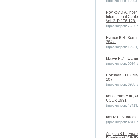
(просмотров: 12098, 
Novikov D.A. Incent
International Conf
Vol. 2. P. 176-178.
(просмотров: 7627, з
Бурков В.Н., Кон
384 с.
(просмотров: 12924, 
Мазур И.И., Шапи
(просмотров: 6394, з
Coleman J.H. Using
107.
(просмотров: 6988, з
Кононенко А.Ф., Х
СССР. 1991
(просмотров: 47413, 
Каз М.С. Многофак
(просмотров: 4817, з
Авдеев В.П., Енале