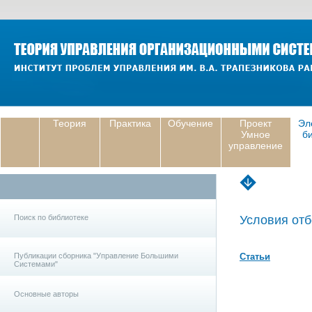
Теория
Практика
Обучение
Проект
Эл
Умное
б
управление
Поиск по библиотеке
Условия отб
Публикации сборника "Управление Большими
Статьи
Системами"
Основные авторы