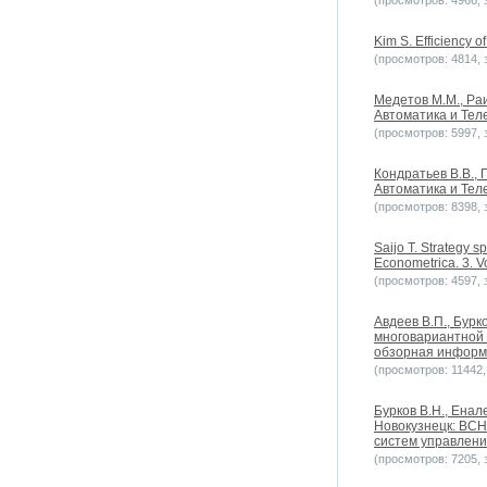
(просмотров: 4966, з
Kim S. Efficiency o
(просмотров: 4814, з
Медетов М.М., Раи
Автоматика и Теле
(просмотров: 5997, з
Кондратьев В.В.,
Автоматика и Теле
(просмотров: 8398, з
Saijo T. Strategy s
Econometrica. 3. V
(просмотров: 4597, з
Авдеев В.П., Бурк
многовариантной 
обзорная информа
(просмотров: 11442, 
Бурков B.H., Ена
Новокузнецк: ВСН
систем управлени
(просмотров: 7205, з