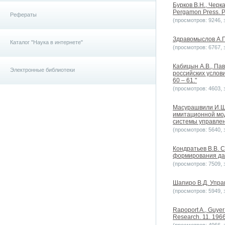
Бурков B.H., Черк
Pergamon Press. Pr
Рефераты
(просмотров: 9246, з
Здравомыслов А.Г.
Каталог "Наука в интернете"
(просмотров: 6767, з
Кабицын А.В., Па
Электронные библиотеки
российских услов
60 – 61."
(просмотров: 4603, з
Масурашвили И.Ш.
имитационной мод
системы управлен
(просмотров: 5640, з
Кондратьев В.В. 
формирования данн
(просмотров: 7509, з
Шапиро В.Д. Упра
(просмотров: 5949, з
Rapoport A., Guyer
Research. 11. 196