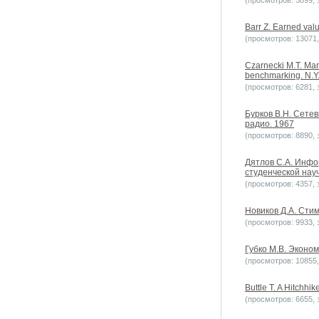
(просмотров: 5899, з
Barr Z. Earned valu
(просмотров: 13071, 
Czarnecki M.T. Man
benchmarking. N.Y
(просмотров: 6281, з
Бурков В.Н. Сете
радио. 1967
(просмотров: 8890, з
Дятлов С.А. Инфо
студенческой нау
(просмотров: 4357, з
Новиков Д.А. Стим
(просмотров: 9933, з
Губко М.В. Эконом
(просмотров: 10855, 
Buttle T. A Hitchh
(просмотров: 6655, з