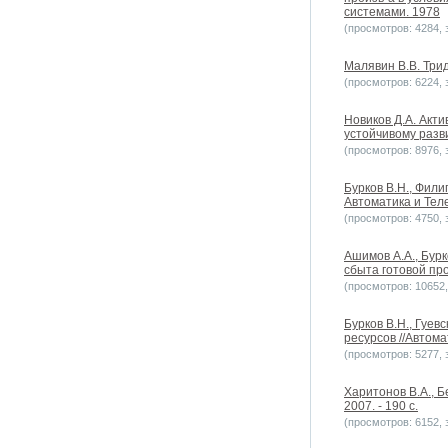
системами. 1978
(просмотров: 4284, з
Малявин В.В. Трид
(просмотров: 6224, з
Новиков Д.А. Акт
устойчивому разв
(просмотров: 8976, з
Бурков B.H., Фил
Автоматика и Теле
(просмотров: 4750, з
Ашимов А.А., Бур
сбыта готовой про
(просмотров: 10652, 
Бурков В.Н., Гуев
ресурсов //Автома
(просмотров: 5277, з
Харитонов В.А., Б
2007. - 190 с.
(просмотров: 6152, з