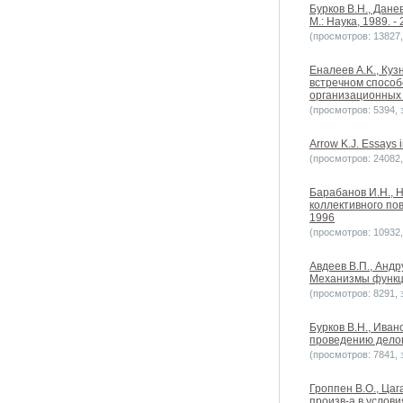
Бурков В.Н., Дане
М.: Наука, 1989. - 
(просмотров: 13827, 
Еналеев A.K., Ку
встречном способ
организационных 
(просмотров: 5394, з
Arrow K.J. Essays 
(просмотров: 24082, 
Барабанов И.Н., 
коллективного по
1996
(просмотров: 10932, 
Авдеев В.П., Андр
Механизмы функци
(просмотров: 8291, з
Бурков B.H., Иван
проведению делов
(просмотров: 7841, з
Гроппен В.О., Ца
произв-а в услов