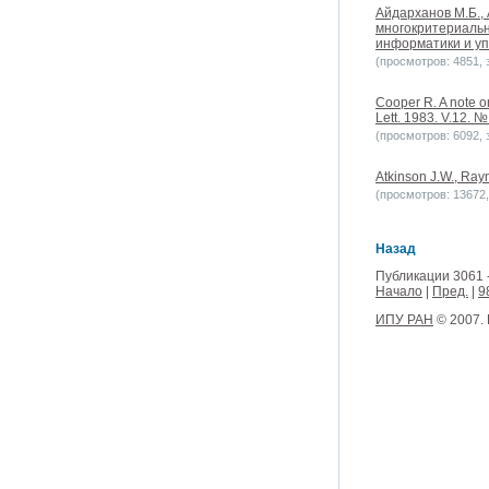
Айдарханов М.Б.,
многокритериальн
информатики и уп
(просмотров: 4851, з
Cooper R. A note o
Lett. 1983. V.12. № 
(просмотров: 6092, з
Atkinson J.W., Ray
(просмотров: 13672, 
Назад
Публикации 3061 
Начало
|
Пред.
|
9
ИПУ РАН
© 2007.