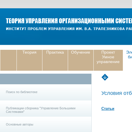
Теория
Практика
Обучение
Проект
Эл
Умное
б
управление
Поиск по библиотеке
Условия отб
Публикации сборника "Управление Большими
Статьи
Системами"
Основные авторы