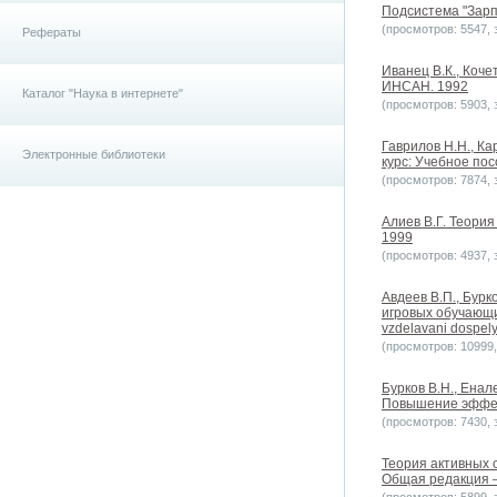
Подсистема "Зарпл
(просмотров: 5547, з
Рефераты
Иванец В.К., Коче
ИНСАН. 1992
Каталог "Наука в интернете"
(просмотров: 5903, з
Гаврилов Н.Н., Ка
Электронные библиотеки
курс: Учебное пос
(просмотров: 7874, з
Алиев В.Г. Теория
1999
(просмотров: 4937, з
Авдеев В.П., Бурк
игровых обучающих
vzdelavani dospel
(просмотров: 10999, 
Бурков B.H., Ена
Повышение эффек
(просмотров: 7430, з
Теория активных 
Общая редакция – В