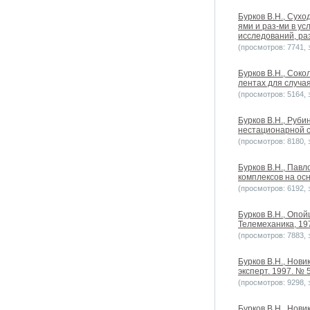
Бурков B.H., Сухо
ями и раз-ми в у
исследований, раз
(просмотров: 7741, з
Бурков B.H., Сок
лентах для случая
(просмотров: 5164, з
Бурков B.H., Руб
нестационарной с
(просмотров: 8180, з
Бурков B.H., Пав
комплексов на ос
(просмотров: 6192, з
Бурков B.H., Опо
Телемеханика, 197
(просмотров: 7883, з
Бурков B.H., Нов
эксперт. 1997. № 5
(просмотров: 9298, з
Бурков B.H., Новик