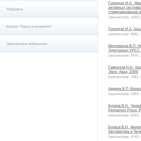
Горгидзе И.A., Жв
активных система
Рефераты
стимулирование в
(просмотров: 11852, 
Каталог "Наука в интернете"
Горгидзе И.A. Ана
(просмотров: 5992, з
Электронные библиотеки
Милованов В.П. Н
Эдиториал УРСС, 2
(просмотров: 5979, з
Гаврилов Н.Н., Ка
Экон. Акад. 2000
(просмотров: 7881, з
Авдеев В.П. Вари
(просмотров: 6384, з
Бурков B.H., Черк
Pergamon Press. Pr
(просмотров: 9244, з
Бурков B.H., Фил
Автоматика и Теле
(просмотров: 4749, з