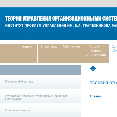
Теория
Практика
Обучение
Проект
Эл
Умное
б
управление
Поиск по библиотеке
Условия отб
Публикации сборника "Управление Большими
Статьи
Системами"
Основные авторы