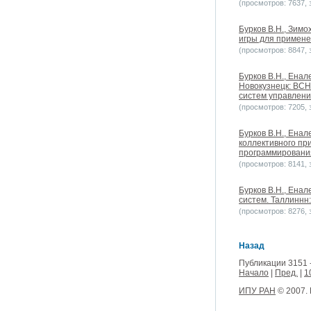
(просмотров: 7637, з
Бурков B.H., Зимо
игры для примене
(просмотров: 8847, з
Бурков B.H., Ена
Новокузнецк: ВСН
систем управлени
(просмотров: 7205, з
Бурков B.H., Енал
коллективного пр
программировани
(просмотров: 8141, з
Бурков B.H., Ена
систем. Таллиннн
(просмотров: 8276, з
Назад
Публикации 3151 
Начало
|
Пред.
|
1
ИПУ РАН
© 2007.