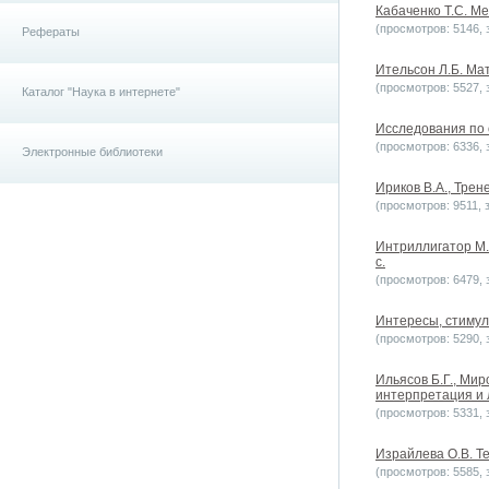
Кабаченко Т.С. Ме
(просмотров: 5146, з
Рефераты
Ительсон Л.Б. Мат
(просмотров: 5527, з
Каталог "Наука в интернете"
Исследования по о
(просмотров: 6336, з
Электронные библиотеки
Ириков В.А., Тре
(просмотров: 9511, з
Интриллигатор М.
с.
(просмотров: 6479, з
Интересы, стимулы
(просмотров: 5290, з
Ильясов Б.Г., Ми
интерпретация и л
(просмотров: 5331, з
Израйлева О.В. Те
(просмотров: 5585, з