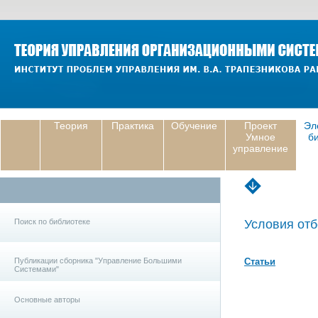
Теория
Практика
Обучение
Проект
Эл
Умное
б
управление
Поиск по библиотеке
Условия отб
Публикации сборника "Управление Большими
Статьи
Системами"
Основные авторы