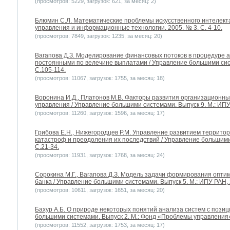
(просмотров: 5229, загрузок: 621, за месяц: 2)
Блюмин С.Л. Математические проблемы искусственного интелекта:
управления и информационные технологии. 2005. № 3. С. 4-10.
(просмотров: 7849, загрузок: 1235, за месяц: 20)
Вагапова Д.З. Моделирование финансовых потоков в процедуре а
постоянными по велечине выплатами / Управление большими сист
С.105-114.
(просмотров: 11067, загрузок: 1755, за месяц: 18)
Воронина И.Д., Платонов М.В. Факторы развития организационны
управления / Управление большими системами. Выпуск 9. М.: ИПУ 
(просмотров: 11260, загрузок: 1596, за месяц: 17)
Грибова Е.Н., Нижегородцев Р.М. Управление развитием террит
катастроф и преодоления их последствий / Управление большими 
С.21-34.
(просмотров: 11931, загрузок: 1768, за месяц: 24)
Сорокина М.Г., Вагапова Д.З. Модель задачи формирования опти
банка / Управление большими системами. Выпуск 5. М.: ИПУ РАН, 
(просмотров: 10611, загрузок: 1651, за месяц: 20)
Бахур А.Б. О природе некоторых понятий анализа систем с позиц
большими системами. Выпуск 2. М.: Фонд «Проблемы управления»,
(просмотров: 11552, загрузок: 1753, за месяц: 17)