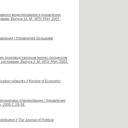
итивного моделирования в управлении
мами. Выпуск 16. М.: ИПУ РАН, 2007.
авления / Управление большими
ения производственным бизнес-процессом
системами. Выпуск 3. М.: ИПУ РАН, 2003.
unication networks // Review of Economic
 механизмах планирования / Управление
, 2000 С.28-38.
tribution // The Journal of Political