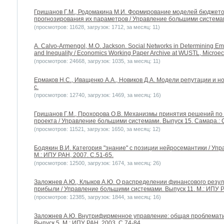
Гришанов Г.М., Родомакина М.И. Формирование моделей бюджето
прогнозирования их параметров / Управление большими системами
(просмотров: 11628, загрузок: 1712, за месяц: 11)
A. Calvo-Armengol, M.O. Jackson. Social Networks in Determining E
and Inequality / Economics Working Paper Archive at WUSTL, Microe
(просмотров: 24668, загрузок: 1035, за месяц: 11)
Ермаков Н.С., Иващенко А.А., Новиков Д.А. Модели репутации и но
с.
(просмотров: 12740, загрузок: 1469, за месяц: 16)
Гришанов Г.М., Прохорова О.В. Механизмы принятия решений по
проекта / Управление большими системами. Выпуск 15. Самара.: С
(просмотров: 11521, загрузок: 1650, за месяц: 12)
Бодякин В.И. Категория "знание" с позиции нейросемантики / Уп
М.: ИПУ РАН, 2007. С.51-65.
(просмотров: 12500, загрузок: 1674, за месяц: 26)
Заложнев А.Ю., Клыков А.Ю. О распределении финансового резул
прибыли / Управление большими системами. Выпуск 11. М.: ИПУ РА
(просмотров: 12385, загрузок: 1844, за месяц: 16)
Заложнев А.Ю. Внутрифирменное управление: общая проблемати
Выпуск 5. М.: ИПУ РАН, 2003. С.74-84.