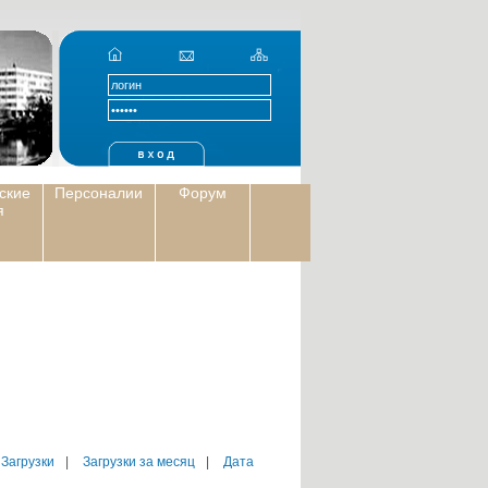
ские
Персоналии
Форум
я
 Загрузки
|
Загрузки за месяц
|
Дата