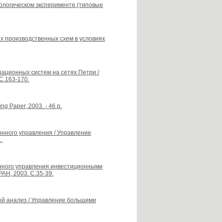
иологическом эксперименте (типовые
ых производственных схем в условиях
зационных систем на сетях Петри /
С.163-170.
ing Paper, 2003. - 46 p.
нного управления / Управление
.
ванного управления инвестиционными
АН, 2003. С.35-39.
й анализ / Управление большими