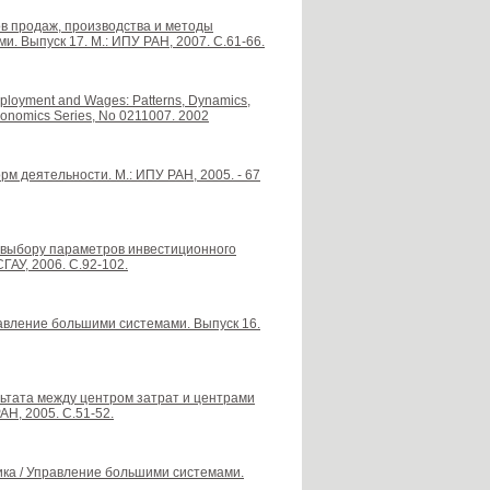
в продаж, производства и методы
. Выпуск 17. М.: ИПУ РАН, 2007. С.61-66.
mployment and Wages: Patterns, Dynamics,
conomics Series, No 0211007. 2002
рм деятельности. М.: ИПУ РАН, 2005. - 67
 выбору параметров инвестиционного
ГАУ, 2006. С.92-102.
равление большими системами. Выпуск 16.
ьтата между центром затрат и центрами
Н, 2005. С.51-52.
ка / Управление большими системами.