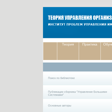
Теория
Практика
Обуч
Поиск по библиотеке
Публикации сборника "Управление Большими
Системами"
Основные авторы