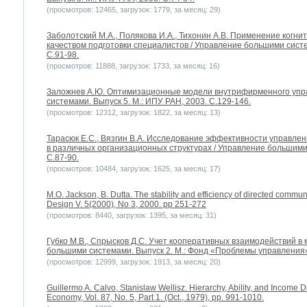
(просмотров: 12465, загрузок: 1779, за месяц: 29)
Заболотский М.А., Полякова И.А., Тихонин А.В. Применение когн
качеством подготовки специалистов / Управление большими систе
С.91-98.
(просмотров: 11888, загрузок: 1733, за месяц: 16)
Заложнев А.Ю. Оптимизационные модели внутрифирменного упр
системами. Выпуск 5. М.: ИПУ РАН, 2003. С.129-146.
(просмотров: 12312, загрузок: 1822, за месяц: 13)
Тарасюк Е.С., Вязгин В.А. Исследование эффективности управл
в различных организационных структурах / Управление большими 
С.87-90.
(просмотров: 10484, загрузок: 1625, за месяц: 17)
M.O. Jackson, B. Dutta. The stability and efficiency of directed comm
Design V. 5(2000), No 3, 2000. pp 251-272
(просмотров: 8440, загрузок: 1395, за месяц: 31)
Губко М.В., Спрысков Д.С. Учет кооперативных взаимодействий в
большими системами. Выпуск 2. М.: Фонд «Проблемы управления»
(просмотров: 12999, загрузок: 1913, за месяц: 20)
Guillermo A. Calvo, Stanislaw Wellisz. Hierarchy, Ability, and Income Dis
Economy, Vol. 87, No. 5, Part 1. (Oct., 1979), pp. 991-1010.