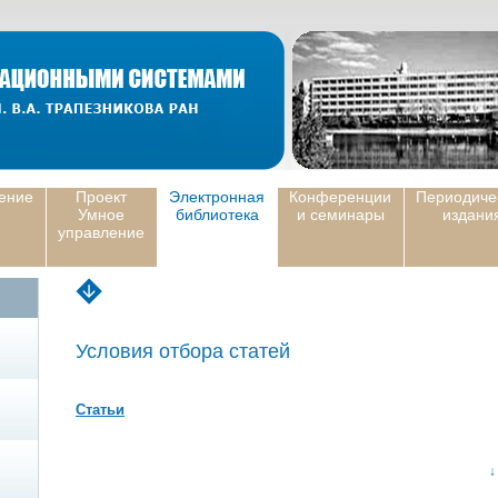
ение
Проект
Электронная
Конференции
Периодиче
Умное
библиотека
и семинары
издани
управление
Условия отбора статей
Статьи
↓