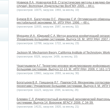
Новиков Д.А., Новочадов В.В. Статистические методы в медико-б
случаи). Волгоград: Издательство ВолГМУ, 2005. – 84 с.
(просмотров: 10075, загрузок: 1993, за месяц: 10)
Бурков В.Н., Багатурова О.С., Иванова С.И. Оптимизация обменн
нестабильной экономики. М.: ИПУ РАН, 1996. – 48 с.
(просмотров: 11933, загрузок: 1587, за месяц: 32)
Мурадян И.А., Юдицкий С.А. Метод анализа конфигураций органи
Управление большими системами. Выпуск 16. М.: ИПУ РАН, 2007. 
(просмотров: 12788, загрузок: 1722, за месяц: 23)
Jackson M. Mechanism theory. California Institute of Technology. Work
(просмотров: 8329, загрузок: 1439, за месяц: 10)
Чхартишвили А.Г. Теоретико-игровое моделирование информацио
большими системами. Выпуск 12-13. М.: ИПУ РАН, 2006. С.161-171
(просмотров: 13961, загрузок: 2093, за месяц: 30)
Богатырев В.Д., Гришанов Д.Г., Павлов О.В. Механизмы согласо
проектами / Управление большими системами. Выпуск 4. М.: ИПУ Р
(просмотров: 11123, загрузок: 1594, за месяц: 26)
Блюмин С.Л. Идемпотентный индексный экономический факторны
системами. Выпуск 14. Воронеж: ВГАСУ, 2006. С.34-39.
(просмотров: 14131, загрузок: 1920, за месяц: 21)