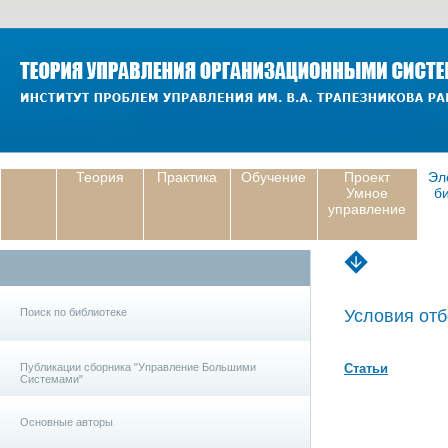
Теория
Практика
Обучение
Проект
Эл
Умное
б
управление
Поиск по библиотеке
Условия отб
Публикации сборника "Управление Большими
Статьи
Системами"
Основные авторы