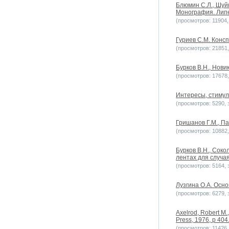
Блюмин С.Л., Шуй
Монография. Липец
(просмотров: 11904, 
Гуриев С.М. Консп
(просмотров: 21851, 
Бурков В.Н., Новик
(просмотров: 17678, 
Интересы, стимулы
(просмотров: 5290, з
Гришанов Г.М., Па
(просмотров: 10882, 
Бурков B.H., Сок
лентах для случая
(просмотров: 5164, з
Лузгина О.А. Осн
(просмотров: 6279, з
Axelrod, Robert M.,
Press, 1976, p 404
(просмотров: 11426, 