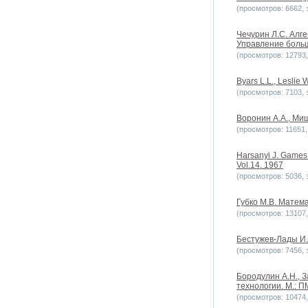
(просмотров: 6662, з
Чечурин Л.С. Алг
Управление больш
(просмотров: 12793, 
Byars L.L., Lesli
(просмотров: 7103, з
Воронин А.А., Миш
(просмотров: 11651, 
Harsanyi J. Games 
Vol.14. 1967
(просмотров: 5036, з
Губко М.В. Матема
(просмотров: 13107, 
Бестужев-Лады И.
(просмотров: 7456, з
Бородулин А.Н., 
технологии. М.: П
(просмотров: 10474, 