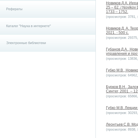
Новиков Д.А. Иер
25 – 62. / Novikov 
Рефераты
1733 – 1752.
(просмотров: 3781, з
Каталог "Наука в интернете"
Новиков Д. А. Тео
2021. - 500 с.
(просмотров: 29375, 
Электронные библиотеки
Губанов Д.А., Но
управления и про
(просмотров: 13836, 
Губко М.В., Новик
(просмотров: 64962, 
Бурков В.Н., Зало
Синтег, 2001. – 12
(просмотров: 65866, 
Губко М.В. Лекции
(просмотров: 30293, 
Леонтьев С.В. Мо
(просмотров: 8938, з