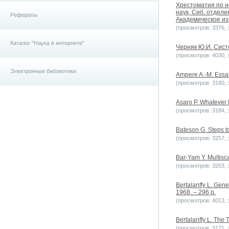
Хрестоматия по ис
наук, Сиб. отдел
Рефераты
Академическое изд
(просмотров: 3376, з
Каталог "Наука в интернете"
Черняк Ю.И. Систе
(просмотров: 4030, з
Электронные библиотеки
Ampere A.-M. Essai 
(просмотров: 3180, з
Asaro P. Whatever H
(просмотров: 3184, з
Bateson G. Steps t
(просмотров: 3257, з
Bar-Yam Y. Multisca
(просмотров: 3203, з
Bertalanffy L. Gen
1968. – 296 p.
(просмотров: 4013, з
Bertalanffy L. The 
(просмотров: 3171, з