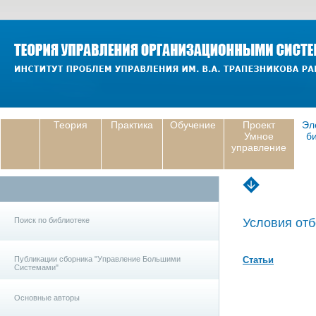
Теория
Практика
Обучение
Проект
Эл
Умное
б
управление
Поиск по библиотеке
Условия отб
Публикации сборника "Управление Большими
Статьи
Системами"
Основные авторы