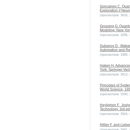
Goncalves C. Quan
Exploration // Neur
(просмотров: 3816, з
Grossing G. Quantu
Modeling. New York
(просмотров: 3285, з
Gubanov D., Makaren
Automation and Rem
(просмотров: 3389, з
Haken H. Advanced 
York: Springer-Verl
(просмотров: 3613, з
Principles of Syst
World Science, 1992
(просмотров: 3330, з
Heylighen F., Josl
Technology. 3rd ed
(просмотров: 3564, з
Hillier F. and Lieb
(просмотров: 3441, з