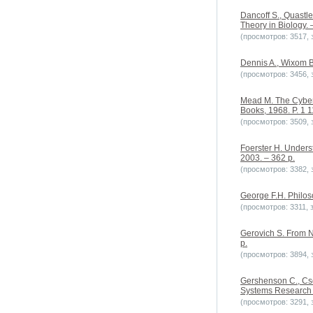
Dancoff S., Quastle
Theory in Biology. –
(просмотров: 3517, з
Dennis A., Wixom B
(просмотров: 3456, з
Mead M. The Cybern
Books, 1968. P. 1 1
(просмотров: 3509, з
Foerster H. Unders
2003. – 362 p.
(просмотров: 3382, з
George F.H. Philos
(просмотров: 3311, з
Gerovich S. From N
p.
(просмотров: 3894, з
Gershenson C., Cse
Systems Research //
(просмотров: 3291, з