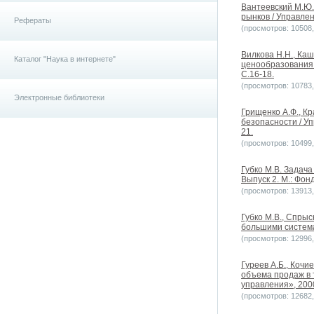
Вантеевский М.Ю.
рынков / Управле
Рефераты
(просмотров: 10508, 
Вилкова Н.Н., Ка
Каталог "Наука в интернете"
ценообразования 
С.16-18.
(просмотров: 10783, 
Электронные библиотеки
Грищенко А.Ф., К
безопасности / У
21.
(просмотров: 10499, 
Губко М.В. Задач
Выпуск 2. М.: Фо
(просмотров: 13913, 
Губко М.В., Спры
большими система
(просмотров: 12996, 
Гуреев А.Б., Коч
объема продаж в 
управления», 2000
(просмотров: 12682, 