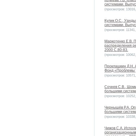
Кочиева Т.Б. Кла
системами. Выпус
(просмотров: 13016, 
Кулик О.С., Уанд
системами. Выпус
(просмотров: 11341, 
Маркотенко Е.В. 
распределения ре
2000 С.80-83.
(просмотров: 10062, 
Проклашкин Д.Н. 
Фонд «Проблемы у
(просмотров: 10571, 
Сочнев С.В., Шом
большими система
(просмотров: 10252, 
Чернышёв Р.А. Оп
большими система
(просмотров: 10338, 
Чижов С.А. Испол
организационными