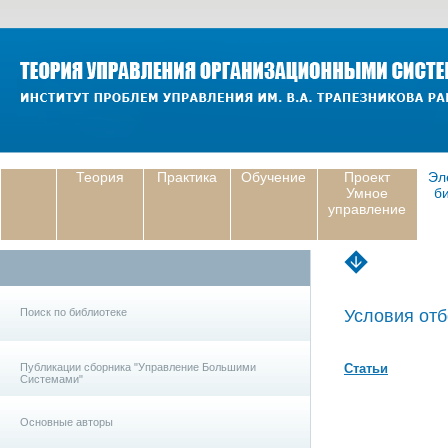
Теория
Практика
Обучение
Проект
Эл
Умное
б
управление
Поиск по библиотеке
Условия отб
Публикации сборника "Управление Большими
Статьи
Системами"
Основные авторы