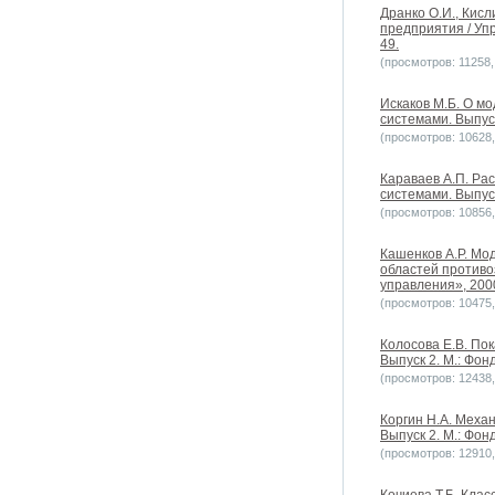
Дранко О.И., Кис
предприятия / Уп
49.
(просмотров: 11258, 
Искаков М.Б. О м
системами. Выпус
(просмотров: 10628, 
Караваев А.П. Ра
системами. Выпус
(просмотров: 10856, 
Кашенков А.Р. Мо
областей противо
управления», 2000
(просмотров: 10475, 
Колосова Е.В. По
Выпуск 2. М.: Фо
(просмотров: 12438, 
Коргин Н.А. Меха
Выпуск 2. М.: Фо
(просмотров: 12910, 